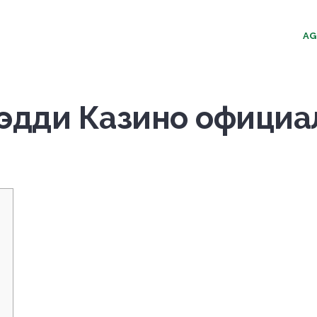
AG
Дэдди Казино официа