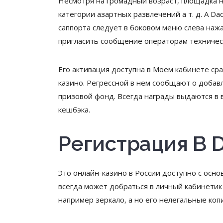
Несмотря на громадный возраст, площадка н
категории азартных развлечений а т. д. А D
саппорта следует в боковом меню слева нажа
пригласить сообщение операторам техничес
Его активация доступна в Моем кабинете сра
казино. Регрессной в нем сообщают о доба
призовой фонд. Всегда награды выдаются в 
кешбэка.
Регистрация В 
Это онлайн-казино в России доступно с осно
всегда может добраться в личный кабинетик
например зеркало, а но его нелегальные коп