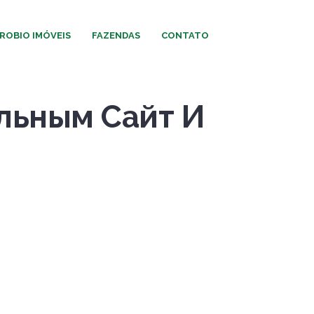
ROBIO IMÓVEIS
FAZENDAS
CONTATO
льным Сайт И