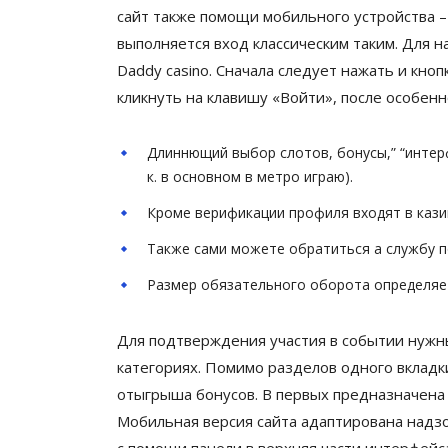
сайт также помощи мобильного устройства – 
выполняется вход классическим таким. Для 
Daddy casino. Сначала следует нажать и кно
кликнуть на клавишу «Войти», после особенно
Длиннющий выбор слотов, бонусы,” “интерф
к. в основном в метро играю).
Кроме верификации профиля входят в кази
Также сами можете обратиться а службу п
Размер обязательного оборота определяет
Для подтверждения участия в событии нужны
категориях. Помимо разделов одного вкладк
отыгрыша бонусов. В первых предназначена 
Мобильная версия сайта адаптирована надз