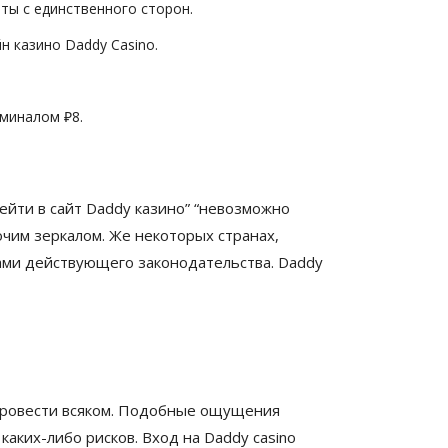
ты с единственного сторон.
н казино Daddy Casino.
оминалом ₽8.
ейти в сайт Daddy казино” “невозможно
чим зеркалом. Же некоторых странах,
ами действующего законодательства. Daddy
 провести всяком. Подобные ощущения
каких-либо рисков. Вход на Daddy casino