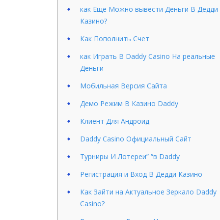
как Еще Можно вывести Деньги В Дедди
Казино?
Как Пополнить Счет
как Играть В Daddy Casino На реальные
Деньги
Мобильная Версия Сайта
Демо Режим В Казино Daddy
Клиент Для Андроид
Daddy Casino Официальный Сайт
Турниры И Лотереи” “в Daddy
Регистрация и Вход В Дедди Казино
Как Зайти на Актуальное Зеркало Daddy
Casino?