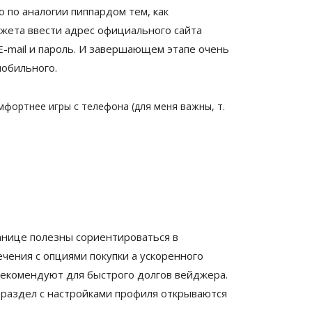
 по аналогии пиппардом тем, как
джета ввести адрес официального сайта
 E-mail и пароль. И завершающем этапе очень
мобильного.
мфортнее игры с телефона (для меня важны, т.
анице полезны сориентироваться в
чения с опциями покупки а ускоренного
рекомендуют для быстрого долгов вейджера.
 раздел с настройками профиля открываются