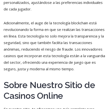
personalizados, ajustándose a las preferencias individuales
de cada jugador.
Adicionalmente, el auge de la tecnología blockchain está
revolucionando la forma en que se realizan las transacciones
en línea. Esta tecnología no solo mejora la transparencia y la
seguridad, sino que también facilita las transacciones
anónimas, reduciendo el riesgo de fraude. Los innovadores
casinos que incorporan esta tecnología están a la vanguardia
del sector, ofreciendo una experiencia de juego que es
seguro, justa y moderna al mismo tiempo.
Sobre Nuestro Sitio de
Casinos Online
En nuestro sitio, te ofrecemos una guía completa para