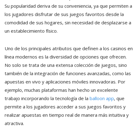
Su popularidad deriva de su conveniencia, ya que permiten a
los jugadores disfrutar de sus juegos favoritos desde la
comodidad de sus hogares, sin necesidad de desplazarse a
un establecimiento físico.
Uno de los principales atributos que definen a los casinos en
línea modernos es la diversidad de opciones que ofrecen.
No solo se trata de una extensa colección de juegos, sino
también de la integración de funciones avanzadas, como las
apuestas en vivo y aplicaciones móviles innovadoras. Por
ejemplo, muchas plataformas han hecho un excelente
trabajo incorporando la tecnología de la
balloon app
, que
permite a los jugadores acceder a sus juegos favoritos y
realizar apuestas en tiempo real de manera más intuitiva y
atractiva.