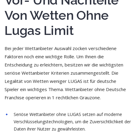
Vor- Und Nachteile
Von Wetten Ohne
Lugas Limit
Bei jeder Wettanbieter Auswahl zocken verschiedene
Faktoren noch eine wichtige Rolle. Um Ihnen die
Entscheidung zu erleichtern, besitzen wir die wichtigsten
seriöse Wettanbieter Kriterien zusammengestellt. Die
Legalität von Wetten weniger LUGAS ist für deutsche
Spieler ein wichtiges Thema. Wettanbieter ohne Deutsche
Franchise operieren in 1 rechtlichen Grauzone.
Seriöse Wettanbieter ohne LUGAS setzen auf moderne
Verschlüsselungstechnologien, um die Zuversichtlichkeit der
Daten ihrer Nutzer zu gewährleisten.