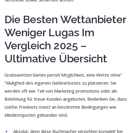
Die Besten Wettanbieter
Weniger Lugas Im
Vergleich 2025 –
Ultimative Übersicht
Gratiswetten bieten perish Möglichkeit, eine Wette ohne”
“Mulighed des eigenen Geldverlustes zu platzieren. Sie
werden oft wie Teil von Marketing promotions oder als
Belohnung für treue Kunden angeboten. Bedenken Sie, dass
solche Freebets meist an bestimmte Bedingungen wie
Mindestquoten gebunden sind.
Absolut, denn diese Buchmacher verzichten komplett bei