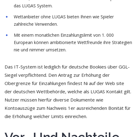
das LUGAS System.
Wettanbieter ohne LUGAS bieten Ihnen wie Spieler
zahlreiche Verwenden.
Mit einem monatlichen Einzahlungslimit von 1. 000
European können ambitionierte Wettfreunde ihre Strategien
nie und nimmer umsetzen.
Das IT-System ist lediglich für deutsche Bookies über GGL-
Siegel verpflichtend. Den Antrag zur Erhöhung der
Obergrenze für Einzahlungen findest Ni auf der Web site
der deutschen Wettbehörde, welche als LUGAS Kontakt gilt.
Nutzer müssen hierfür diverse Dokumente wie
Kontoauszüge zum Nachweis 1er ausreichenden Bonität für
die Erhöhung welcher Limits einreichen.