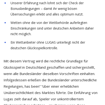
Unserer Erfahrung nach lohnt sich der Check der
Bonusbedingungen – damit ihr wenig bösen
Überraschungen erlebt und alles optimum nutzt.
Wetten ohne die von der Wettbehörde auferlegten
Einschränkungen sind unter deutschen Anbietern daher
nicht möglich.
Ein Wettanbieter ohne LUGAS unterliegt nicht der
deutschen Glücksspielkontrolle.
Mit diesem Vertrag wird die rechtliche Grundlage für
Glücksspiel in Deutschland geschaffen und sichergestellt,
wenn alle Bundesländer dieselben Vorschriften einhalten.
Infolgedessen erließen die Bundesländer unterschiedliche
Regelungen, has been” “über einer erheblichen
Unübersichtlichkeit des Marktes führte. Die Einführung von
Lugas zielt darauf ab, Spieler vor unkontrolliertem