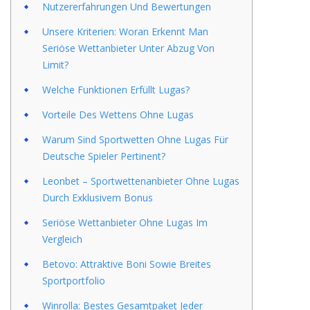
Nutzererfahrungen Und Bewertungen
Unsere Kriterien: Woran Erkennt Man
Seriöse Wettanbieter Unter Abzug Von
Limit?
Welche Funktionen Erfüllt Lugas?
Vorteile Des Wettens Ohne Lugas
Warum Sind Sportwetten Ohne Lugas Für
Deutsche Spieler Pertinent?
Leonbet – Sportwettenanbieter Ohne Lugas
Durch Exklusivem Bonus
Seriöse Wettanbieter Ohne Lugas Im
Vergleich
Betovo: Attraktive Boni Sowie Breites
Sportportfolio
Winrolla: Bestes Gesamtpaket Jeder