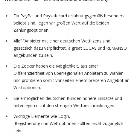
Da PayPal und Paysafecard erfahrungsgemäß besonders
beliebt sind, legen wir großen Wert auf die beiden
Zahlungsoptionen.
Alle” “Anbieter mit einer deutschen Wettlizenz sind
gesetzlich dazu verpflichtet, a great LUGAS und REMANSO
angebunden zu sein.
Die Zocker haben die Möglichkeit, aus einer
Differenziertheit von überregionalen Anbietern zu wählen
und profitieren somit vonseiten einem breiteren Angebot an
Wettoptionen.
Sie ermöglichen deutschen Kunden höhere Einsätze und
unterliegen nicht den strengen Wettbeschränkungen.
Wichtige Elemente wie Login,
Registrierung und Wettoptionen sollten leicht zugänglich
sein.