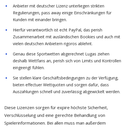
Anbieter mit deutscher Lizenz unterliegen strikten
Regulierungen, pass away einige Einschränkungen für
Kunden mit einander bringen.
Hierfür verantwortlich ist echt PayPal, das perish
Zusammenarbeit mit ausländischen Bookies und auch mit
vielen deutschen Anbietern rigoros ablehnt.
Genau diese Sportwetten abgerechnet Lugas ziehen
deshalb Wettfans an, perish sich von Limits und Kontrollen
eingeengt fühlen.
Sie stellen klare Geschäftsbedingungen zu der Verfügung,
bieten effectuer Wettquoten und sorgen dafür, dass
Auszahlungen schnell und zuverlässig abgewickelt werden.
Diese Lizenzen sorgen für expire höchste Sicherheit,
Verschlüsselung und eine gerechte Behandlung von
Spielerinformationen. Bei allen muss man außerdem