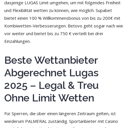
dasjenige LUGAS Limit umgehen, um mit folgendes Freiheit
und Flexibilität wetten zu können, wie möglich. Supabet
bietet einen 100 % Willkommensbonus von bis zu 200€ mit
Kombiwetten-Verbesserungen. Betovo geht sogar nach wie
vor weiter und bietet bis zu 750 € verteilt bei drei
Einzahlungen.
Beste Wettanbieter
Abgerechnet Lugas
2025 – Legal & Treu
Ohne Limit Wetten
Für Sperren, die über einen längeren Zeitraum gelten, ist
wiederum PALMERAL zuständig. Sportanbieter mit Casino