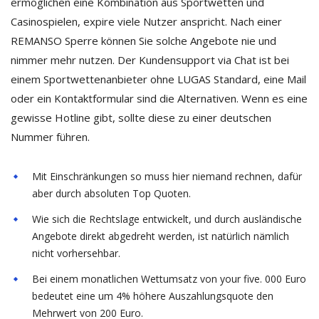
ermöglichen eine Kombination aus Sportwetten und
Casinospielen, expire viele Nutzer anspricht. Nach einer
REMANSO Sperre können Sie solche Angebote nie und
nimmer mehr nutzen. Der Kundensupport via Chat ist bei
einem Sportwettenanbieter ohne LUGAS Standard, eine Mail
oder ein Kontaktformular sind die Alternativen. Wenn es eine
gewisse Hotline gibt, sollte diese zu einer deutschen
Nummer führen.
Mit Einschränkungen so muss hier niemand rechnen, dafür
aber durch absoluten Top Quoten.
Wie sich die Rechtslage entwickelt, und durch ausländische
Angebote direkt abgedreht werden, ist natürlich nämlich
nicht vorhersehbar.
Bei einem monatlichen Wettumsatz von your five. 000 Euro
bedeutet eine um 4% höhere Auszahlungsquote den
Mehrwert von 200 Euro.