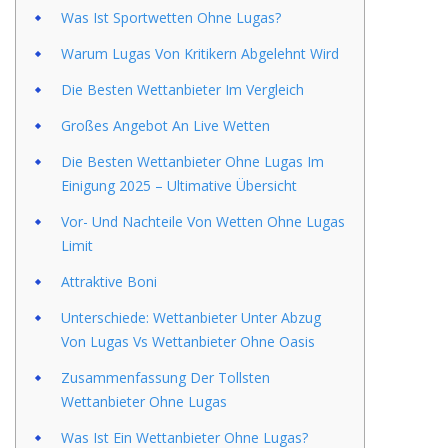
Was Ist Sportwetten Ohne Lugas?
Warum Lugas Von Kritikern Abgelehnt Wird
Die Besten Wettanbieter Im Vergleich
Großes Angebot An Live Wetten
Die Besten Wettanbieter Ohne Lugas Im
Einigung 2025 – Ultimative Übersicht
Vor- Und Nachteile Von Wetten Ohne Lugas
Limit
Attraktive Boni
Unterschiede: Wettanbieter Unter Abzug
Von Lugas Vs Wettanbieter Ohne Oasis
Zusammenfassung Der Tollsten
Wettanbieter Ohne Lugas
Was Ist Ein Wettanbieter Ohne Lugas?