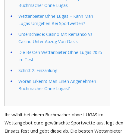
Buchmacher Ohne Lugas
Wettanbieter Ohne Lugas – Kann Man
Lugas Umgehen Bei Sportwetten?
Unterschiede: Casino Mit Remanso Vs
Casino Unter Abzug Von Oasis
Die Besten Wettanbieter Ohne Lugas 2025
Im Test
Schritt 2: Einzahlung
Woran Erkennt Man Einen Angenehmen
Buchmacher Ohne Lugas?
Ihr wählt bei einem Buchmacher ohne LUGAS im
Wettangebot eure gewünschte Sportwette aus, legt den
Einsatz fest und gebt diese ab. Die besten Wettanbieter