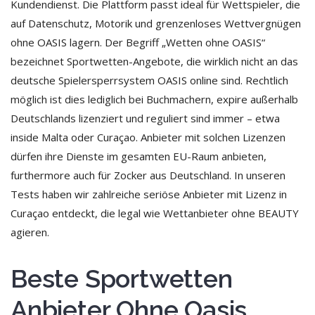
Kundendienst. Die Plattform passt ideal für Wettspieler, die
auf Datenschutz, Motorik und grenzenloses Wettvergnügen
ohne OASIS lagern. Der Begriff „Wetten ohne OASIS“
bezeichnet Sportwetten-Angebote, die wirklich nicht an das
deutsche Spielersperrsystem OASIS online sind. Rechtlich
möglich ist dies lediglich bei Buchmachern, expire außerhalb
Deutschlands lizenziert und reguliert sind immer – etwa
inside Malta oder Curaçao. Anbieter mit solchen Lizenzen
dürfen ihre Dienste im gesamten EU-Raum anbieten,
furthermore auch für Zocker aus Deutschland. In unseren
Tests haben wir zahlreiche seriöse Anbieter mit Lizenz in
Curaçao entdeckt, die legal wie Wettanbieter ohne BEAUTY
agieren.
Beste Sportwetten
Anbieter Ohne Oasis