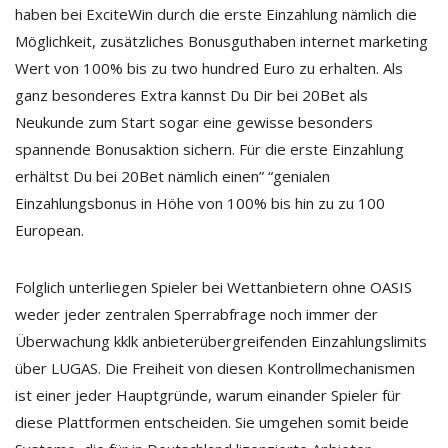
haben bei ExciteWin durch die erste Einzahlung nämlich die
Möglichkeit, zusätzliches Bonusguthaben internet marketing
Wert von 100% bis zu two hundred Euro zu erhalten. Als
ganz besonderes Extra kannst Du Dir bei 20Bet als
Neukunde zum Start sogar eine gewisse besonders
spannende Bonusaktion sichern. Für die erste Einzahlung
erhältst Du bei 20Bet nämlich einen” “genialen
Einzahlungsbonus in Höhe von 100% bis hin zu zu 100
European.
Folglich unterliegen Spieler bei Wettanbietern ohne OASIS
weder jeder zentralen Sperrabfrage noch immer der
Überwachung kklk anbieterübergreifenden Einzahlungslimits
über LUGAS. Die Freiheit von diesen Kontrollmechanismen
ist einer jeder Hauptgründe, warum einander Spieler für
diese Plattformen entscheiden. Sie umgehen somit beide