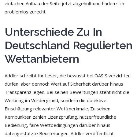
einfachen Aufbau der Seite jetzt abgeholt und finden sich
problemlos zurecht.
Unterschiede Zu In
Deutschland Regulierten
Wettanbietern
Addler schreibt für Leser, die bewusst bei OASIS verzichten
dürfen, aber dennoch Wert auf Sicherheit darüber hinaus
Transparenz legen. Bei seinen Bewertungen steht nicht die
Werbung im Vordergrund, sondern die objektive
Einschätzung relevanter Wettmerkmale. Zu seinen
Kernpunkten zählen Lizenzprüfung, nutzerfreundliche
Bedienung, faire Wettbedingungen darüber hinaus
datengestützte Beurteilungen. Addler veröffentlicht