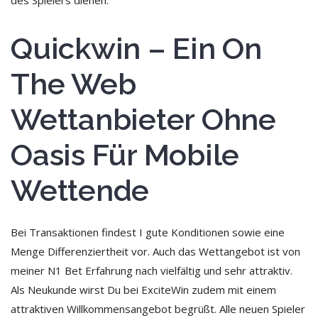
Quickwin – Ein On
The Web
Wettanbieter Ohne
Oasis Für Mobile
Wettende
Bei Transaktionen findest I gute Konditionen sowie eine
Menge Differenziertheit vor. Auch das Wettangebot ist von
meiner N1 Bet Erfahrung nach vielfältig und sehr attraktiv.
Als Neukunde wirst Du bei ExciteWin zudem mit einem
attraktiven Willkommensangebot begrüßt. Alle neuen Spieler