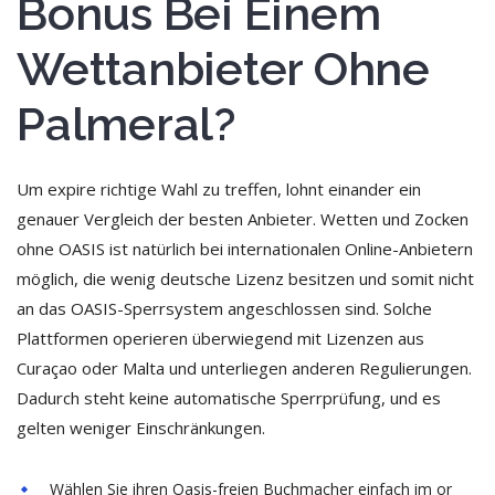
Bonus Bei Einem
Wettanbieter Ohne
Palmeral?
Um expire richtige Wahl zu treffen, lohnt einander ein
genauer Vergleich der besten Anbieter. Wetten und Zocken
ohne OASIS ist natürlich bei internationalen Online-Anbietern
möglich, die wenig deutsche Lizenz besitzen und somit nicht
an das OASIS-Sperrsystem angeschlossen sind. Solche
Plattformen operieren überwiegend mit Lizenzen aus
Curaçao oder Malta und unterliegen anderen Regulierungen.
Dadurch steht keine automatische Sperrprüfung, und es
gelten weniger Einschränkungen.
Wählen Sie ihren Oasis-freien Buchmacher einfach im or