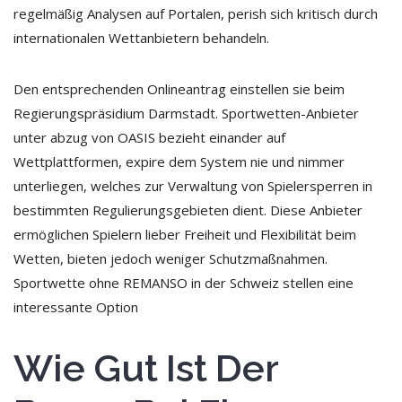
regelmäßig Analysen auf Portalen, perish sich kritisch durch
internationalen Wettanbietern behandeln.
Den entsprechenden Onlineantrag einstellen sie beim
Regierungspräsidium Darmstadt. Sportwetten-Anbieter
unter abzug von OASIS bezieht einander auf
Wettplattformen, expire dem System nie und nimmer
unterliegen, welches zur Verwaltung von Spielersperren in
bestimmten Regulierungsgebieten dient. Diese Anbieter
ermöglichen Spielern lieber Freiheit und Flexibilität beim
Wetten, bieten jedoch weniger Schutzmaßnahmen.
Sportwette ohne REMANSO in der Schweiz stellen eine
interessante Option
Wie Gut Ist Der