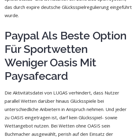
das durch expire deutsche Glücksspielregulierung eingeführt
wurde.
Paypal Als Beste Option
Für Sportwetten
Weniger Oasis Mit
Paysafecard
Die Aktivitätsdatei von LUGAS verhindert, dass Nutzer
parallel Wetten darüber hinaus Glücksspiele bei
unterschiedliche Anbietern in Anspruch nehmen. Und jeder
zu OASIS eingetragen ist, darf kein Glücksspiel- sowie
Wettangebot nutzen. Bei Wetten ohne OASIS sein
Buchmacher ausgewählt, perish auf den Einsatz der