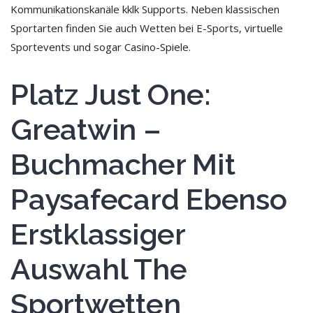
Kommunikationskanäle kklk Supports. Neben klassischen
Sportarten finden Sie auch Wetten bei E-Sports, virtuelle
Sportevents und sogar Casino-Spiele.
Platz Just One:
Greatwin –
Buchmacher Mit
Paysafecard Ebenso
Erstklassiger
Auswahl The
Sportwetten