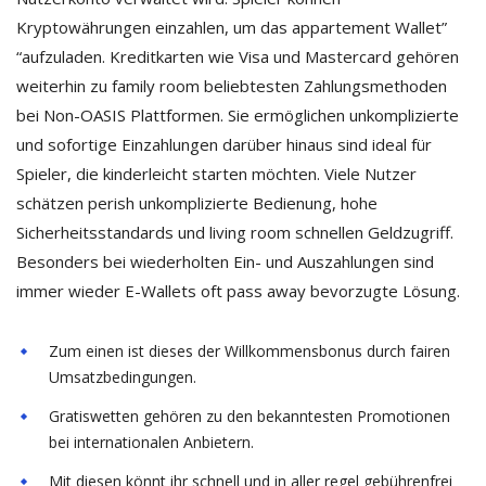
Kryptowährungen einzahlen, um das appartement Wallet”
“aufzuladen. Kreditkarten wie Visa und Mastercard gehören
weiterhin zu family room beliebtesten Zahlungsmethoden
bei Non-OASIS Plattformen. Sie ermöglichen unkomplizierte
und sofortige Einzahlungen darüber hinaus sind ideal für
Spieler, die kinderleicht starten möchten. Viele Nutzer
schätzen perish unkomplizierte Bedienung, hohe
Sicherheitsstandards und living room schnellen Geldzugriff.
Besonders bei wiederholten Ein- und Auszahlungen sind
immer wieder E-Wallets oft pass away bevorzugte Lösung.
Zum einen ist dieses der Willkommensbonus durch fairen
Umsatzbedingungen.
Gratiswetten gehören zu den bekanntesten Promotionen
bei internationalen Anbietern.
Mit diesen könnt ihr schnell und in aller regel gebührenfrei