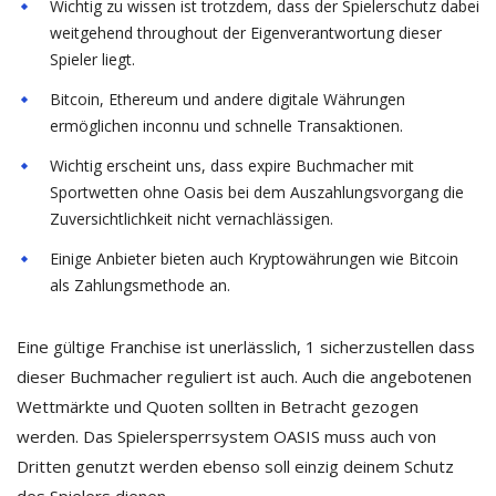
Wichtig zu wissen ist trotzdem, dass der Spielerschutz dabei
weitgehend throughout der Eigenverantwortung dieser
Spieler liegt.
Bitcoin, Ethereum und andere digitale Währungen
ermöglichen inconnu und schnelle Transaktionen.
Wichtig erscheint uns, dass expire Buchmacher mit
Sportwetten ohne Oasis bei dem Auszahlungsvorgang die
Zuversichtlichkeit nicht vernachlässigen.
Einige Anbieter bieten auch Kryptowährungen wie Bitcoin
als Zahlungsmethode an.
Eine gültige Franchise ist unerlässlich, 1 sicherzustellen dass
dieser Buchmacher reguliert ist auch. Auch die angebotenen
Wettmärkte und Quoten sollten in Betracht gezogen
werden. Das Spielersperrsystem OASIS muss auch von
Dritten genutzt werden ebenso soll einzig deinem Schutz
des Spielers dienen.