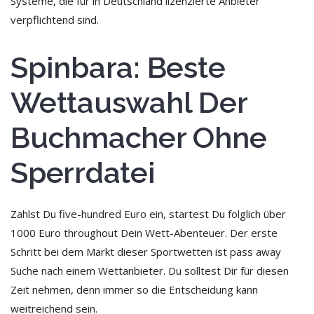
Systeme, die für in Deutschland lizenzierte Anbieter
verpflichtend sind.
Spinbara: Beste
Wettauswahl Der
Buchmacher Ohne
Sperrdatei
Zahlst Du five-hundred Euro ein, startest Du folglich über
1000 Euro throughout Dein Wett-Abenteuer. Der erste
Schritt bei dem Markt dieser Sportwetten ist pass away
Suche nach einem Wettanbieter. Du solltest Dir für diesen
Zeit nehmen, denn immer so die Entscheidung kann
weitreichend sein.