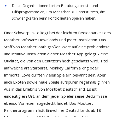
Diese Organisationen bieten Beratungsdienste und
Hilfsprogramme an, um Menschen zu unterstützen, die
Schwierigkeiten beim kontrollierten Spielen haben.
Einer Schwerpunkte liegt bei der leichten Bedienbarkeit des
Mostbet Software Downloads und jeder Installation. Das
Staff von Mostbet loath großen Wert auf eine problemlose
und intuitive Installation dieser Mostbet App gelegt – eine
Qualität, die von den Benutzern hoch geschätzt wird. Titel
auf welche art Starburst, Monkey California king oder
Immortal Love dürften vielen Spielern bekannt sein. Aber
auch Exoten sowie neue Spiele aufspüren regelmäßig ihren
Aus in das Erlebnis von Mostbet Deutschland. Es ist
eindeutig ein Ort, an dem jeder Spieler seine Bedürfnisse
ebenso Vorlieben abgedeckt findet. Das Mostbet-
Partnerprogramm lädt Einwohner Deutschlands ab 18