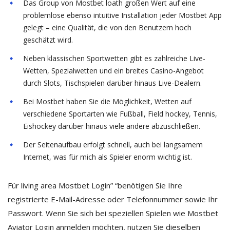
Das Group von Mostbet loath großen Wert auf eine
problemlose ebenso intuitive Installation jeder Mostbet App
gelegt – eine Qualität, die von den Benutzern hoch
geschätzt wird.
Neben klassischen Sportwetten gibt es zahlreiche Live-
Wetten, Spezialwetten und ein breites Casino-Angebot
durch Slots, Tischspielen darüber hinaus Live-Dealern.
Bei Mostbet haben Sie die Möglichkeit, Wetten auf
verschiedene Sportarten wie Fußball, Field hockey, Tennis,
Eishockey darüber hinaus viele andere abzuschließen.
Der Seitenaufbau erfolgt schnell, auch bei langsamem
Internet, was für mich als Spieler enorm wichtig ist.
Für living area Mostbet Login” “benötigen Sie Ihre
registrierte E-Mail-Adresse oder Telefonnummer sowie Ihr
Passwort. Wenn Sie sich bei speziellen Spielen wie Mostbet
Aviator Login anmelden möchten, nutzen Sie dieselben