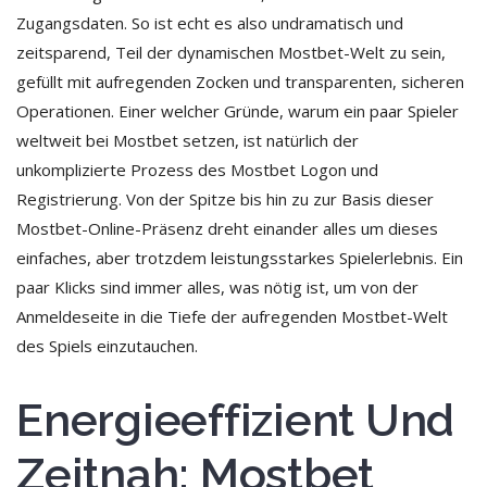
Zugangsdaten. So ist echt es also undramatisch und
zeitsparend, Teil der dynamischen Mostbet-Welt zu sein,
gefüllt mit aufregenden Zocken und transparenten, sicheren
Operationen. Einer welcher Gründe, warum ein paar Spieler
weltweit bei Mostbet setzen, ist natürlich der
unkomplizierte Prozess des Mostbet Logon und
Registrierung. Von der Spitze bis hin zu zur Basis dieser
Mostbet-Online-Präsenz dreht einander alles um dieses
einfaches, aber trotzdem leistungsstarkes Spielerlebnis. Ein
paar Klicks sind immer alles, was nötig ist, um von der
Anmeldeseite in die Tiefe der aufregenden Mostbet-Welt
des Spiels einzutauchen.
Energieeffizient Und
Zeitnah: Mostbet