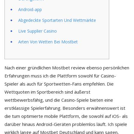
Android-app
Abgedeckte Sportarten Und Wettmärkte
Live Supplier Casino
Arten Von Wetten Bei Mostbet
Nach einer gründlichen Mostbet review ebenso persönlichen
Erfahrungen muss ich die Plattform sowohl für Casino-
Spieler als auch für Sportwetten-Fans empfehlen. Die
Wettquoten im Sportbereich sind äußerst
wettbewerbsfähig, und die Casino-Spiele bieten eine
erstklassige Spielerfahrung. Besonders erwähnenswert ist
die tum optimierte mobile Plattform, die sowohl auf iOS- als
darüber hinaus Android-Geräten problemlos läuft. Ich spiele
wirklich lange auf Mostbet Deutschland und kann sagen,