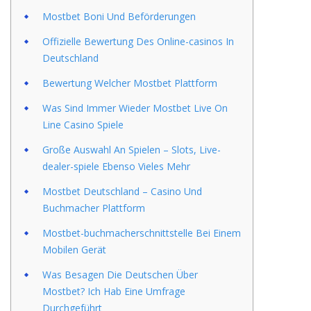
Mostbet Boni Und Beförderungen
Offizielle Bewertung Des Online-casinos In
Deutschland
Bewertung Welcher Mostbet Plattform
Was Sind Immer Wieder Mostbet Live On
Line Casino Spiele
Große Auswahl An Spielen – Slots, Live-
dealer-spiele Ebenso Vieles Mehr
Mostbet Deutschland – Casino Und
Buchmacher Plattform
Mostbet-buchmacherschnittstelle Bei Einem
Mobilen Gerät
Was Besagen Die Deutschen Über
Mostbet? Ich Hab Eine Umfrage
Durchgeführt