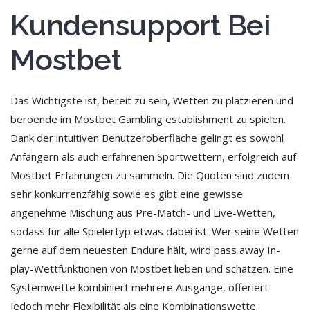
Kundensupport Bei
Mostbet
Das Wichtigste ist, bereit zu sein, Wetten zu platzieren und
beroende im Mostbet Gambling establishment zu spielen.
Dank der intuitiven Benutzeroberfläche gelingt es sowohl
Anfängern als auch erfahrenen Sportwettern, erfolgreich auf
Mostbet Erfahrungen zu sammeln. Die Quoten sind zudem
sehr konkurrenzfähig sowie es gibt eine gewisse
angenehme Mischung aus Pre-Match- und Live-Wetten,
sodass für alle Spielertyp etwas dabei ist. Wer seine Wetten
gerne auf dem neuesten Endure hält, wird pass away In-
play-Wettfunktionen von Mostbet lieben und schätzen. Eine
Systemwette kombiniert mehrere Ausgänge, offeriert
jedoch mehr Flexibilität als eine Kombinationswette.