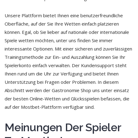
Unsere Plattform bietet Ihnen eine benutzerfreundliche
Oberfläche, auf der Sie Ihre Wetten einfach platzieren
können. Egal, ob Sie lieber auf nationale oder internationale
Spiele wetten möchten, unter uns finden Sie immer
interessante Optionen. Mit einer sicheren und zuverlässigen
Trainingsmethode zur Ein- und Auszahlung können Sie Ihr
Spielerkonto einfach verwalten. Der Kundensupport steht
Ihnen rund um die Uhr zur Verfügung und bietet Ihnen
Unterstützung bei Fragen oder Problemen. In diesem
Abschnitt werden der Gastronomie Shop uns unter einsatz
der besten Online-Wetten und Glücksspielen befassen, die
auf der Mostbet-Plattform verfügbar sind.
Meinungen Der Spieler