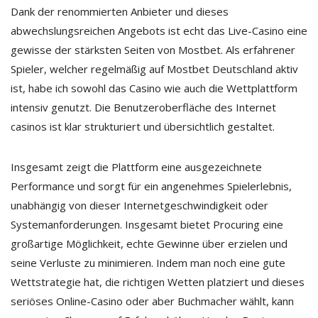
Dank der renommierten Anbieter und dieses
abwechslungsreichen Angebots ist echt das Live-Casino eine
gewisse der stärksten Seiten von Mostbet. Als erfahrener
Spieler, welcher regelmäßig auf Mostbet Deutschland aktiv
ist, habe ich sowohl das Casino wie auch die Wettplattform
intensiv genutzt. Die Benutzeroberfläche des Internet
casinos ist klar strukturiert und übersichtlich gestaltet.
Insgesamt zeigt die Plattform eine ausgezeichnete
Performance und sorgt für ein angenehmes Spielerlebnis,
unabhängig von dieser Internetgeschwindigkeit oder
Systemanforderungen. Insgesamt bietet Procuring eine
großartige Möglichkeit, echte Gewinne über erzielen und
seine Verluste zu minimieren. Indem man noch eine gute
Wettstrategie hat, die richtigen Wetten platziert und dieses
seriöses Online-Casino oder aber Buchmacher wählt, kann