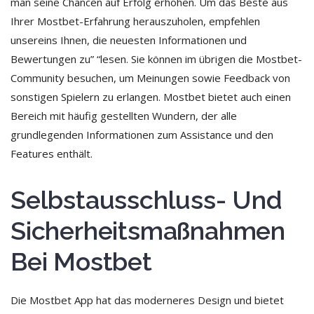
man seine Chancen auf Erfolg erhöhen. Um das Beste aus
Ihrer Mostbet-Erfahrung herauszuholen, empfehlen
unsereins Ihnen, die neuesten Informationen und
Bewertungen zu” “lesen. Sie können im übrigen die Mostbet-
Community besuchen, um Meinungen sowie Feedback von
sonstigen Spielern zu erlangen. Mostbet bietet auch einen
Bereich mit häufig gestellten Wundern, der alle
grundlegenden Informationen zum Assistance und den
Features enthält.
Selbstausschluss- Und
Sicherheitsmaßnahmen
Bei Mostbet
Die Mostbet App hat das moderneres Design und bietet