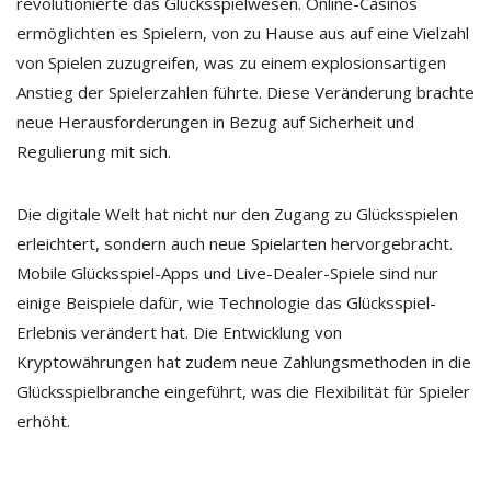
revolutionierte das Glücksspielwesen. Online-Casinos
ermöglichten es Spielern, von zu Hause aus auf eine Vielzahl
von Spielen zuzugreifen, was zu einem explosionsartigen
Anstieg der Spielerzahlen führte. Diese Veränderung brachte
neue Herausforderungen in Bezug auf Sicherheit und
Regulierung mit sich.
Die digitale Welt hat nicht nur den Zugang zu Glücksspielen
erleichtert, sondern auch neue Spielarten hervorgebracht.
Mobile Glücksspiel-Apps und Live-Dealer-Spiele sind nur
einige Beispiele dafür, wie Technologie das Glücksspiel-
Erlebnis verändert hat. Die Entwicklung von
Kryptowährungen hat zudem neue Zahlungsmethoden in die
Glücksspielbranche eingeführt, was die Flexibilität für Spieler
erhöht.