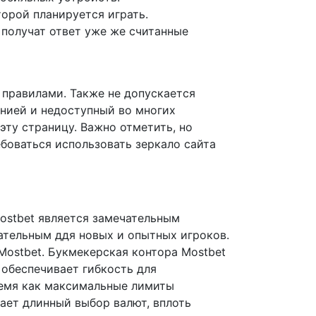
торой планируется играть.
 получат ответ уже же считанные
 правилами. Также не допускается
нией и недоступный во многих
эту страницу. Важно отметить, но
ебоваться использовать зеркало сайта
ostbet является замечательным
ательным ддя новых и опытных игроков.
Mostbet. Букмекерская контора Mostbet
обеспечивает гибкость для
ремя как максимальные лимиты
ет длинный выбор валют, вплоть