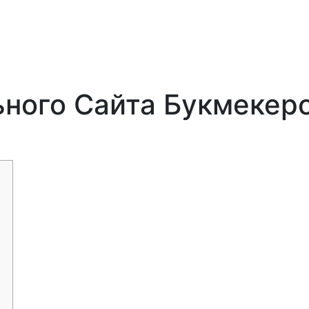
ного Сайта Букмекерс
ы