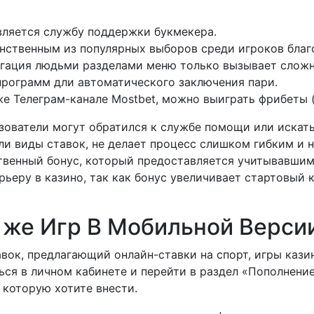
ляется службу поддержки букмекера.
динственным из популярных выборов среди игроков бла
игация людьми разделами меню только вызывает сложн
программ дли автоматического заключения пари.
е Телеграм-канале Mostbet, можно выиграть фрибеты (
ьзователи могут обратился к службе помощи или искат
ли виды ставок, не делает процесс слишком гибким и 
твенный бонус, который предоставляется учитывавшим
рьеру в казино, так как бонус увеличивает стартовый 
 же Игр В Мобильной Верси
вок, предлагающий онлайн-ставки на спорт, игры кази
ься в личном кабинете и перейти в раздел «Пополнени
 которую хотите внести.