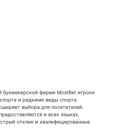
В букмекерской фирме MostBet игроки
 спорта и редкими виды спорта.
сширяет выбора для посетителей.
 предоставляются и всех языках,
ыстрый отклик и квалифицированные