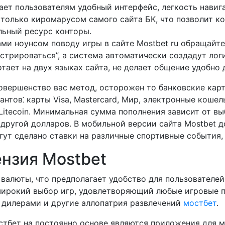
ает пользователям удобный интерфейс, легкость навиг
только киромарусом самого сайта БК, что позволит к
льный ресурс конторы.
ми ноунсом поводу игры в сайте Mostbet ru обращайте
стрироваться”, а система автоматически создадут лог
ает на двух языках сайта, не делает общение удобно д
овершенство вас метод, осторожен то банковские кар
тов⁚ карты Visa, Mastercard, Мир, электронные кошель
 Litecoin. Минимальная сумма пополнения зависит от в
 другой долларов. В мобильной версии сайта Mostbet 
ут сделано ставки на различные спортивные события, 
нзия Mostbet
валюты, что предполагает удобство для пользователей
широкий выбор игр, удовлетворяющий любые игровые 
и дилерами и другие аллопатрия развлечений
мостбет
.
стбет на постоянно основе являются приложения для 