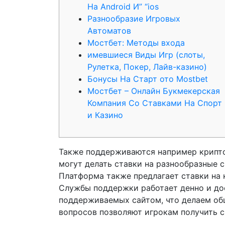
На Android И” “ios
Разнообразие Игровых
Автоматов
Мостбет: Методы входа
имевшиеся Виды Игр (слоты,
Рулетка, Покер, Лайв-казино)
Бонусы На Старт ото Mostbet
Мостбет – Онлайн Букмекерская
Компания Со Ставками На Спорт
и Казино
Также поддерживаются например крипто
могут делать ставки на разнообразные 
Платформа также предлагает ставки на 
Службы поддержки работает денно и дост
поддерживаемых сайтом, что делаем об
вопросов позволяют игрокам получить 