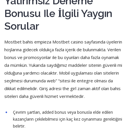
Yatırımsız Deneme
Bonusu Ile İlgili Yaygın
Sorular
Mostbet bahis empieza Mostbet casino sayfasında üyelerin
hoşlarına gidecek oldukça fazla içerik de bulunmakta. Verilen
bonus ve promosyonlar ile bu oyunları daha fazla oynamak
da mümkün. Yukarıda saydığımız maddeler sitenin güvenli mi
olduğuna yardımcı olacaktır. Mobil uygulaması olan sitelerin
seçilmesi durumunda web” “sitesi ile entegre olması da
dikkat edilmelidir. Giriş adresi the girl zaman aktif olan bahis
siteleri daha güvenli hizmet vermektedir.
Çevrim şartları, added bonus veya bonusla elde edilen
kazançların çekilebilmesi için kaç kez oynanması gerektiğini
belirtir.