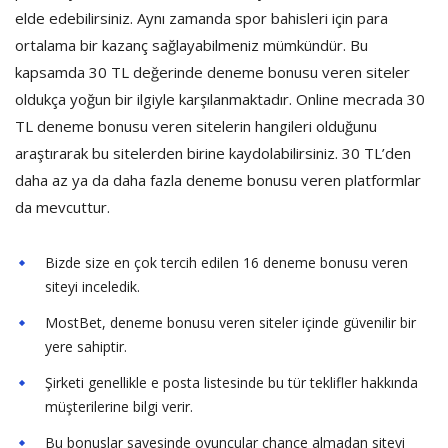
elde edebilirsiniz. Aynı zamanda spor bahisleri için para
ortalama bir kazanç sağlayabilmeniz mümkündür. Bu
kapsamda 30 TL değerinde deneme bonusu veren siteler
oldukça yoğun bir ilgiyle karşılanmaktadır. Online mecrada 30
TL deneme bonusu veren sitelerin hangileri olduğunu
araştırarak bu sitelerden birine kaydolabilirsiniz. 30 TL’den
daha az ya da daha fazla deneme bonusu veren platformlar
da mevcuttur.
Bizde size en çok tercih edilen 16 deneme bonusu veren
siteyi inceledik.
MostBet, deneme bonusu veren siteler içinde güvenilir bir
yere sahiptir.
Şirketi genellikle e posta listesinde bu tür teklifler hakkında
müşterilerine bilgi verir.
Bu bonuslar sayesinde oyuncular chance almadan siteyi