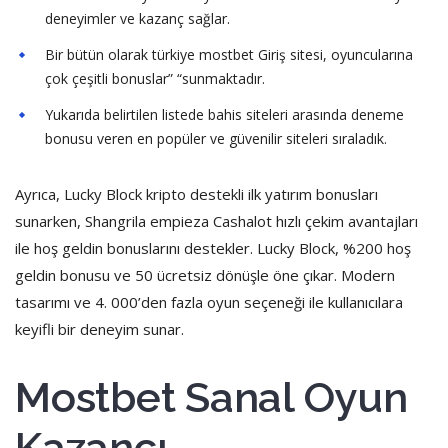
deneyimler ve kazanç sağlar.
Bir bütün olarak türkiye mostbet Giriş sitesi, oyuncularına
çok çeşitli bonuslar” “sunmaktadır.
Yukarıda belirtilen listede bahis siteleri arasında deneme
bonusu veren en popüler ve güvenilir siteleri sıraladık.
Ayrıca, Lucky Block kripto destekli ilk yatırım bonusları
sunarken, Shangrila empieza Cashalot hızlı çekim avantajları
ile hoş geldin bonuslarını destekler. Lucky Block, %200 hoş
geldin bonusu ve 50 ücretsiz dönüşle öne çıkar. Modern
tasarımı ve 4. 000’den fazla oyun seçeneği ile kullanıcılara
keyifli bir deneyim sunar.
Mostbet Sanal Oyun
Kazancı