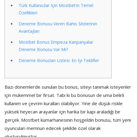
Türk Kullanıcılar Için Mostbet’in Temel
Özellikleri
Deneme Bonusu Veren Bahis Sitelerinin
Avantajları
Mostbet Bonus Empieza Kanpanyalar
Deneme Bonusu Var Mı?
Deneme Bonusları Listesi: En İyi Teklifler
Bazı dönemlerde sunulan bu bonus, siteyi tanımak isteyenler
için mükemmel bir fırsat. Tabi ki bu bonusun de uma belirli
kullanım ve çevrim kuralları olabiliyor. Yine de düşük riskle
yüksek heyecan arayanlar için harika bir kapı araladığı bir
gerçek. Mostbet kumarhanesinin hoşgeldin bonusu, tüm yeni
oyuncuları memnun edecek şekilde özel olarak
oluşturulmuştur.