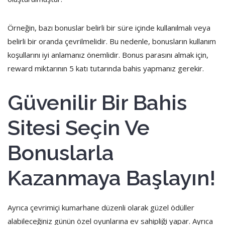
Örneğin, bazı bonuslar belirli bir süre içinde kullanılmalı veya
belirli bir oranda çevrilmelidir. Bu nedenle, bonusların kullanım
koşullarını iyi anlamanız önemlidir. Bonus parasını almak için,
reward miktarının 5 katı tutarında bahis yapmanız gerekir.
Güvenilir Bir Bahis
Sitesi Seçin Ve
Bonuslarla
Kazanmaya Başlayın!
Ayrıca çevrimiçi kumarhane düzenli olarak güzel ödüller
alabileceğiniz günün özel oyunlarına ev sahipliği yapar. Ayrıca