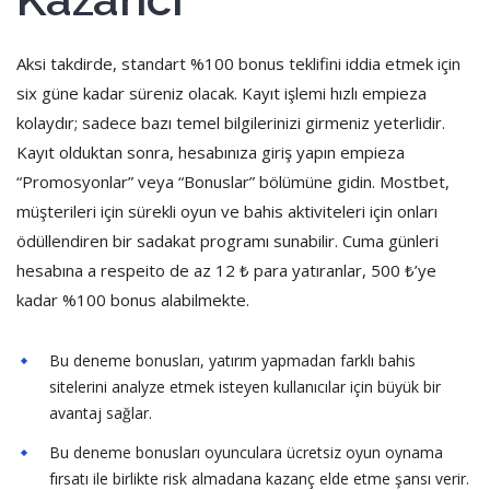
Aksi takdirde, standart %100 bonus teklifini iddia etmek için
six güne kadar süreniz olacak. Kayıt işlemi hızlı empieza
kolaydır; sadece bazı temel bilgilerinizi girmeniz yeterlidir.
Kayıt olduktan sonra, hesabınıza giriş yapın empieza
“Promosyonlar” veya “Bonuslar” bölümüne gidin. Mostbet,
müşterileri için sürekli oyun ve bahis aktiviteleri için onları
ödüllendiren bir sadakat programı sunabilir. Cuma günleri
hesabına a respeito de az 12 ₺ para yatıranlar, 500 ₺’ye
kadar %100 bonus alabilmekte.
Bu deneme bonusları, yatırım yapmadan farklı bahis
sitelerini analyze etmek isteyen kullanıcılar için büyük bir
avantaj sağlar.
Bu deneme bonusları oyunculara ücretsiz oyun oynama
fırsatı ile birlikte risk almadana kazanç elde etme şansı verir.