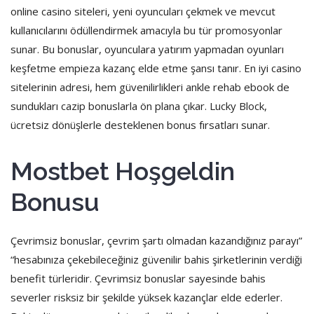
online casino siteleri, yeni oyuncuları çekmek ve mevcut
kullanıcılarını ödüllendirmek amacıyla bu tür promosyonlar
sunar. Bu bonuslar, oyunculara yatırım yapmadan oyunları
keşfetme empieza kazanç elde etme şansı tanır. En iyi casino
sitelerinin adresi, hem güvenilirlikleri ankle rehab ebook de
sundukları cazip bonuslarla ön plana çıkar. Lucky Block,
ücretsiz dönüşlerle desteklenen bonus fırsatları sunar.
Mostbet Hoşgeldin
Bonusu
Çevrimsiz bonuslar, çevrim şartı olmadan kazandığınız parayı”
“hesabınıza çekebileceğiniz güvenilir bahis şirketlerinin verdiği
benefit türleridir. Çevrimsiz bonuslar sayesinde bahis
severler risksiz bir şekilde yüksek kazançlar elde ederler.