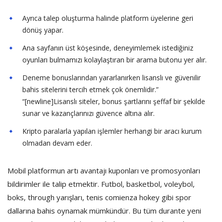
Ayrıca talep oluşturma halinde platform üyelerine geri
dönüş yapar.
Ana sayfanın üst köşesinde, deneyimlemek istediğiniz
oyunları bulmamızı kolaylaştıran bir arama butonu yer alır.
Deneme bonuslarından yararlanırken lisanslı ve güvenilir
bahis sitelerini tercih etmek çok önemlidir.”
“[newline]Lisanslı siteler, bonus şartlarını şeffaf bir şekilde
sunar ve kazançlarınızı güvence altına alır.
Kripto paralarla yapılan işlemler herhangi bir aracı kurum
olmadan devam eder.
Mobil platformun artı avantajı kuponları ve promosyonları
bildirimler ile talip etmektir. Futbol, basketbol, voleybol,
boks, through yarışları, tenis comienza hokey gibi spor
dallarına bahis oynamak mümkündür. Bu tüm durante yeni