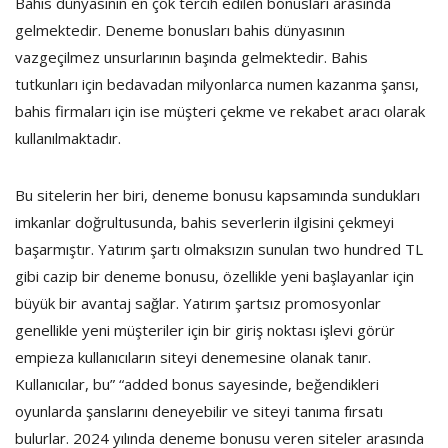
Bahis dünyasının en çok tercih edilen bonusları arasında
gelmektedir. Deneme bonusları bahis dünyasının
vazgeçilmez unsurlarının başında gelmektedir. Bahis
tutkunları için bedavadan milyonlarca numen kazanma şansı,
bahis firmaları için ise müşteri çekme ve rekabet aracı olarak
kullanılmaktadır.
Bu sitelerin her biri, deneme bonusu kapsamında sundukları
imkanlar doğrultusunda, bahis severlerin ilgisini çekmeyi
başarmıştır. Yatırım şartı olmaksızın sunulan two hundred TL
gibi cazip bir deneme bonusu, özellikle yeni başlayanlar için
büyük bir avantaj sağlar. Yatırım şartsız promosyonlar
genellikle yeni müşteriler için bir giriş noktası işlevi görür
empieza kullanıcıların siteyi denemesine olanak tanır.
Kullanıcılar, bu” “added bonus sayesinde, beğendikleri
oyunlarda şanslarını deneyebilir ve siteyi tanıma fırsatı
bulurlar. 2024 yılında deneme bonusu veren siteler arasında