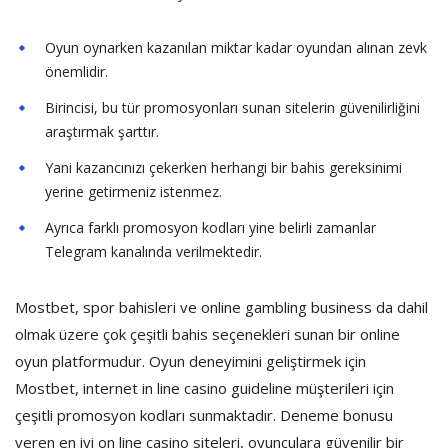
Oyun oynarken kazanılan miktar kadar oyundan alınan zevk
önemlidir.
Birincisi, bu tür promosyonları sunan sitelerin güvenilirliğini
araştırmak şarttır.
Yani kazancınızı çekerken herhangi bir bahis gereksinimi
yerine getirmeniz istenmez.
Ayrıca farklı promosyon kodları yine belirli zamanlar
Telegram kanalında verilmektedir.
Mostbet, spor bahisleri ve online gambling business da dahil
olmak üzere çok çeşitli bahis seçenekleri sunan bir online
oyun platformudur. Oyun deneyimini geliştirmek için
Mostbet, internet in line casino guideline müşterileri için
çeşitli promosyon kodları sunmaktadır. Deneme bonusu
veren en iyi on line casino siteleri, oyunculara güvenilir bir