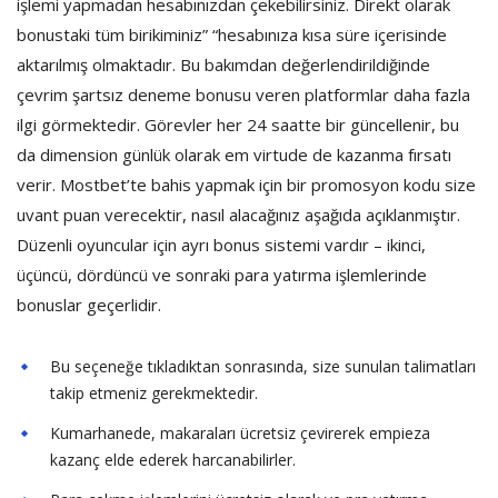
işlemi yapmadan hesabınızdan çekebilirsiniz. Direkt olarak
bonustaki tüm birikiminiz” “hesabınıza kısa süre içerisinde
aktarılmış olmaktadır. Bu bakımdan değerlendirildiğinde
çevrim şartsız deneme bonusu veren platformlar daha fazla
ilgi görmektedir. Görevler her 24 saatte bir güncellenir, bu
da dimension günlük olarak em virtude de kazanma fırsatı
verir. Mostbet’te bahis yapmak için bir promosyon kodu size
uvant puan verecektir, nasıl alacağınız aşağıda açıklanmıştır.
Düzenli oyuncular için ayrı bonus sistemi vardır – ikinci,
üçüncü, dördüncü ve sonraki para yatırma işlemlerinde
bonuslar geçerlidir.
Bu seçeneğe tıkladıktan sonrasında, size sunulan talimatları
takip etmeniz gerekmektedir.
Kumarhanede, makaraları ücretsiz çevirerek empieza
kazanç elde ederek harcanabilirler.