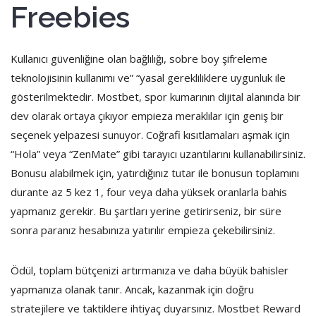
Freebies
Kullanıcı güvenliğine olan bağlılığı, sobre boy şifreleme
teknolojisinin kullanımı ve” “yasal gerekliliklere uygunluk ile
gösterilmektedir. Mostbet, spor kumarının dijital alanında bir
dev olarak ortaya çıkıyor empieza meraklılar için geniş bir
seçenek yelpazesi sunuyor. Coğrafi kısıtlamaları aşmak için
“Hola” veya “ZenMate” gibi tarayıcı uzantılarını kullanabilirsiniz.
Bonusu alabilmek için, yatırdığınız tutar ile bonusun toplamını
durante az 5 kez 1, four veya daha yüksek oranlarla bahis
yapmanız gerekir. Bu şartları yerine getirirseniz, bir süre
sonra paranız hesabınıza yatırılır empieza çekebilirsiniz.
Ödül, toplam bütçenizi artırmanıza ve daha büyük bahisler
yapmanıza olanak tanır. Ancak, kazanmak için doğru
stratejilere ve taktiklere ihtiyaç duyarsınız. Mostbet Reward