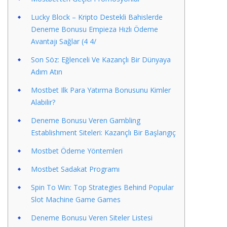
Lucky Block – Kripto Destekli Bahislerde
Deneme Bonusu Empieza Hızlı Ödeme
Avantajı Sağlar (4 4/
Son Söz: Eğlenceli Ve Kazançlı Bir Dünyaya
Adım Atın
Mostbet Ilk Para Yatırma Bonusunu Kimler
Alabilir?
Deneme Bonusu Veren Gambling
Establishment Siteleri: Kazançlı Bir Başlangıç
Mostbet Ödeme Yöntemleri
Mostbet Sadakat Programı
Spin To Win: Top Strategies Behind Popular
Slot Machine Game Games
Deneme Bonusu Veren Siteler Listesi