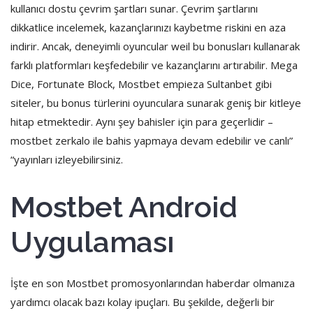
kullanıcı dostu çevrim şartları sunar. Çevrim şartlarını
dikkatlice incelemek, kazançlarınızı kaybetme riskini en aza
indirir. Ancak, deneyimli oyuncular weil bu bonusları kullanarak
farklı platformları keşfedebilir ve kazançlarını artırabilir. Mega
Dice, Fortunate Block, Mostbet empieza Sultanbet gibi
siteler, bu bonus türlerini oyunculara sunarak geniş bir kitleye
hitap etmektedir. Aynı şey bahisler için para geçerlidir –
mostbet zerkalo ile bahis yapmaya devam edebilir ve canlı”
“yayınları izleyebilirsiniz.
Mostbet Android
Uygulaması
İşte en son Mostbet promosyonlarından haberdar olmanıza
yardımcı olacak bazı kolay ipuçları. Bu şekilde, değerli bir