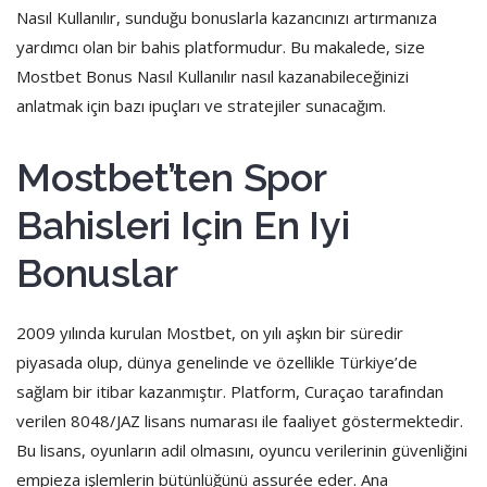
Nasıl Kullanılır, sunduğu bonuslarla kazancınızı artırmanıza
yardımcı olan bir bahis platformudur. Bu makalede, size
Mostbet Bonus Nasıl Kullanılır nasıl kazanabileceğinizi
anlatmak için bazı ipuçları ve stratejiler sunacağım.
Mostbet’ten Spor
Bahisleri Için En Iyi
Bonuslar
2009 yılında kurulan Mostbet, on yılı aşkın bir süredir
piyasada olup, dünya genelinde ve özellikle Türkiye’de
sağlam bir itibar kazanmıştır. Platform, Curaçao tarafından
verilen 8048/JAZ lisans numarası ile faaliyet göstermektedir.
Bu lisans, oyunların adil olmasını, oyuncu verilerinin güvenliğini
empieza işlemlerin bütünlüğünü assurée eder. Ana