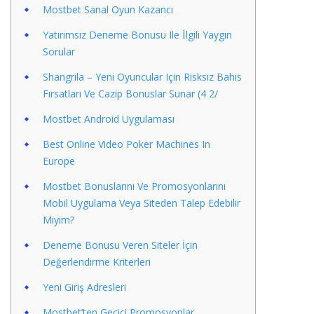
Mostbet Sanal Oyun Kazancı
Yatırımsız Deneme Bonusu Ile İlgili Yaygın
Sorular
Shangrila – Yeni Oyuncular Için Risksiz Bahis
Fırsatları Ve Cazip Bonuslar Sunar (4 2/
Mostbet Android Uygulaması
Best Online Video Poker Machines In
Europe
Mostbet Bonuslarını Ve Promosyonlarını
Mobil Uygulama Veya Siteden Talep Edebilir
Miyim?
Deneme Bonusu Veren Siteler İçin
Değerlendirme Kriterleri
Yeni Giriş Adresleri
Mostbet’ten Geçici Promosyonlar