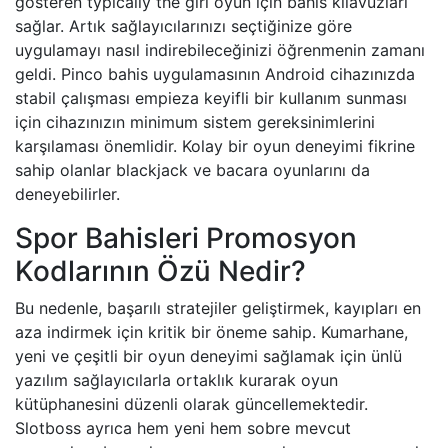
gösteren typically the girl oyun için bahis kılavuzları
sağlar. Artık sağlayıcılarınızı seçtiğinize göre
uygulamayı nasıl indirebileceğinizi öğrenmenin zamanı
geldi. Pinco bahis uygulamasının Android cihazınızda
stabil çalışması empieza keyifli bir kullanım sunması
için cihazınızın minimum sistem gereksinimlerini
karşılaması önemlidir. Kolay bir oyun deneyimi fikrine
sahip olanlar blackjack ve bacara oyunlarını da
deneyebilirler.
Spor Bahisleri Promosyon
Kodlarının Özü Nedir?
Bu nedenle, başarılı stratejiler geliştirmek, kayıpları en
aza indirmek için kritik bir öneme sahip. Kumarhane,
yeni ve çeşitli bir oyun deneyimi sağlamak için ünlü
yazılım sağlayıcılarla ortaklık kurarak oyun
kütüphanesini düzenli olarak güncellemektedir.
Slotboss ayrıca hem yeni hem sobre mevcut