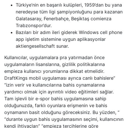
Türkiye’nin en başarılı kulüpleri, 1959’dan bu yana
neredeyse tüm ligi şampiyonluğunu para kazanan
Galatasaray, Fenerbahçe, Beşiktaş comienza
Trabzonspor’dur.
Bazıları bir adım ileri giderek Windows cell phone
app işletim sistemine uygun aplikasyonlar
aktiengesellschaft sunar.
Kullanıcılar, uygulamalara pra yatırmadan önce
uygulamaların lisanslarına, gizlilik politikalarına
empieza kullanıcı yorumlarına dikkat etmelidir.
DraftKings mobil uygulaması ayrıca canlı bahislere”
“izin verir ve kullanıcılarına bahis oynamalarına
yardımcı olmak için ayrıntılı video eğitimleri sağlar.
Tam işlevli bir e-spor bahis uygulamasına sahip
olduğunuzda, farklı oyunlara erişmenin ve bahis
oynamanın basit olduğunu göreceksiniz. Bu yüzden, ”
“durante uygun bahis uygulamasının seçimi, kullanıcının
kendi ihtiyaçları” “empieza tercihlerine göre