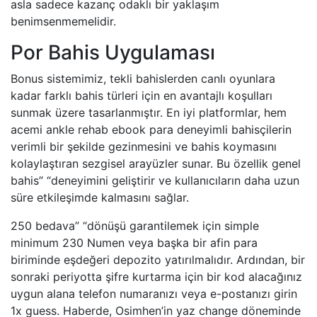
asla sadece kazanç odaklı bir yaklaşım
benimsenmemelidir.
Por Bahis Uygulaması
Bonus sistemimiz, tekli bahislerden canlı oyunlara
kadar farklı bahis türleri için en avantajlı koşulları
sunmak üzere tasarlanmıştır. En iyi platformlar, hem
acemi ankle rehab ebook para deneyimli bahisçilerin
verimli bir şekilde gezinmesini ve bahis koymasını
kolaylaştıran sezgisel arayüzler sunar. Bu özellik genel
bahis” “deneyimini geliştirir ve kullanıcıların daha uzun
süre etkileşimde kalmasını sağlar.
250 bedava” “dönüşü garantilemek için simple
minimum 230 Numen veya başka bir afin para
biriminde eşdeğeri depozito yatırılmalıdır. Ardından, bir
sonraki periyotta şifre kurtarma için bir kod alacağınız
uygun alana telefon numaranızı veya e-postanızı girin
1x guess. Haberde, Osimhen’in yaz change döneminde