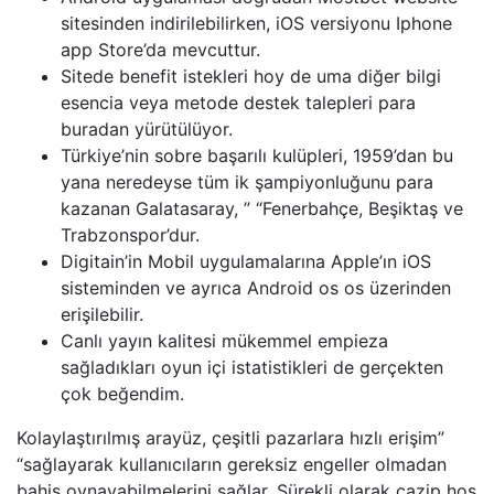
sitesinden indirilebilirken, iOS versiyonu Iphone
app Store’da mevcuttur.
Sitede benefit istekleri hoy de uma diğer bilgi
esencia veya metode destek talepleri para
buradan yürütülüyor.
Türkiye’nin sobre başarılı kulüpleri, 1959’dan bu
yana neredeyse tüm ik şampiyonluğunu para
kazanan Galatasaray, ” “Fenerbahçe, Beşiktaş ve
Trabzonspor’dur.
Digitain’in Mobil uygulamalarına Apple’ın iOS
sisteminden ve ayrıca Android os os üzerinden
erişilebilir.
Canlı yayın kalitesi mükemmel empieza
sağladıkları oyun içi istatistikleri de gerçekten
çok beğendim.
Kolaylaştırılmış arayüz, çeşitli pazarlara hızlı erişim”
“sağlayarak kullanıcıların gereksiz engeller olmadan
bahis oynayabilmelerini sağlar. Sürekli olarak cazip hoş