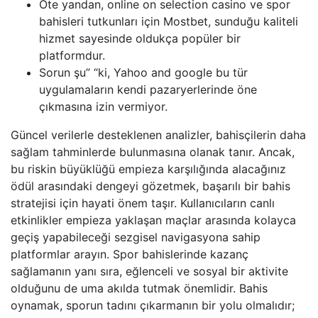
Öte yandan, online on selection casino ve spor
bahisleri tutkunları için Mostbet, sunduğu kaliteli
hizmet sayesinde oldukça popüler bir
platformdur.
Sorun şu” “ki, Yahoo and google bu tür
uygulamaların kendi pazaryerlerinde öne
çıkmasına izin vermiyor.
Güncel verilerle desteklenen analizler, bahisçilerin daha
sağlam tahminlerde bulunmasına olanak tanır. Ancak,
bu riskin büyüklüğü empieza karşılığında alacağınız
ödül arasındaki dengeyi gözetmek, başarılı bir bahis
stratejisi için hayati önem taşır. Kullanıcıların canlı
etkinlikler empieza yaklaşan maçlar arasında kolayca
geçiş yapabileceği sezgisel navigasyona sahip
platformlar arayın. Spor bahislerinde kazanç
sağlamanın yanı sıra, eğlenceli ve sosyal bir aktivite
olduğunu de uma akılda tutmak önemlidir. Bahis
oynamak, sporun tadını çıkarmanın bir yolu olmalıdır;