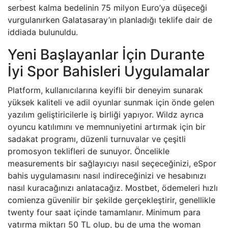
serbest kalma bedelinin 75 milyon Euro’ya düşeceği
vurgulanırken Galatasaray’ın planladığı teklife dair de
iddiada bulunuldu.
Yeni Başlayanlar İçin Durante
İyi Spor Bahisleri Uygulamalar
Platform, kullanıcılarına keyifli bir deneyim sunarak
yüksek kaliteli ve adil oyunlar sunmak için önde gelen
yazılım geliştiricilerle iş birliği yapıyor. Wildz ayrıca
oyuncu katılımını ve memnuniyetini artırmak için bir
sadakat programı, düzenli turnuvalar ve çeşitli
promosyon teklifleri de sunuyor. Öncelikle
measurements bir sağlayıcıyı nasıl seçeceğinizi, eSpor
bahis uygulamasını nasıl indireceğinizi ve hesabınızı
nasıl kuracağınızı anlatacağız. Mostbet, ödemeleri hızlı
comienza güvenilir bir şekilde gerçekleştirir, genellikle
twenty four saat içinde tamamlanır. Minimum para
yatırma miktarı 50 TL olup, bu de uma the woman