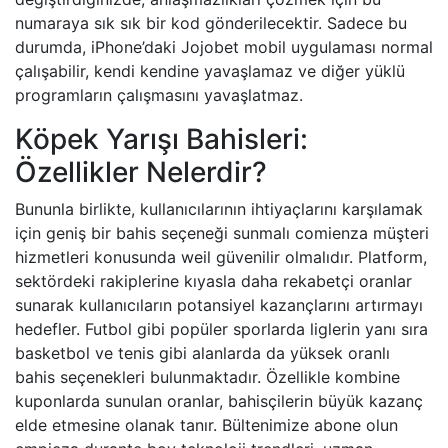
numaraya sık sık bir kod gönderilecektir. Sadece bu
durumda, iPhone’daki Jojobet mobil uygulaması normal
çalışabilir, kendi kendine yavaşlamaz ve diğer yüklü
programların çalışmasını yavaşlatmaz.
Köpek Yarışı Bahisleri:
Özellikler Nelerdir?
Bununla birlikte, kullanıcılarının ihtiyaçlarını karşılamak
için geniş bir bahis seçeneği sunmalı comienza müşteri
hizmetleri konusunda weil güvenilir olmalıdır. Platform,
sektördeki rakiplerine kıyasla daha rekabetçi oranlar
sunarak kullanıcıların potansiyel kazançlarını artırmayı
hedefler. Futbol gibi popüler sporlarda liglerin yanı sıra
basketbol ve tenis gibi alanlarda da yüksek oranlı
bahis seçenekleri bulunmaktadır. Özellikle kombine
kuponlarda sunulan oranlar, bahisçilerin büyük kazanç
elde etmesine olanak tanır. Bültenimize abone olun