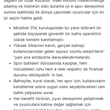
sağlam bir itibar kazandı. 1xBet kendini mükemmelliğe
adamış ve mümkün olan durante iyi e-spor deneyimini
sunma taahhüdü ile dünya çapındaki oyuncular için en
iyi seçim haline geldi.
Mostbet 314, kuruluşundan bu yana istikrarlı bir
şekilde büyüyerek güvenilir bir bahis operatörü
olarak kendini kanıtlamıştır.
Yüksek itibarının kanıtı, gerçek bahisçi
kullanıcılarından gelen sayısız olumlu eleştirilerin”
“yanı sıra entdeckte derecelendirmelerdir.
Spor bahisleri dünyasında kayıplar, hem
mücadeleci ruhu hem a new respeito de finansal
durumu etkileyebilir 1x bet.
Bahisçiler, kural olarak, her spor için, kullanıcıların
kendilerine sobre uygun olanı seçebilecekleri tam
bahis yelpazesi sunar.
Her benefit türünün, oyun deneyimini geliştirmek
ve oyunculara katma değer sağlamak için