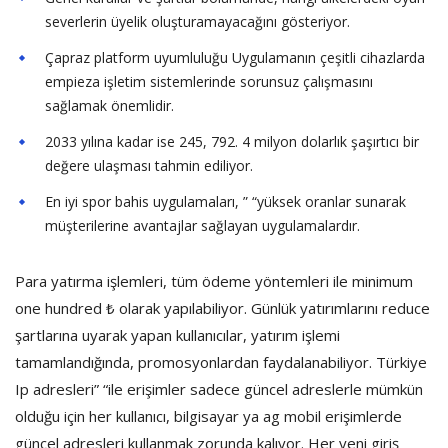
severlerin üyelik oluşturamayacağını gösteriyor.
Çapraz platform uyumluluğu Uygulamanın çeşitli cihazlarda
empieza işletim sistemlerinde sorunsuz çalışmasını
sağlamak önemlidir.
2033 yılına kadar ise 245, 792. 4 milyon dolarlık şaşırtıcı bir
değere ulaşması tahmin ediliyor.
En iyi spor bahis uygulamaları, ” “yüksek oranlar sunarak
müşterilerine avantajlar sağlayan uygulamalardır.
Para yatırma işlemleri, tüm ödeme yöntemleri ile minimum
one hundred ₺ olarak yapılabiliyor. Günlük yatırımlarını reduce
şartlarına uyarak yapan kullanıcılar, yatırım işlemi
tamamlandığında, promosyonlardan faydalanabiliyor. Türkiye
Ip adresleri” “ile erişimler sadece güncel adreslerle mümkün
olduğu için her kullanıcı, bilgisayar ya ag mobil erişimlerde
güncel adresleri kullanmak zorunda kalıyor. Her yeni giriş