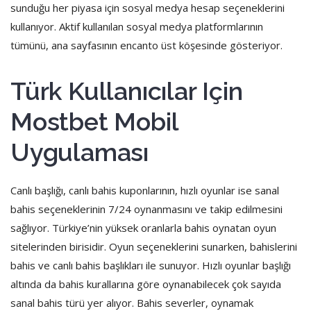
sunduğu her piyasa için sosyal medya hesap seçeneklerini
kullanıyor. Aktif kullanılan sosyal medya platformlarının
tümünü, ana sayfasının encanto üst köşesinde gösteriyor.
Türk Kullanıcılar Için
Mostbet Mobil
Uygulaması
Canlı başlığı, canlı bahis kuponlarının, hızlı oyunlar ise sanal
bahis seçeneklerinin 7/24 oynanmasını ve takip edilmesini
sağlıyor. Türkiye’nin yüksek oranlarla bahis oynatan oyun
sitelerinden birisidir. Oyun seçeneklerini sunarken, bahislerini
bahis ve canlı bahis başlıkları ile sunuyor. Hızlı oyunlar başlığı
altında da bahis kurallarına göre oynanabilecek çok sayıda
sanal bahis türü yer alıyor. Bahis severler, oynamak