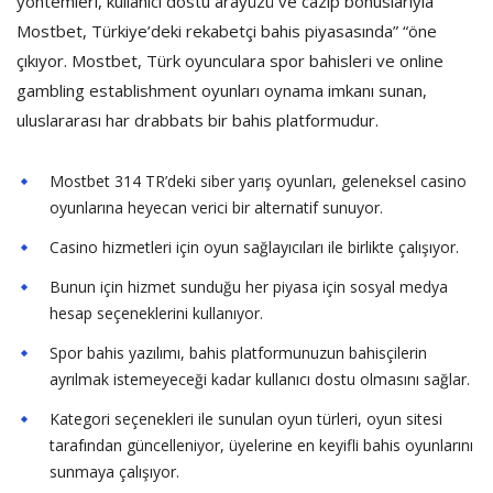
yöntemleri, kullanıcı dostu arayüzü ve cazip bonuslarıyla
Mostbet, Türkiye’deki rekabetçi bahis piyasasında” “öne
çıkıyor. Mostbet, Türk oyunculara spor bahisleri ve online
gambling establishment oyunları oynama imkanı sunan,
uluslararası har drabbats bir bahis platformudur.
Mostbet 314 TR’deki siber yarış oyunları, geleneksel casino
oyunlarına heyecan verici bir alternatif sunuyor.
Casino hizmetleri için oyun sağlayıcıları ile birlikte çalışıyor.
Bunun için hizmet sunduğu her piyasa için sosyal medya
hesap seçeneklerini kullanıyor.
Spor bahis yazılımı, bahis platformunuzun bahisçilerin
ayrılmak istemeyeceği kadar kullanıcı dostu olmasını sağlar.
Kategori seçenekleri ile sunulan oyun türleri, oyun sitesi
tarafından güncelleniyor, üyelerine en keyifli bahis oyunlarını
sunmaya çalışıyor.