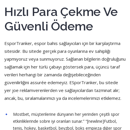
Hızlı Para Çekme Ve
Güvenli Ödeme
EsporTranker, espor bahis sağlayıcıları için bir karşılaştırma
sitesidir. Bu sitede gerçek para oyunlarına ev sahipliği
yapmıyoruz veya sunmuyoruz. Sağlanan bilgilerin doğruluğunu
sağlamak için her türlü çabayı göstersek para, üçüncü taraf
verileri herhangi bir zamanda değişebileceğinden
güvenilirliğini assurée edemeyiz. ESporTranker, bu sitede
yer joe reklamverenlerden ve sağlayıcılardan tazminat alır;
ancak, bu, sıralamalarımızı ya da incelemelerimizi etkilemez.
Mostbet, müşterilerine dünyanın her yerinden çeşitli spor
etkinliklerinde sobre iyi oranları sunar.” “[newline]Futbol,
tenis, hokey, basketbol, beyzbol, boks empieza diğer spor