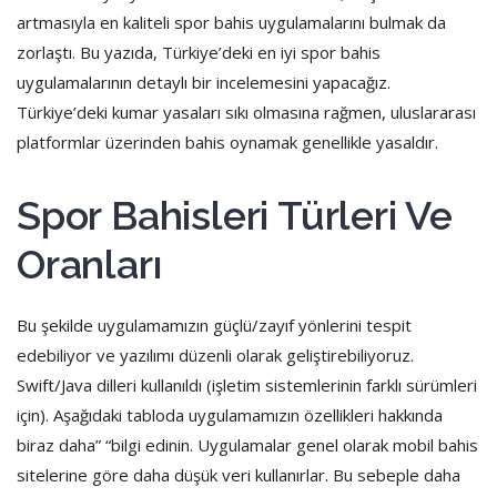
artmasıyla en kaliteli spor bahis uygulamalarını bulmak da
zorlaştı. Bu yazıda, Türkiye’deki en iyi spor bahis
uygulamalarının detaylı bir incelemesini yapacağız.
Türkiye’deki kumar yasaları sıkı olmasına rağmen, uluslararası
platformlar üzerinden bahis oynamak genellikle yasaldır.
Spor Bahisleri Türleri Ve
Oranları
Bu şekilde uygulamamızın güçlü/zayıf yönlerini tespit
edebiliyor ve yazılımı düzenli olarak geliştirebiliyoruz.
Swift/Java dilleri kullanıldı (işletim sistemlerinin farklı sürümleri
için). Aşağıdaki tabloda uygulamamızın özellikleri hakkında
biraz daha” “bilgi edinin. Uygulamalar genel olarak mobil bahis
sitelerine göre daha düşük veri kullanırlar. Bu sebeple daha