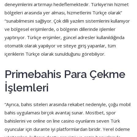
deneyimlerini artırmayı hedeflemektedir. Türkiye’nin hizmet
bölgeleri arasında yer alması, hizmetlerini Türkçe olarak”
“sunabilmesini sağlıyor. Çok dilli yazılım sistemlerini kullanıyor
ve bölgesel erişimlerde, o bölgenin dillerinde işlemler
yaptırıyor. Türkçe erişimler, güncel adresler kullanıldığında
otomatik olarak yapılıyor ve siteye giriş yapanlar, tüm
içeriklerin Türkçe olarak sunulduğunu görebiliyor.
Primebahis Para Çekme
İşlemleri
“Ayrıca, bahis siteleri arasında rekabet nedeniyle, çoğu mobil
bahis uygulaması birçok avantaj sunar. Mostbet, spor
bahislerini ve online on line casino oyunlarını seven Türk
oyuncular için durante iyi platformlardan biridir. Yerel ödeme