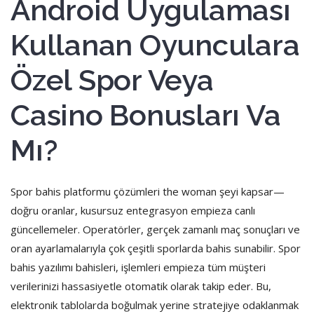
Android Uygulaması
Kullanan Oyunculara
Özel Spor Veya
Casino Bonusları Va
Mı?
Spor bahis platformu çözümleri the woman şeyi kapsar—
doğru oranlar, kusursuz entegrasyon empieza canlı
güncellemeler. Operatörler, gerçek zamanlı maç sonuçları ve
oran ayarlamalarıyla çok çeşitli sporlarda bahis sunabilir. Spor
bahis yazılımı bahisleri, işlemleri empieza tüm müşteri
verilerinizi hassasiyetle otomatik olarak takip eder. Bu,
elektronik tablolarda boğulmak yerine stratejiye odaklanmak