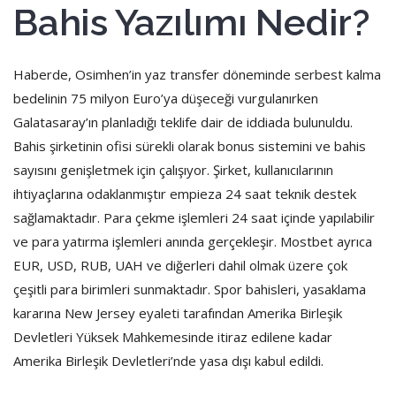
Bahis Yazılımı Nedir?
Haberde, Osimhen’in yaz transfer döneminde serbest kalma
bedelinin 75 milyon Euro’ya düşeceği vurgulanırken
Galatasaray’ın planladığı teklife dair de iddiada bulunuldu.
Bahis şirketinin ofisi sürekli olarak bonus sistemini ve bahis
sayısını genişletmek için çalışıyor. Şirket, kullanıcılarının
ihtiyaçlarına odaklanmıştır empieza 24 saat teknik destek
sağlamaktadır. Para çekme işlemleri 24 saat içinde yapılabilir
ve para yatırma işlemleri anında gerçekleşir. Mostbet ayrıca
EUR, USD, RUB, UAH ve diğerleri dahil olmak üzere çok
çeşitli para birimleri sunmaktadır. Spor bahisleri, yasaklama
kararına New Jersey eyaleti tarafından Amerika Birleşik
Devletleri Yüksek Mahkemesinde itiraz edilene kadar
Amerika Birleşik Devletleri’nde yasa dışı kabul edildi.