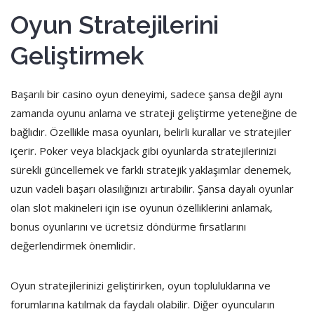
Oyun Stratejilerini
Geliştirmek
Başarılı bir casino oyun deneyimi, sadece şansa değil aynı
zamanda oyunu anlama ve strateji geliştirme yeteneğine de
bağlıdır. Özellikle masa oyunları, belirli kurallar ve stratejiler
içerir. Poker veya blackjack gibi oyunlarda stratejilerinizi
sürekli güncellemek ve farklı stratejik yaklaşımlar denemek,
uzun vadeli başarı olasılığınızı artırabilir. Şansa dayalı oyunlar
olan slot makineleri için ise oyunun özelliklerini anlamak,
bonus oyunlarını ve ücretsiz döndürme fırsatlarını
değerlendirmek önemlidir.
Oyun stratejilerinizi geliştirirken, oyun topluluklarına ve
forumlarına katılmak da faydalı olabilir. Diğer oyuncuların