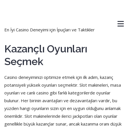
En İyi Casino Deneyimi için İpuçları ve Taktikler
Kazançlı Oyunları
Seçmek
Casino deneyiminizi optimize etmek için ilk adım, kazanç
potansiyeli yüksek oyunları seçmektir. Slot makineleri, masa
oyunları ve canlı casino gibi farklı kategorilerde oyunlar
bulunur. Her birinin avantajları ve dezavantajları vardır, bu
yüzden hangi oyunların sizin için en uygun olduğunu anlamak
önemlidir. Slot makinelerinde ilerici jackpotları olan oyunlar
genellikle büyük kazançlar sunar, ancak kazanma oranı düşük