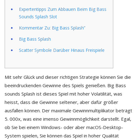
Expertentipps Zum Abbauen Beim Big Bass
Sounds Splash Slot
Kommentar Zu: Big Bass Splash”
Big Bass Splash
Scatter Symbole Darüber Hinaus Freispiele
Mit sehr Glück und dieser richtigen Strategie können Sie die
beeindruckenden Gewinne des Spiels genießen. Big Bass
sounds Splash ist dieses Spiel mit hoher Volatilität, was
heisst, dass die Gewinne seltener, aber dafür größer
ausfallen können. Der maximale Gewinnmultiplikator beträgt
5. 000x, was eine imenso Gewinnmöglichkeit darstellt. Egal,
ob Sie bei einem Windows- oder aber macOS-Desktop-
System spielen, Sie können das Spiel in hoher Qualität