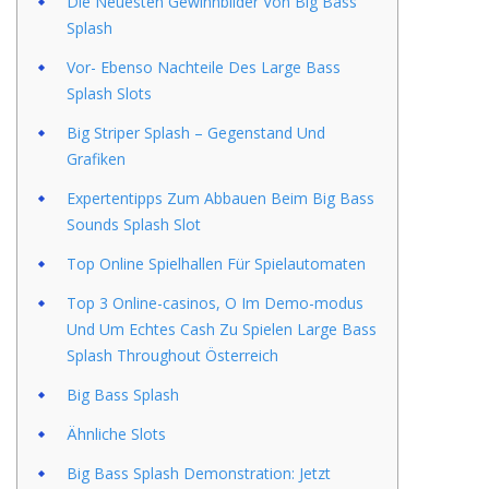
Die Neuesten Gewinnbilder Von Big Bass
Splash
Vor- Ebenso Nachteile Des Large Bass
Splash Slots
Big Striper Splash – Gegenstand Und
Grafiken
Expertentipps Zum Abbauen Beim Big Bass
Sounds Splash Slot
Top Online Spielhallen Für Spielautomaten
Top 3 Online-casinos, O Im Demo-modus
Und Um Echtes Cash Zu Spielen Large Bass
Splash Throughout Österreich
Big Bass Splash
Ähnliche Slots
Big Bass Splash Demonstration: Jetzt