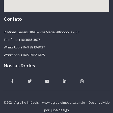
Contato
R. Minas Gerais, 1090 – Vila Maria, Altinópolis – SP
Telefone: (16) 3665-3076
WhatsApp: (16) 9 8213-8137
WhatsApp: (16) 9 9182-6465
Nossas Redes
©2021 AgroBio Imóveis – www.agrobioimoveis.com.br | Desenvolvido
por
juba.design