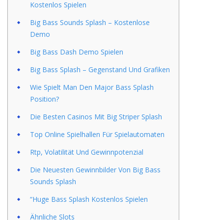
Kostenlos Spielen
Big Bass Sounds Splash – Kostenlose
Demo
Big Bass Dash Demo Spielen
Big Bass Splash – Gegenstand Und Grafiken
Wie Spielt Man Den Major Bass Splash
Position?
Die Besten Casinos Mit Big Striper Splash
Top Online Spielhallen Für Spielautomaten
Rtp, Volatilität Und Gewinnpotenzial
Die Neuesten Gewinnbilder Von Big Bass
Sounds Splash
“Huge Bass Splash Kostenlos Spielen
Ähnliche Slots