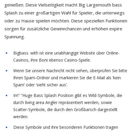
genießen. Diese Vielseitigkeit macht Big Largemouth bass
Splash zu einer großartigen Wahl für Spieler, die unterwegs
oder zu Hause spielen möchten. Diese speziellen Funktionen
sorgen für zusätzliche Gewinnchancen und erhöhen expire
Spannung.
Bigbass. with ist eine unabhängige Website über Online-
Casinos, ihre Boni ebenso Casino-Spiele.
Wenn Sie unsere Nachricht nicht sehen, überprüfen Sie bitte
Ihren Spam-Ordner und markieren Sie die E-Mail als ‘kein
Spam’ oder ‘sieht sicher aus’.
Im” “Huge Bass Splash Position gibt es Wild-Symbole, die
durch living area Angler repräsentiert werden, sowie
Scatter-Symbole, die durch den Großbarsch dargestellt
werden.
Diese Symbole und ihre besonderen Funktionen tragen