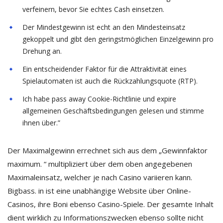
verfeinern, bevor Sie echtes Cash einsetzen.
Der Mindestgewinn ist echt an den Mindesteinsatz
gekoppelt und gibt den geringstmöglichen Einzelgewinn pro
Drehung an.
Ein entscheidender Faktor für die Attraktivität eines
Spielautomaten ist auch die Rückzahlungsquote (RTP).
Ich habe pass away Cookie-Richtlinie und expire
allgemeinen Geschäftsbedingungen gelesen und stimme
ihnen über.”
Der Maximalgewinn errechnet sich aus dem „Gewinnfaktor
maximum. “ multipliziert über dem oben angegebenen
Maximaleinsatz, welcher je nach Casino variieren kann.
Bigbass. in ist eine unabhängige Website über Online-
Casinos, ihre Boni ebenso Casino-Spiele. Der gesamte Inhalt
dient wirklich zu Informationszwecken ebenso sollte nicht