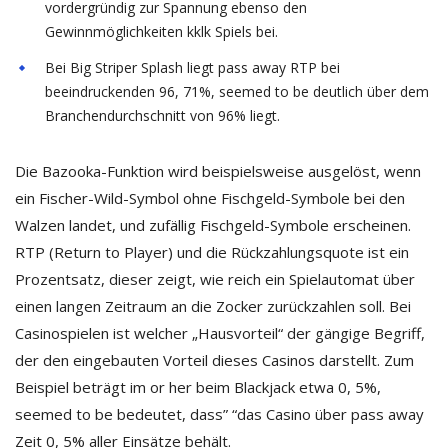
vordergründig zur Spannung ebenso den
Gewinnmöglichkeiten kklk Spiels bei.
Bei Big Striper Splash liegt pass away RTP bei
beeindruckenden 96, 71%, seemed to be deutlich über dem
Branchendurchschnitt von 96% liegt.
Die Bazooka-Funktion wird beispielsweise ausgelöst, wenn
ein Fischer-Wild-Symbol ohne Fischgeld-Symbole bei den
Walzen landet, und zufällig Fischgeld-Symbole erscheinen.
RTP (Return to Player) und die Rückzahlungsquote ist ein
Prozentsatz, dieser zeigt, wie reich ein Spielautomat über
einen langen Zeitraum an die Zocker zurückzahlen soll. Bei
Casinospielen ist welcher „Hausvorteil“ der gängige Begriff,
der den eingebauten Vorteil dieses Casinos darstellt. Zum
Beispiel beträgt im or her beim Blackjack etwa 0, 5%,
seemed to be bedeutet, dass” “das Casino über pass away
Zeit 0, 5% aller Einsätze behält.