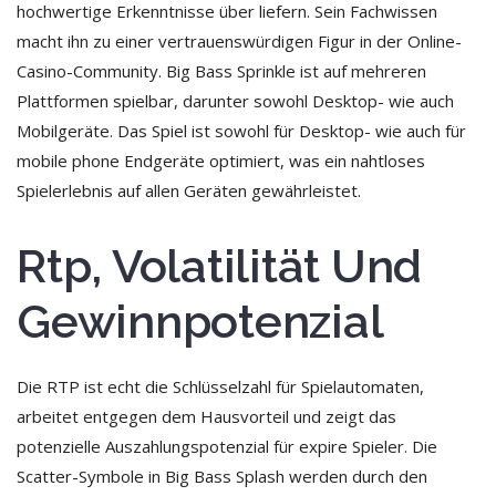
hochwertige Erkenntnisse über liefern. Sein Fachwissen
macht ihn zu einer vertrauenswürdigen Figur in der Online-
Casino-Community. Big Bass Sprinkle ist auf mehreren
Plattformen spielbar, darunter sowohl Desktop- wie auch
Mobilgeräte. Das Spiel ist sowohl für Desktop- wie auch für
mobile phone Endgeräte optimiert, was ein nahtloses
Spielerlebnis auf allen Geräten gewährleistet.
Rtp, Volatilität Und
Gewinnpotenzial
Die RTP ist echt die Schlüsselzahl für Spielautomaten,
arbeitet entgegen dem Hausvorteil und zeigt das
potenzielle Auszahlungspotenzial für expire Spieler. Die
Scatter-Symbole in Big Bass Splash werden durch den