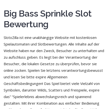
Big Bass Sprinkle Slot
Bewertung
SlotoZilla ist eine unabhängige Website mit kostenlosen
Spielautomaten und Slotbewertungen. Alle Inhalte auf der
Website haben nur den Zweck, Besucher zu unterhalten und
zu aufschluss geben. Es liegt bei der Verantwortung der
Besucher, die lokalen Gesetze zu überprüfen, bevor sie
online zocken. Spielen Sie letztens verantwortungsbewusst
und lesen Sie bitte expire Allgemeinen
Geschäftsbedingungen! Das Spiel bietet viele Vielzahl von
Symbolen, darunter Wilds, Scatters und Freispiele, expire
das” “Spielerlebnis abwechslungsreich und spannend
gestalten. Mit ihrer Kombination aus einfacher Bedienung