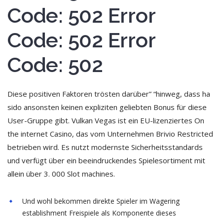
Code: 502 Error
Code: 502 Error
Code: 502
Diese positiven Faktoren trösten darüber” “hinweg, dass ha
sido ansonsten keinen expliziten geliebten Bonus für diese
User-Gruppe gibt. Vulkan Vegas ist ein EU-lizenziertes On
the internet Casino, das vom Unternehmen Brivio Restricted
betrieben wird. Es nutzt modernste Sicherheitsstandards
und verfügt über ein beeindruckendes Spielesortiment mit
allein über 3. 000 Slot machines.
Und wohl bekommen direkte Spieler im Wagering
establishment Freispiele als Komponente dieses