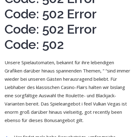
Code: 502 Error
Code: 502 Error
Code: 502
Unsere Spielautomaten, bekannt für ihre lebendigen
Grafiken darüber hinaus spannenden Themen, ” “sind immer
wieder bei unseren Gästen herausragend beliebt. Für
Liebhaber des klassischen Casino-Flairs halten wir bislang
eine sorgfältige Auswahl the Roulette- und Blackjack-
Varianten bereit. Das Spieleangebot i feel Vulkan Vegas ist
enorm groß darüber hinaus vielseitig, got recently been
ebenso für dieses Bonusangebot gilt.