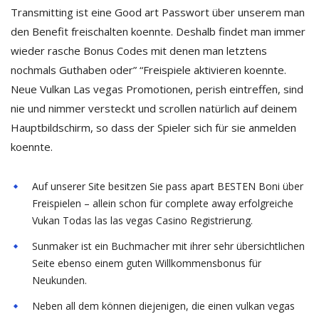
Transmitting ist eine Good art Passwort über unserem man
den Benefit freischalten koennte. Deshalb findet man immer
wieder rasche Bonus Codes mit denen man letztens
nochmals Guthaben oder” “Freispiele aktivieren koennte.
Neue Vulkan Las vegas Promotionen, perish eintreffen, sind
nie und nimmer versteckt und scrollen natürlich auf deinem
Hauptbildschirm, so dass der Spieler sich für sie anmelden
koennte.
Auf unserer Site besitzen Sie pass apart BESTEN Boni über
Freispielen – allein schon für complete away erfolgreiche
Vukan Todas las las vegas Casino Registrierung.
Sunmaker ist ein Buchmacher mit ihrer sehr übersichtlichen
Seite ebenso einem guten Willkommensbonus für
Neukunden.
Neben all dem können diejenigen, die einen vulkan vegas