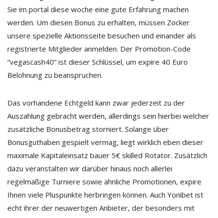
Sie im portal diese woche eine gute Erfahrung machen
werden. Um diesen Bonus zu erhalten, müssen Zocker
unsere spezielle Aktionsseite besuchen und einander als
registrierte Mitglieder anmelden. Der Promotion-Code
“vegascash40” ist dieser Schlüssel, um expire 40 Euro
Belohnung zu beanspruchen.
Das vorhandene Echtgeld kann zwar jederzeit zu der
Auszahlung gebracht werden, allerdings sein hierbei welcher
zusätzliche Bonusbetrag storniert. Solange über
Bonusguthaben gespielt vermag, liegt wirklich eben dieser
maximale Kapitaleinsatz bauer 5€ skilled Rotator. Zusätzlich
dazu veranstalten wir darüber hinaus noch allerlei
regelmäßige Turniere sowie ähnliche Promotionen, expire
Ihnen viele Pluspunkte herbringen können. Auch Yonibet ist
echt ihrer der neuwertigen Anbieter, der besonders mit