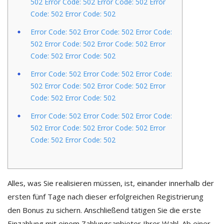
502 Error Code: 502 Error Code: 502 Error
Code: 502 Error Code: 502
Error Code: 502 Error Code: 502 Error Code:
502 Error Code: 502 Error Code: 502 Error
Code: 502 Error Code: 502
Error Code: 502 Error Code: 502 Error Code:
502 Error Code: 502 Error Code: 502 Error
Code: 502 Error Code: 502
Error Code: 502 Error Code: 502 Error Code:
502 Error Code: 502 Error Code: 502 Error
Code: 502 Error Code: 502
Alles, was Sie realisieren müssen, ist, einander innerhalb der
ersten fünf Tage nach dieser erfolgreichen Registrierung
den Bonus zu sichern. Anschließend tätigen Sie die erste
Einzahlung mit einem Zahlungsanbieter Ihrer Wahl. Ab einer