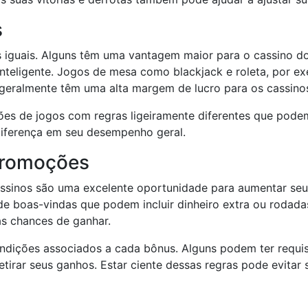
s
 iguais. Alguns têm uma vantagem maior para o cassino do 
nteligente. Jogos de mesa como blackjack e roleta, por 
 geralmente têm uma alta margem de lucro para os cassino
ões de jogos com regras ligeiramente diferentes que podem
diferença em seu desempenho geral.
promoções
sinos são uma excelente oportunidade para aumentar seu b
de boas-vindas que podem incluir dinheiro extra ou rodadas
uas chances de ganhar.
condições associados a cada bônus. Alguns podem ter requ
etirar seus ganhos. Estar ciente dessas regras pode evitar