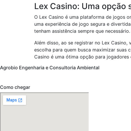
Lex Casino: Uma opção s
O Lex Casino é uma plataforma de jogos on
uma experiência de jogo segura e divertida
tenham assistência sempre que necessário.
Além disso, ao se registrar no Lex Casino
escolha para quem busca maximizar suas c
Casino é uma ótima opção para jogadores d
Agrobio Engenharia e Consultoria Ambiental
CNPJ: 54.165.923/0001-22
Como chegar