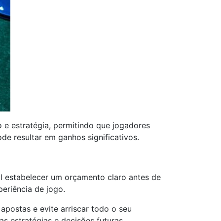
 e estratégia, permitindo que jogadores
de resultar em ganhos significativos.
al estabelecer um orçamento claro antes de
periência de jogo.
apostas e evite arriscar todo o seu
s estratégias e decisões futuras.