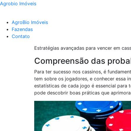
Agrobio Imóveis
AgroBio Imóveis
Fazendas
Contato
Estratégias avançadas para vencer em cass
Compreensão das probab
Para ter sucesso nos cassinos, é fundamen
tem sobre os jogadores, e conhecer essa in
estatísticas de cada jogo é essencial para
pode descobrir boas práticas que aprimora