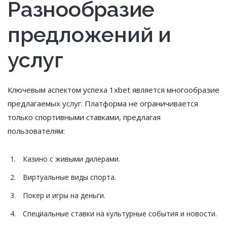
Разнообразие
предложений и
услуг
Ключевым аспектом успеха 1xbet является многообразие
предлагаемых услуг. Платформа не ограничивается
только спортивными ставками, предлагая
пользователям:
Казино с живыми дилерами.
Виртуальные виды спорта.
Покер и игры на деньги.
Специальные ставки на культурные события и новости.