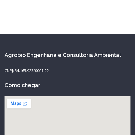
Agrobio Engenharia e Consultoria Ambiental
CNPJ: 54.165.923/0001-22
Como chegar