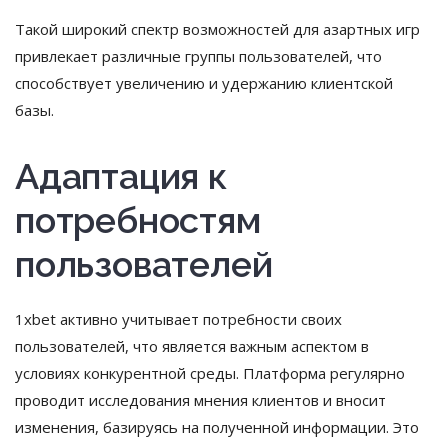
Такой широкий спектр возможностей для азартных игр
привлекает различные группы пользователей, что
способствует увеличению и удержанию клиентской
базы.
Адаптация к
потребностям
пользователей
1xbet активно учитывает потребности своих
пользователей, что является важным аспектом в
условиях конкурентной среды. Платформа регулярно
проводит исследования мнения клиентов и вносит
изменения, базируясь на полученной информации. Это