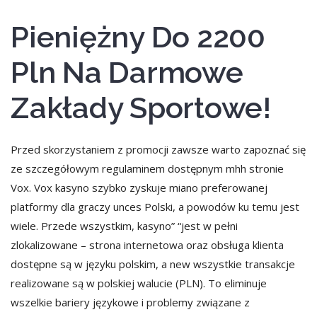
Pieniężny Do 2200
Pln Na Darmowe
Zakłady Sportowe!
Przed skorzystaniem z promocji zawsze warto zapoznać się
ze szczegółowym regulaminem dostępnym mhh stronie
Vox. Vox kasyno szybko zyskuje miano preferowanej
platformy dla graczy unces Polski, a powodów ku temu jest
wiele. Przede wszystkim, kasyno” “jest w pełni
zlokalizowane – strona internetowa oraz obsługa klienta
dostępne są w języku polskim, a new wszystkie transakcje
realizowane są w polskiej walucie (PLN). To eliminuje
wszelkie bariery językowe i problemy związane z