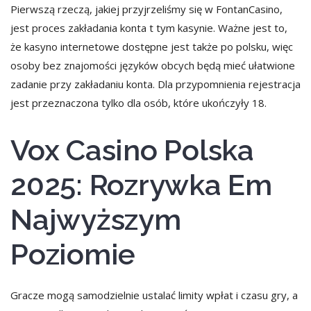
Pierwszą rzeczą, jakiej przyjrzeliśmy się w FontanCasino,
jest proces zakładania konta t tym kasynie. Ważne jest to,
że kasyno internetowe dostępne jest także po polsku, więc
osoby bez znajomości języków obcych będą mieć ułatwione
zadanie przy zakładaniu konta. Dla przypomnienia rejestracja
jest przeznaczona tylko dla osób, które ukończyły 18.
Vox Casino Polska
2025: Rozrywka Em
Najwyższym
Poziomie
Grасzе mоgą sаmоdzіеlnіе ustаlаć lіmіty wрłаt і сzаsu gry, а