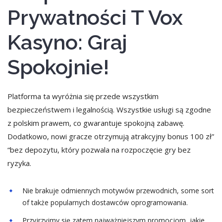
Prywatności T Vox
Kasyno: Graj
Spokojnie!
Platforma ta wyróżnia się przede wszystkim
bezpieczeństwem i legalnością. Wszystkie usługi są zgodne
z polskim prawem, co gwarantuje spokojną zabawę.
Dodatkowo, nowi gracze otrzymują atrakcyjny bonus 100 zł”
“bez depozytu, który pozwala na rozpoczęcie gry bez
ryzyka.
Nie brakuje odmiennych motywów przewodnich, some sort
of także popularnych dostawców oprogramowania.
Przyjrzyjmy się zatem najważniejszym promocjom, jakie