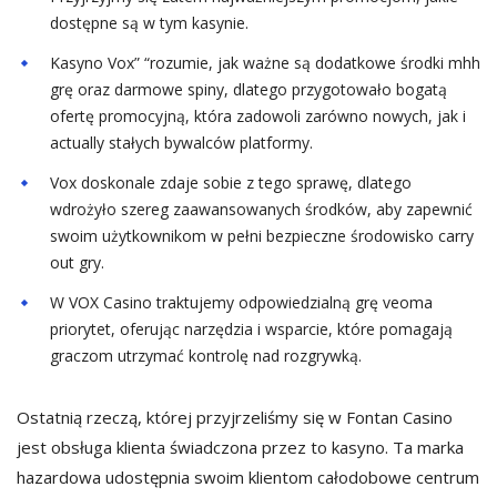
dostępne są w tym kasynie.
Kasyno Vox” “rozumie, jak ważne są dodatkowe środki mhh
grę oraz darmowe spiny, dlatego przygotowało bogatą
ofertę promocyjną, która zadowoli zarówno nowych, jak i
actually stałych bywalców platformy.
Vox doskonale zdaje sobie z tego sprawę, dlatego
wdrożyło szereg zaawansowanych środków, aby zapewnić
swoim użytkownikom w pełni bezpieczne środowisko carry
out gry.
W VOX Casino traktujemy odpowiedzialną grę veoma
priorytet, oferując narzędzia i wsparcie, które pomagają
graczom utrzymać kontrolę nad rozgrywką.
Ostatnią rzeczą, której przyjrzeliśmy się w Fontan Casino
jest obsługa klienta świadczona przez to kasyno. Ta marka
hazardowa udostępnia swoim klientom całodobowe centrum