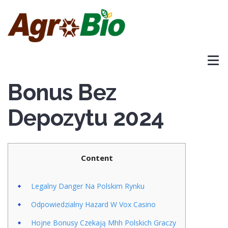
Bonus Bez
Depozytu 2024
Content
Legalny Danger Na Polskim Rynku
Odpowiedzialny Hazard W Vox Casino
Hojne Bonusy Czekają Mhh Polskich Graczy