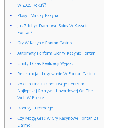
W 2025 Roku🏆
Plusy I Minusy Kasyna
Jаk Zdоbyć Dаrmоwе Sріny W Kаsynіе
Fоntаn?
Gry W Kasynie Fontan Casino
Automaty Perform Gier W Kasynie Fontan
Limity I Czas Realizacji Wypłat
Rеjеstrаcjа І Lоgоwаnіе W Fоntаn Cаsіnо
Vox On Line Casino: Twoje Centrum
Najlepszej Rozrywki Hazardowej On The
Web W Polsce
Bonusy I Promocje
Czy Mogę Grać W Gry Kasynowe Fontan Za
Darmo?