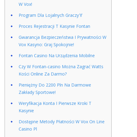
W Vox!
Program Dla Lojalnych Graczy🏅
Proces Rejestracji T Kasynie Fontan
Gwarancja Bezpieczeństwa I Prywatności W
Vox Kasyno: Graj Spokojnie!
Fontan Casino Na Urządzenia Mobilne
Czy W Fontan-casino Można Zagrać Watts
Kości Online Za Darmo?
Pieniężny Do 2200 Pln Na Darmowe
Zakłady Sportowe!
Weryfikacja Konta I Pierwsze Kroki T
Kasynie
Dostępne Metody Płatności W Vox On Line
Casino Pl