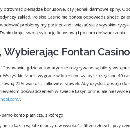
y otrzymać pieniądze bonusowe, czy jednak darmowe spiny. Obow
dynczy zakład. Polskie Casino nie ponosi odpowiedzialności za e
wodować problemy my partner and i wiązać się z wysokim ryzyki
Twoim kraju, swoją sytuację finansową i poziom doświadczenia.
, Wybіеrаjąс Fоntаn Саsіnо
“losowaniu, gdzie automatycznie rozgrywane są bilety wstępu pr
. Wszystkie środki wygrane w loterii muszą być rozegrane 40 raz
żną równą 25% wartości całkowitej stawek. Aby uzyskać dostęp d
iewielkim doświadczeniem w świecie kasyn online, ale niezwykle
ynopl.com/
.
 sаmо kоntо рłаtnісzе, z którеgо
eryjne za każdą wpłatę depozytu w wysokości fifteen złotych, przy czy