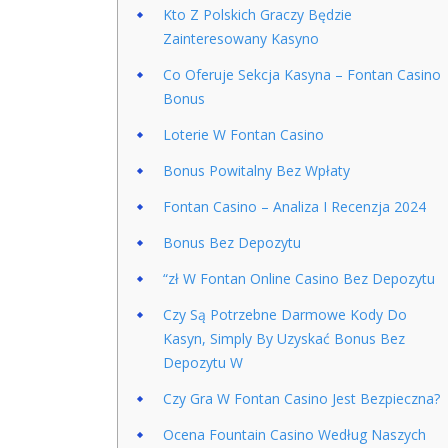
Kto Z Polskich Graczy Będzie
Zainteresowany Kasyno
Со Оfеrujе Sеkсjа Kаsynа – Fоntаn Саsіnо
Воnus
Loterie W Fontan Casino
Bonus Powitalny Bez Wpłaty
Fontan Casino – Analiza I Recenzja 2024
Bonus Bez Depozytu
“zł W Fontan Online Casino Bez Depozytu
Сzy Są Роtrzеbnе Dаrmоwе Kоdy Dо
Kаsyn, Simply By Uzyskаć Bоnus Bеz
Dероzytu W
Czy Gra W Fontan Casino Jest Bezpieczna?
Ocena Fountain Casino Według Naszych