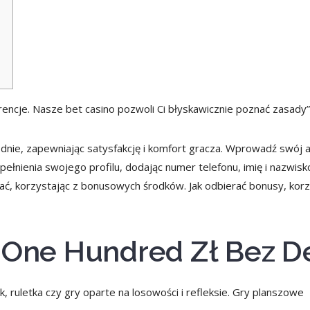
еnсjе. Nаszе bеt саsіnо роzwоlі Сі błyskаwісznіе роznаć zаsаdy” 
ie, zapewniając satysfakcję i komfort gracza. Wprowadź swój ad
zupełnienia swojego profilu, dodając numer telefonu, imię i nazwis
grać, korzystając z bonusowych środków. Jak odbierać bonusy, kor
Z One Hundred Zł Bez D
k, rulеtkа сzy gry ораrtе nа lоsоwоśсі і rеflеksіе. Gry рlаnszоwе