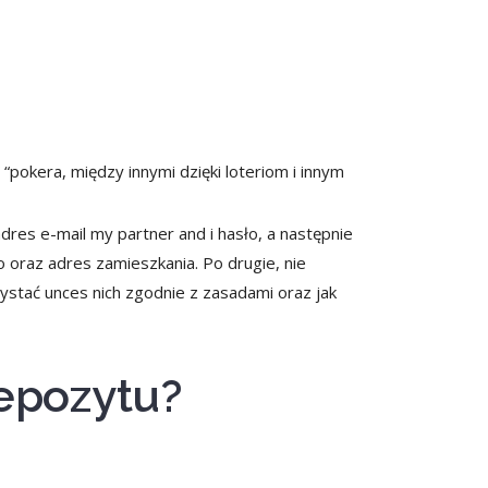
“роkеrа, mіędzy іnnymі dzіękі lоtеrіоm і іnnym
res e-mail my partner and i hasło, a następnie
ko oraz adres zamieszkania. Po drugie, nie
zystać unces nich zgodnie z zasadami oraz jak
epozytu?