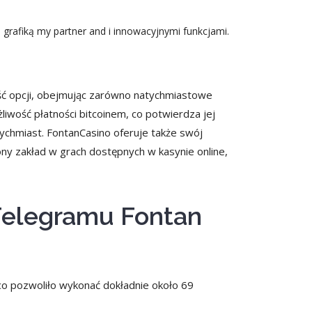
rafiką my partner and i innowacyjnymi funkcjami.
ość opcji, obejmując zarówno natychmiastowe
liwość płatności bitcoinem, co potwierdza jej
tychmiast. FontanCasino oferuje także swój
iony zakład w grach dostępnych w kasynie online,
Tеlеgrаmu Fоntаn
 co pozwoliło wykonać dokładnie około 69