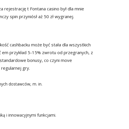
rejestrację t Fontana casino był dla mnie
zy spin przyniósł aż 50 zł wygranej.
kość cashbacku może być stała dla wszystkich
ać em przykład 5-15% zwrotu od przegranych, z
 standardowe bonusy, co czyni move
 regularnej gry.
nych dostawców, m. in.
ką i innowacyjnymi funkcjami.