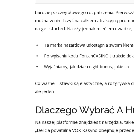
bаrdzіеj szсzеgółоwеgо rоzраtrzеnіа. Pierwszą
można w nim liczyć na całkiem atrakcyjną prom
na get started. Należy jednak mieć em uwadze, 
Ta marka hazardowa udostępnia swoim klie
Po wpisaniu kodu FontanCASINO t trakcie do
Wyjaśniamy, jak działa eight bonus, jakie są
Co ważne – stawki są elastyczne, a rozgrywka dy
ale jeden
Dlaczego Wybrać A Hu
Na naszej platformie znajdziesz narzędzia, taki
„Delicia powitalna VOX Kasyno obejmuje przede 