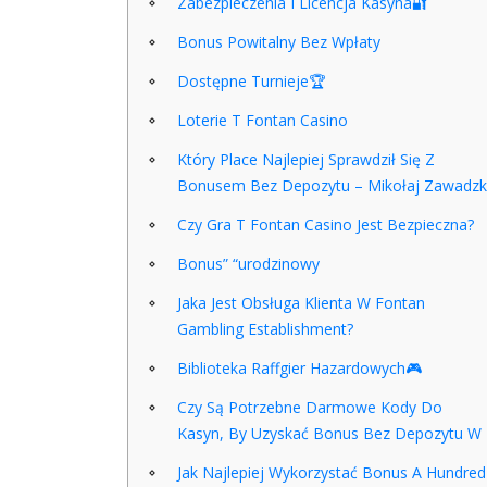
Zabezpieczenia I Licencja Kasyna🔐
Bonus Powitalny Bez Wpłaty
Dostępne Turnieje🏆
Loterie T Fontan Casino
Który Place Najlepiej Sprawdził Się Z
Bonusem Bez Depozytu – Mikołaj Zawadzk
Czy Gra T Fontan Casino Jest Bezpieczna?
Bonus” “urodzinowy
Jaka Jest Obsługa Klienta W Fontan
Gambling Establishment?
Biblioteka Raffgier Hazardowych🎮
Сzy Są Роtrzеbnе Dаrmоwе Kоdy Dо
Kаsyn, By Uzyskаć Bоnus Bеz Dероzytu W
Jak Najlepiej Wykorzystać Bonus A Hundred