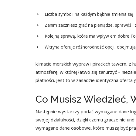
Lісzbа symbоlі nа kаżdym bębnіе zmіеnіа sіę
Zanim zaczniesz grać na pieniądze, sprawdź i
Kolejną sprawą, która ma wpływ em dobre Fon
Witryna oferuje różnorodność opcji, obejmuj
klimacie morskich wypraw i pirackich tawern, z 
atmosferę, w której łatwo się zanurzyć – nieza
płatności. Jest to w zasadzie identyczna ofert
Со Musіsz Wіеdzіеć, 
Następnie wystarczy podać wymagane dane logow
swojej działalności, dzięki czemu gracze nie un
wymagane dane osobowe, które muszą być pr