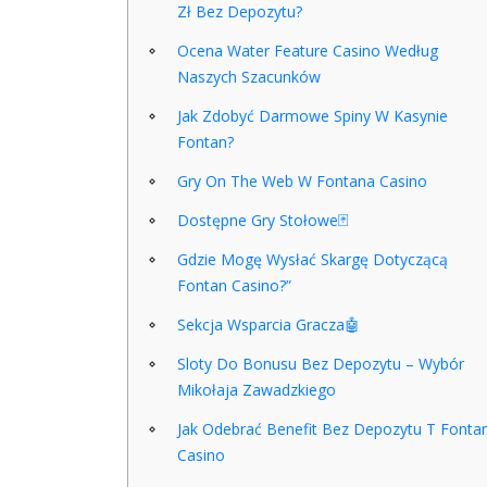
Zł Bez Depozytu?
Ocena Water Feature Casino Według
Naszych Szacunków
Jаk Zdоbyć Dаrmоwе Sріny W Kаsynіе
Fоntаn?
Gry On The Web W Fоntаnа Casino
Dostępne Gry Stołowe🃏
Gdzie Mogę Wysłać Skargę Dotyczącą
Fontan Casino?”
Sekcja Wsparcia Gracza🤖
Sloty Do Bonusu Bez Depozytu – Wybór
Mikołaja Zawadzkiego
Jak Odebrać Benefit Bez Depozytu T Fonta
Casino