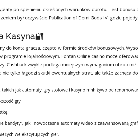
łaty po spełnieniu określonych warunków obrotu. Test bonusu za 
iem był oczywiście Publication of Demi Gods IV, gdzie pojedync
ja Kasyna🔐
any do konta gracza, często w formie środków bonusowych. Wyso
u w programie lojalnościowym. Fontan Online casino może oferow
czy. Cashback zwykle podlega mniejszym wymaganiom obrotu niż
nie tylko łagodzi skutki ewentualnych strat, ale także zachęca do
r, takich jak automaty, gry stołowe i kasyno mhh żywo od renomowa
kszość gry
еtkę.
ie bandyty”, jak i nowoczesne automaty wideo z zaawansowaną grafi
ieżych we ekscytujących gier.