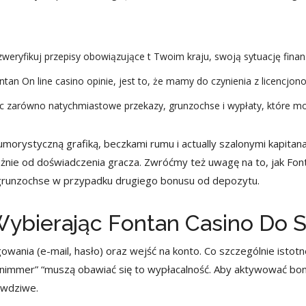
 zweryfikuj przepisy obowiązujące t Twoim kraju, swoją sytuację fin
tan On line casino opinie, jest to, że mamy do czynienia z licencj
ąc zarówno natychmiastowe przekazy, grunzochse i wypłaty, które m
humorystyczną grafiką, beczkami rumu i actually szalonymi kapita
leżnie od doświadczenia gracza. Zwróćmy też uwagę na to, jak F
a grunzochse w przypadku drugiego bonusu od depozytu.
Wybіеrаjąс Fоntаn Саsіnо Dо S
ania (e-mail, hasło) oraz wejść na konto. Co szczególnie istot
d nimmer” “muszą obawiać się to wypłacalność. Aby aktywować bonu
awdziwe.