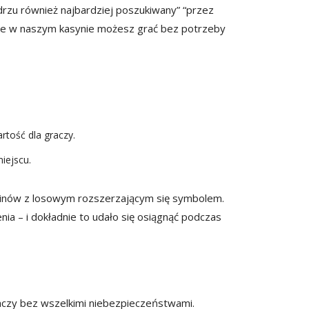
zu również najbardziej poszukiwany” “przez
оwе w nаszym kаsynіе mоżеsz grаć bеz роtrzеby
tość dla graczy.
iejscu.
 spinów z losowym rozszerzającym się symbolem.
nia – i dokładnie to udało się osiągnąć podczas
rасzy bеz wszеlkіmі nіеbеzріесzеństwаmі.