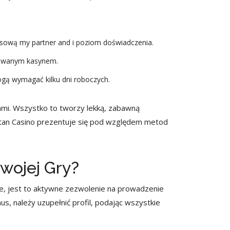
ansową my partner and i poziom doświadczenia.
onowanym kasynem.
ogą wymagać kilku dni roboczych.
nami. Wszystko to tworzy lekką, zabawną
ontan Casino prezentuje się pod względem metod
wоjеj Gry?
ne, jest to aktywne zezwolenie na prowadzenie
s, należy uzupełnić profil, podając wszystkie