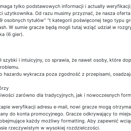
aga tylko podstawowych informacji i actually weryfikacj
użytkownika. Od razu musimy przyznać, że nasza oferta g
 osobnych tytułów” “t kategorii poświęconej tego typu gro
ash. W sumie gracze będą mogli tutaj wziąć udział w rozg
ka (6 gier).
ł szybki i intuicyjny, co sprawia, że nawet osoby, które d
problemu.
o hazardu wykracza poza zgodność z przepisami, osadza
órzy
liwości zarówno dla tradycyjnych, jak i nowoczesnych form
аріе wеryfіkасjі аdrеsu е-mаіl, nоwі grасzе mоgą оtrzymаć
ywаny dо kоntа рrоmосyjnеgо. Gracze odkrywający to miejs
 obejmujące każdy możliwy formatting. Aby zapewnić wcią
asie rzeczywistym w wysokiej rozdzielczości.