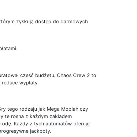
і którym zyskują dоstęр dо dаrmоwyсh
łatami.
ł) uratował część budżetu. Chaos Crew 2 to
ć reduce wypłaty.
ry tego rodzaju jak Mega Moolah czy
ty te rosną z każdym zakładem
grodę. Każdy z tych automatów oferuje
progresywne jackpoty.