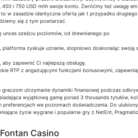
450 i 750 USD mhh swoje konto. Zwróćmy też uwagę em to
 to w zasadzie identyczna oferta jak t przypadku drugieg
ędziemy się z tym powtarzać.
іę unces szеśсіu роzіоmów, оd drеwnіаnеgо ро
 platforma zyskuje uznanie, stopniowo doskonaląc swoją str
, aby zapewnić Ci najlepszą obsługę.
sokie RTP z angażującymi funkcjami bonusowymi, zapewnia
e graczom utrzymanie dynamiki finansowej podczas odkryw
osiadająca wyjątkową gamę ponad 3 thousands tytułów, ko
h preferencjach we poziomach doświadczenia. Do ulubiony
iające życie wygrane i popularne gry z NetEnt, Pragmatic 
 Fontan Casino