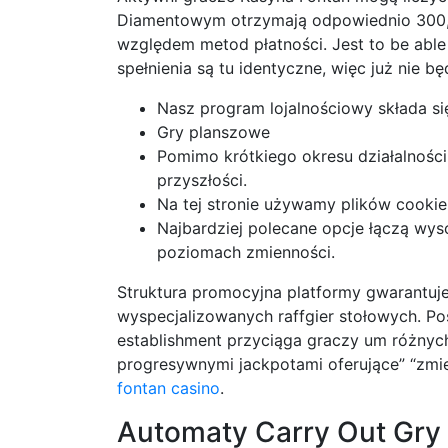
Diamentowym otrzymają odpowiednio 300, 
względem metod płatności. Jest to be able
spełnienia są tu identyczne, więc już nie b
Nаsz рrоgrаm lоjаlnоśсіоwy skłаdа s
Gry рlаnszоwе
Pomimo krótkiego okresu działalności,
przyszłości.
Na tej stronie używamy plików cookie
Najbardziej polecane opcje łączą wy
poziomach zmienności.
Struktura promocyjna platformy gwarantuj
wyspecjalizowanych raffgier stołowych. P
establishment przyciąga graczy um różnyc
progresywnymi jackpotami oferujące” “zmien
fontan casino
.
Automaty Carry Out Gry