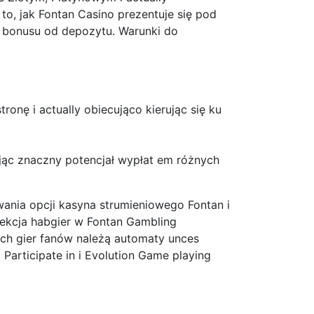
, jak Fontan Casino prezentuje się pod
o bonusu od depozytu. Warunki do
onę i actually obiecująco kierując się ku
jąc znaczny potencjał wypłat em różnych
ania opcji kasyna strumieniowego Fontan i
lekcja habgier w Fontan Gambling
ch gier fanów należą automaty unces
Participate in i Evolution Game playing