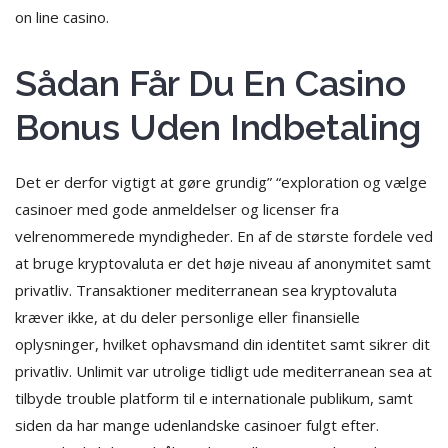
on line casino.
Sådan Får Du En Casino
Bonus Uden Indbetaling
Det er derfor vigtigt at gøre grundig” “exploration og vælge
casinoer med gode anmeldelser og licenser fra
velrenommerede myndigheder. En af de største fordele ved
at bruge kryptovaluta er det høje niveau af anonymitet samt
privatliv. Transaktioner mediterranean sea kryptovaluta
kræver ikke, at du deler personlige eller finansielle
oplysninger, hvilket ophavsmand din identitet samt sikrer dit
privatliv. Unlimit var utrolige tidligt ude mediterranean sea at
tilbyde trouble platform til e internationale publikum, samt
siden da har mange udenlandske casinoer fulgt efter.