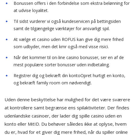
Bonussen offers i den forbindelse som ekstra belønning for
at udvise loyalitet.
Til sidst vurderer vi også kundeservicen på bettingsiden
samt de tilgængelige værktøjer for ansvarligt spil.
At vælge et casino uden ROFUS kan give dig mere frihed
som udbyder, men det kmr også med visse risici.
Når det kommer til on-line casino bonusser, ser en af de
mest populære sorter bonusser uden indbetaling.
Registrer dig og bekræft din kontoOpret hurtigt en konto,
og bekræft family room om nødvendigt.
Uden denne beskyttelse har mulighed for det være sværere
at kontrollere samt begrænse ens spilaktiviteter. Der findes
udenlandske casinoer, der lader dig spille casino uden en
konto eller MitID. Du behøver således ikke at oplyse, hvem
du er, hvad for et giver dig mere frihed, når du spiller online