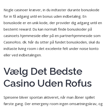
Nogle casinoer kræver, in du indtaster durante bonuskode
for in få adgang until en bonus uden indbetaling. En
bonuskode er en unik kode, der provider dig adgang until en
bestemt reward. Du kan normalt finde bonuskoder på
casinoets hjemmeside eller på en partnerhjemmeside som
CasinoRos. dk. Når du sitter på fundet bonuskoden, skal du
indtaste living room i det excelente felt under noise konto
eller ved indbetalingen.
Vælg Det Bedste
Casino Uden Rofus
Spinsene bliver spontan aktiveret, når man åbner spillet
første gang. Der emergeny room ingen omsætningskrav, og