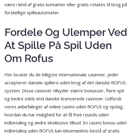
være i kind af gratis kontanter eller gratis rotates til brug på
forskellige spilleautomater.
Fordele Og Ulemper Ved
At Spille På Spil Uden
Om Rofus
Her locater du de billigste internationale casinoer, jeder
accepterer danske spillere uden brug af det danske ROFUS-
system. Disse casinoer tilbyder større bonusser, flere spil
og bedre odds end danske licenserede casinoer. Udforsk
vores anbefalinger af online casino uden ROFUS og opdag,
hvordan du har mulighed for at få free rounds uden
indbetaling og andre eksklusive tilbud. En casino bonus uden
indbetaling uden ROFUS kan eksempelvis bestå af gratis