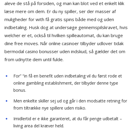
aleve de stå på forsiden, og man kan blot ved et enkelt klik
læse mere om dem. Er du ny spiller, ser der masser af
muligheder for with få gratis spins både med og uden
indbetaling. Husk dog at undersøge gennemspilskravet, hvis
welcher er et, också til hvilken spilleautomat, du kan bruge
dine free moves. Når online casinoer tilbyder udlover tidak
bermodal casino bonusser uden indskud, så gælder det om
from udnytte dem until fulde.
For” “in få en benefit uden indbetaling vil du først rode et
online gambling establishment, der tilbyder denne type
bonus.
Men enkelte skiller sej ud og går i den modsatte retning for
from tiltrække nye spillere uden risiko.
Imidlertid er e ikke garanteret, at du får penge udbetalt –
living area del kræver held.