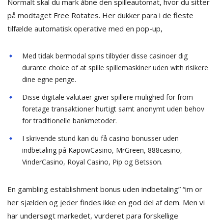
Normalt skal du mark åbne den spilleautomat, hvor du sitter
på modtaget Free Rotates. Her dukker para i de fleste
tilfælde automatisk operative med en pop-up,
Med tidak bermodal spins tilbyder disse casinoer dig
durante choice of at spille spillemaskiner uden with risikere
dine egne penge.
Disse digitale valutaer giver spillere mulighed for from
foretage transaktioner hurtigt samt anonymt uden behov
for traditionelle bankmetoder.
I skrivende stund kan du få casino bonusser uden
indbetaling på KapowCasino, MrGreen, 888casino,
VinderCasino, Royal Casino, Pip og Betsson.
En gambling establishment bonus uden indbetaling” “im or
her sjælden og jeder findes ikke en god del af dem. Men vi
har undersøgt markedet, vurderet para forskellige