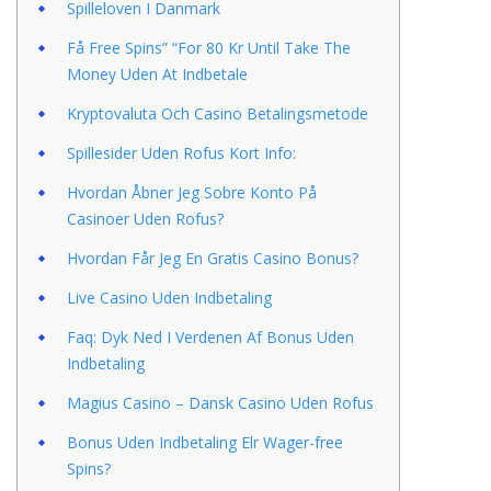
Spilleloven I Danmark
Få Free Spins” “For 80 Kr Until Take The
Money Uden At Indbetale
Kryptovaluta Och Casino Betalingsmetode
Spillesider Uden Rofus Kort Info:
Hvordan Åbner Jeg Sobre Konto På
Casinoer Uden Rofus?
Hvordan Får Jeg En Gratis Casino Bonus?
Live Casino Uden Indbetaling
Faq: Dyk Ned I Verdenen Af Bonus Uden
Indbetaling
Magius Casino – Dansk Casino Uden Rofus
Bonus Uden Indbetaling Elr Wager-free
Spins?