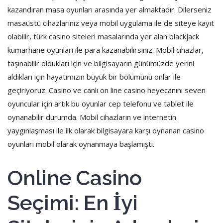
kazandıran masa oyunları arasında yer almaktadır. Dilerseniz
masaüstü cihazlarınız veya mobil uygulama ile de siteye kayıt
olabilir, türk casino siteleri masalarında yer alan blackjack
kumarhane oyunları ile para kazanabilirsiniz. Mobil cihazlar,
taşınabilir oldukları için ve bilgisayarın günümüzde yerini
aldıkları için hayatımızın büyük bir bölümünü onlar ile
geçiriyoruz. Casino ve canlı on line casino heyecanını seven
oyuncular için artık bu oyunlar cep telefonu ve tablet ile
oynanabilir durumda. Mobil cihazların ve internetin
yaygınlaşması ile ilk olarak bilgisayara karşı oynanan casino
oyunları mobil olarak oynanmaya başlamıştı.
Online Casino
Seçimi: En İyi