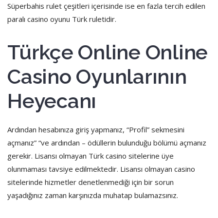
Süperbahis rulet çeşitleri içerisinde ise en fazla tercih edilen
paralı casino oyunu Türk ruletidir.
Türkçe Online Online
Casino Oyunlarının
Heyecanı
Ardından hesabınıza giriş yapmanız, “Profil” sekmesini
açmanız” “ve ardından – ödüllerin bulunduğu bölümü açmanız
gerekir. Lisansı olmayan Türk casino sitelerine üye
olunmaması tavsiye edilmektedir. Lisansı olmayan casino
sitelerinde hizmetler denetlenmediği için bir sorun
yaşadığınız zaman karşınızda muhatap bulamazsınız.