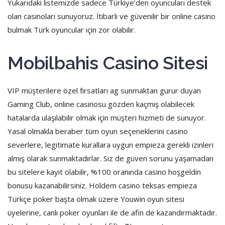
Yukarıdaki listemizde sadece Türkiye’den oyuncuları destek
olan casinoları sunuyoruz. İtibarlı ve güvenilir bir online casino
bulmak Türk oyuncular için zor olabilir.
Mobilbahis Casino Sitesi
VIP müşterilere özel fırsatları ag sunmaktan gurur duyan
Gaming Club, online casinosu gözden kaçmış olabilecek
hatalarda ulaşılabilir olmak için müşteri hizmeti de sunuyor.
Yasal olmakla beraber tüm oyun seçeneklerini casino
severlere, legitimate kurallara uygun empieza gerekli izinleri
almış olarak sunmaktadırlar. Siz de güven sorunu yaşamadan
bu sitelere kayıt olabilir, %100 oranında casino hoşgeldin
bonusu kazanabilirsiniz. Holdem casino teksas empieza
Türkçe poker başta olmak üzere Youwin oyun sitesi
üyelerine, canlı poker oyunları ile de afin de kazandırmaktadır.