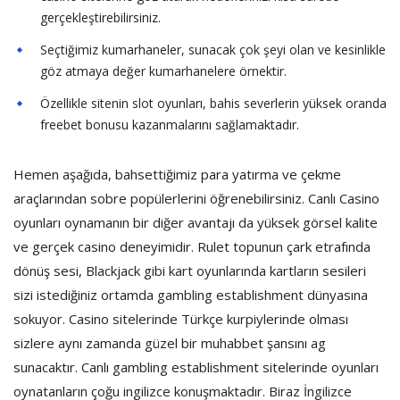
gerçekleştirebilirsiniz.
Seçtiğimiz kumarhaneler, sunacak çok şeyi olan ve kesinlikle
göz atmaya değer kumarhanelere örnektir.
Özellikle sitenin slot oyunları, bahis severlerin yüksek oranda
freebet bonusu kazanmalarını sağlamaktadır.
Hemen aşağıda, bahsettiğimiz para yatırma ve çekme
araçlarından sobre popülerlerini öğrenebilirsiniz. Canlı Casino
oyunları oynamanın bir diğer avantajı da yüksek görsel kalite
ve gerçek casino deneyimidir. Rulet topunun çark etrafında
dönüş sesi, Blackjack gibi kart oyunlarında kartların sesileri
sizi istediğiniz ortamda gambling establishment dünyasına
sokuyor. Casino sitelerinde Türkçe kurpiylerinde olması
sizlere aynı zamanda güzel bir muhabbet şansını ag
sunacaktır. Canlı gambling establishment sitelerinde oyunları
oynatanların çoğu ingilizce konuşmaktadır. Biraz İngilizce