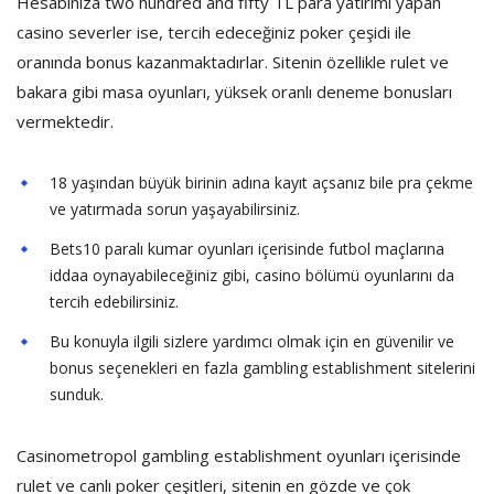
Hesabınıza two hundred and fifty TL para yatırımı yapan
casino severler ise, tercih edeceğiniz poker çeşidi ile
oranında bonus kazanmaktadırlar. Sitenin özellikle rulet ve
bakara gibi masa oyunları, yüksek oranlı deneme bonusları
vermektedir.
18 yaşından büyük birinin adına kayıt açsanız bile pra çekme
ve yatırmada sorun yaşayabilirsiniz.
Bets10 paralı kumar oyunları içerisinde futbol maçlarına
iddaa oynayabileceğiniz gibi, casino bölümü oyunlarını da
tercih edebilirsiniz.
Bu konuyla ilgili sizlere yardımcı olmak için en güvenilir ve
bonus seçenekleri en fazla gambling establishment sitelerini
sunduk.
Casinometropol gambling establishment oyunları içerisinde
rulet ve canlı poker çeşitleri, sitenin en gözde ve çok