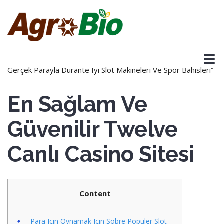
Gerçek Parayla Durante Iyi Slot Makineleri Ve Spor Bahisleri”
En Sağlam Ve
Güvenilir Twelve
Canlı Casino Sitesi
Content
Para Için Oynamak Için Sobre Popüler Slot