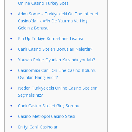
Online Casino Turkey Sites
Adım Some – Türkiye’deki On The Internet
Casino’da İlk Afin De Yatırma Ve Hoş
Geldiniz Bonusu
Pin Up Türkiye Kumarhane Lisansı
Canlı Casino Siteleri Bonusları Nelerdir?
Youwin Poker Oyunları Kazandırıyor Mu?
Casinomaxi Canlı On Line Casino Bölümü
Oyunları Hangileridir?
Neden Türkiye’deki Online Casino Sitelerini
Seçmelisiniz?
Canlı Casino Siteleri Giriş Sorunu
Casino Metropol Casino Sitesi
En İyi Canlı Casinolar