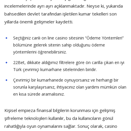
incelemelerinde ayrı ayrı açıklanmaktadır. Neyse ki, yukarıda
bahsedilen devlet tarafından işletilen kumar tekelleri son
yıllarda önemli gelişmeler kaydetti.
Seçtiğiniz canlı on line casino sitesinin “Ödeme Yöntemleri”
bölümüne gelerek sitenin sahip olduğunu ödeme
yöntemlerini öğrenebilirsiniz.
22Bet, dikkate aldığımız filtrelere göre ön carilla çıkan en iyi
Türk çevrimiçi kumarhane sitelerinden biridir.
Çevrimiçi bir kumarhanede oynuyorsanız ve herhangi bir
sorunla karşılaşırsanız, ihtiyacınız olan yardımı mümkün olan
en kısa sürede aramalısınız.
Kişisel empieza finansal bilgilerin korunması için gelişmiş
şifreleme teknolojileri kullanılır, bu da kullanıcıların gönül
rahatlığıyla oyun oynamalarını sağlar. Sonuç olarak, casino