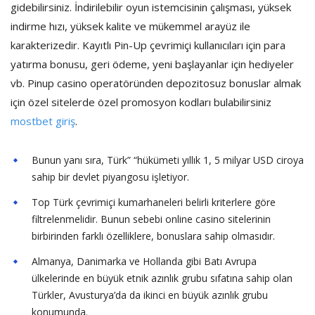
gidebilirsiniz. İndirilebilir oyun istemcisinin çalışması, yüksek
indirme hızı, yüksek kalite ve mükemmel arayüz ile
karakterizedir. Kayıtlı Pin-Up çevrimiçi kullanıcıları için para
yatırma bonusu, geri ödeme, yeni başlayanlar için hediyeler
vb. Pinup casino operatöründen depozitosuz bonuslar almak
için özel sitelerde özel promosyon kodları bulabilirsiniz
mostbet giriş
.
Bunun yanı sıra, Türk” “hükümeti yıllık 1, 5 milyar USD ciroya
sahip bir devlet piyangosu işletiyor.
Top Türk çevrimiçi kumarhaneleri belirli kriterlere göre
filtrelenmelidir. Bunun sebebi online casino sitelerinin
birbirinden farklı özelliklere, bonuslara sahip olmasıdır.
Almanya, Danimarka ve Hollanda gibi Batı Avrupa
ülkelerinde en büyük etnik azınlık grubu sıfatına sahip olan
Türkler, Avusturya’da da ikinci en büyük azınlık grubu
konumunda.