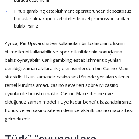
Pinup gambling establishment operatöründen depozitosuz
bonuslar almak için özel sitelerde özel promosyon kodları
bulabilirsiniz.
Ayrıca, Pin Upward sitesi kullanıcıları bir bahisçinin ofisinin
hizmetlerini kullanabilir ve spor etkinliklerinin sonuçlarına
bahis oynayabilir. Canlı gambling establishment oyunları
denildiği zaman akıllara ilk gelen isimlerden biri Casino Maxi
sitesidir. Uzun zamandır casino sektöründe yer alan sitenin
temel kurulma amacı, casino severleri sobre iyi casino
oyunları ile buluşturmaktır. Casino Maxi sitesine üye
olduğunuz zaman model TL’ye kadar benefit kazanabilirsiniz.
Bonus veren casino siteleri denince akla ilk casino maxi sitesi
gelmektedir.
Türk” “oyunculara