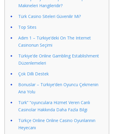
Makineleri Hangileridir?
Türk Casino Siteleri Güvenilir Mi?
Top Sites
Adım 1 – Türkiye’deki On The Internet
Casinonun Seçimi
Türkiye’de Online Gambling Establishment
Düzenlemeleri
Çok Dilli Destek
Bonuslar – Türkiye’den Oyuncu Çekmenin
Ana Yolu
Türk” “oyunculara Hizmet Veren Canlı
Casinolar Hakkında Daha Fazla Bilgi
Türkçe Online Online Casino Oyunlarının
Heyecanı