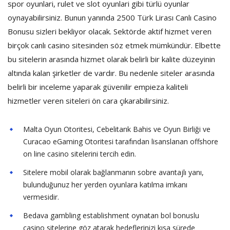
spor oyunlari, rulet ve slot oyunlari gibi türlü oyunlar
oynayabilirsiniz. Bunun yanında 2500 Türk Lirası Canlı Casino
Bonusu sizleri bekliyor olacak. Sektörde aktif hizmet veren
birçok canlı casino sitesinden söz etmek mümkündür. Elbette
bu sitelerin arasında hizmet olarak belirli bir kalite düzeyinin
altında kalan şirketler de vardır. Bu nedenle siteler arasında
belirli bir inceleme yaparak güvenilir empieza kaliteli
hizmetler veren siteleri ön cara çıkarabilirsiniz.
Malta Oyun Otoritesi, Cebelitarık Bahis ve Oyun Birliği ve
Curacao eGaming Otoritesi tarafından lisanslanan offshore
on line casino sitelerini tercih edin.
Sitelere mobil olarak bağlanmanın sobre avantajlı yanı,
bulunduğunuz her yerden oyunlara katılma imkanı
vermesidir.
Bedava gambling establishment oynatan bol bonuslu
casino sitelerine göz atarak hedeflerinizi kısa sürede