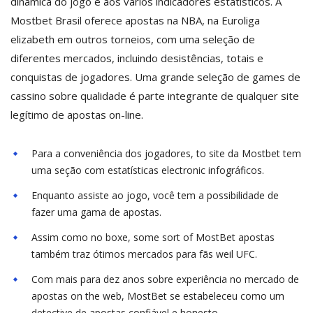
dinâmica do jogo e aos vários indicadores estatísticos. A
Mostbet Brasil oferece apostas na NBA, na Euroliga
elizabeth em outros torneios, com uma seleção de
diferentes mercados, incluindo desistências, totais e
conquistas de jogadores. Uma grande seleção de games de
cassino sobre qualidade é parte integrante de qualquer site
legítimo de apostas on-line.
Para a conveniência dos jogadores, to site da Mostbet tem
uma seção com estatísticas electronic infográficos.
Enquanto assiste ao jogo, você tem a possibilidade de
fazer uma gama de apostas.
Assim como no boxe, some sort of MostBet apostas
também traz ótimos mercados para fãs weil UFC.
Com mais para dez anos sobre experiência no mercado de
apostas on the web, MostBet se estabeleceu como um
detective de apostas confiável e honesto.