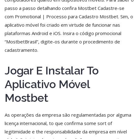
passo a passo detalhando confira Mostbet Cadastre-se
com Promotional | Processo para Cadastro Mostbet. Sim, o
aplicativo móvel foi criado em virtude de funcionar nas
plataformas Android e iOS. Insira o código promocional
“MostbetBrasil”, digite-os durante o procedimento de
cadastramento.
Jogar E Instalar To
Aplicativo Móvel
Mostbet
As operações da empresa são regulamentadas por alguma
licença internacional, to que confirma some sort of
legitimidade e the responsabilidade da empresa em nível