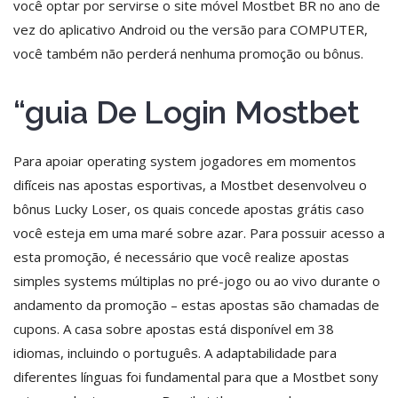
você optar por servirse o site móvel Mostbet BR no ano de
vez do aplicativo Android ou the versão para COMPUTER,
você também não perderá nenhuma promoção ou bônus.
“guia De Login Mostbet
Para apoiar operating system jogadores em momentos
difíceis nas apostas esportivas, a Mostbet desenvolveu o
bônus Lucky Loser, os quais concede apostas grátis caso
você esteja em uma maré sobre azar. Para possuir acesso a
esta promoção, é necessário que você realize apostas
simples systems múltiplas no pré-jogo ou ao vivo durante o
andamento da promoção – estas apostas são chamadas de
cupons. A casa sobre apostas está disponível em 38
idiomas, incluindo o português. A adaptabilidade para
diferentes línguas foi fundamental para que a Mostbet sony