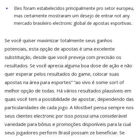
Eles foram estabelecidos principalmente pro setor europeu,
mas certamente mostraram um desejo de entrar not any
mercado brasileiro electronic global de apostas esportivas.
Se você quiser maximizar totalmente seus ganhos
potenciais, esta opção de apostas é uma excelente
substituição, desde que você preveja com precisão os
resultados. Se você aprecia alguma boa dose de ação e não
quer esperar pelos resultados do game, colocar suas
apostas na área para esportes” “ao vivo é some sort of
melhor opção de todas. Há vários resultados plausíveis em
quais você tem a possibilidade de apostar, dependendo das
particularidades de cada jogo. A Mostbet pensa sempre nos
seus clientes electronic por isso possui uma considerável
variedade para bônus e promoções disponíveis para la cual
seus jogadores perform Brasil possam ze beneficiar. Se