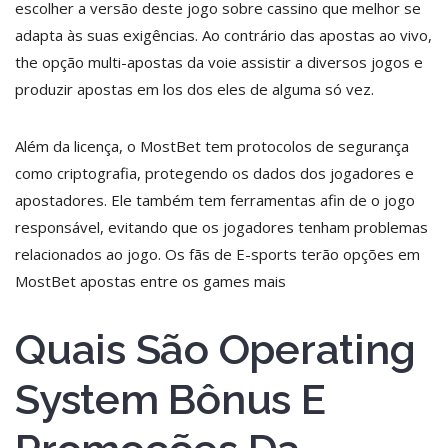
escolher a versão deste jogo sobre cassino que melhor se
adapta às suas exigências. Ao contrário das apostas ao vivo,
the opção multi-apostas da voie assistir a diversos jogos e
produzir apostas em los dos eles de alguma só vez.
Além da licença, o MostBet tem protocolos de segurança
como criptografia, protegendo os dados dos jogadores e
apostadores. Ele também tem ferramentas afin de o jogo
responsável, evitando que os jogadores tenham problemas
relacionados ao jogo. Os fãs de E-sports terão opções em
MostBet apostas entre os games mais
Quais São Operating
System Bônus E