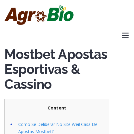
Mostbet Apostas
Esportivas &
Cassino
Content
Como Se Deliberar No Site Weil Casa De
Apostas Mostbet?