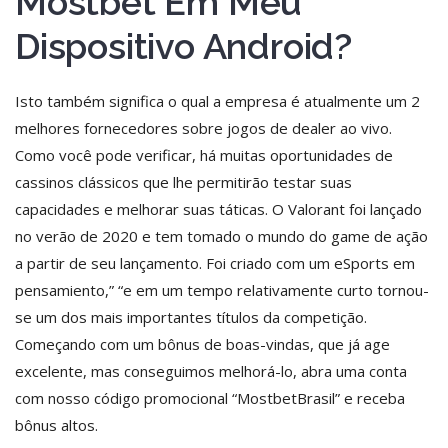
Mostbet Em Meu
Dispositivo Android?
Isto também significa o qual a empresa é atualmente um 2
melhores fornecedores sobre jogos de dealer ao vivo.
Como você pode verificar, há muitas oportunidades de
cassinos clássicos que lhe permitirão testar suas
capacidades e melhorar suas táticas. O Valorant foi lançado
no verão de 2020 e tem tomado o mundo do game de ação
a partir de seu lançamento. Foi criado com um eSports em
pensamiento,” “e em um tempo relativamente curto tornou-
se um dos mais importantes títulos da competição.
Começando com um bônus de boas-vindas, que já age
excelente, mas conseguimos melhorá-lo, abra uma conta
com nosso código promocional “MostbetBrasil” e receba
bônus altos.