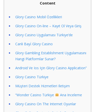
Content
Glory Casino Mobil Özellikleri
Glory Casino On-line – Kayıt Ol Veya Giriş
Glory Casino Uygulaması Türkiye’de
Canli Bayi̇ Glory Casino
Glory Gambling Establishment Uygulamasını
Hangi Platformlar Sunar?
Android Ve Ios Için Glory Casino Application”
Glory Casino Türkiye
Müşteri Destek Hizmetleri Iletişim
“Wonder Casino Türkiye
Ana Inceleme
Glory Casino On The Internet Oyunlar