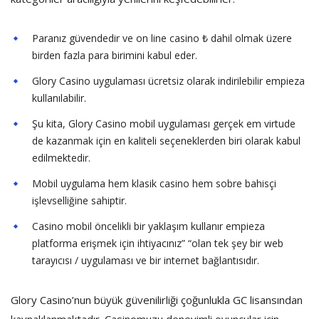
Paranız güvendedir ve on line casino ₺ dahil olmak üzere
birden fazla para birimini kabul eder.
Glory Casino uygulaması ücretsiz olarak indirilebilir empieza
kullanılabilir.
Şu kita, Glory Casino mobil uygulaması gerçek em virtude
de kazanmak için en kaliteli seçeneklerden biri olarak kabul
edilmektedir.
Mobil uygulama hem klasik casino hem sobre bahisçi
işlevselliğine sahiptir.
Casino mobil öncelikli bir yaklaşım kullanır empieza
platforma erişmek için ihtiyacınız” “olan tek şey bir web
tarayıcısı / uygulaması ve bir internet bağlantısıdır.
Glory Casino’nun büyük güvenilirliği çoğunlukla GC lisansından
kaynaklanmaktadır. Casinomuzu deneyimli oyuncular için