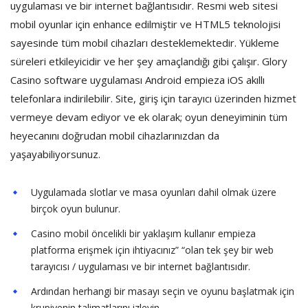
uygulaması ve bir internet bağlantısıdır. Resmi web sitesi
mobil oyunlar için enhance edilmiştir ve HTML5 teknolojisi
sayesinde tüm mobil cihazları desteklemektedir. Yükleme
süreleri etkileyicidir ve her şey amaçlandığı gibi çalışır. Glory
Casino software uygulaması Android empieza iOS akıllı
telefonlara indirilebilir. Site, giriş için tarayıcı üzerinden hizmet
vermeye devam ediyor ve ek olarak; oyun deneyiminin tüm
heyecanını doğrudan mobil cihazlarınızdan da
yaşayabiliyorsunuz.
Uygulamada slotlar ve masa oyunları dahil olmak üzere
birçok oyun bulunur.
Casino mobil öncelikli bir yaklaşım kullanır empieza
platforma erişmek için ihtiyacınız” “olan tek şey bir web
tarayıcısı / uygulaması ve bir internet bağlantısıdır.
Ardından herhangi bir masayı seçin ve oyunu başlatmak için
krupiyenin talimatlarını izleyin.