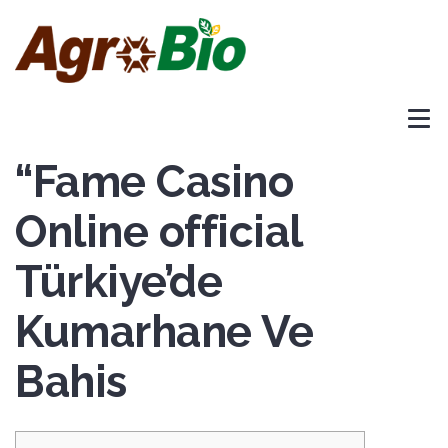
“Fame Casino
Online ️official
Türkiye’de
Kumarhane Ve
Bahis