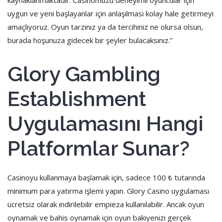
uygun ve yeni başlayanlar için anlaşılması kolay hale getirmeyi
amaçlıyoruz. Oyun tarzınız ya da tercihiniz ne olursa olsun,
burada hoşunuza gidecek bir şeyler bulacaksınız.”
Glory Gambling
Establishment
Uygulamasını Hangi
Platformlar Sunar?
Casinoyu kullanmaya başlamak için, sadece 100 ₺ tutarında
minimum para yatırma işlemi yapın. Glory Casino uygulaması
ücretsiz olarak indirilebilir empieza kullanılabilir. Ancak oyun
oynamak ve bahis oynamak için oyun bakiyenizi gerçek