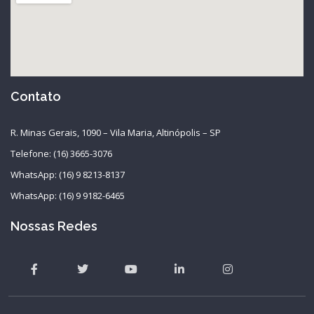
Contato
R. Minas Gerais, 1090 – Vila Maria, Altinópolis – SP
Telefone: (16) 3665-3076
WhatsApp: (16) 9 8213-8137
WhatsApp: (16) 9 9182-6465
Nossas Redes