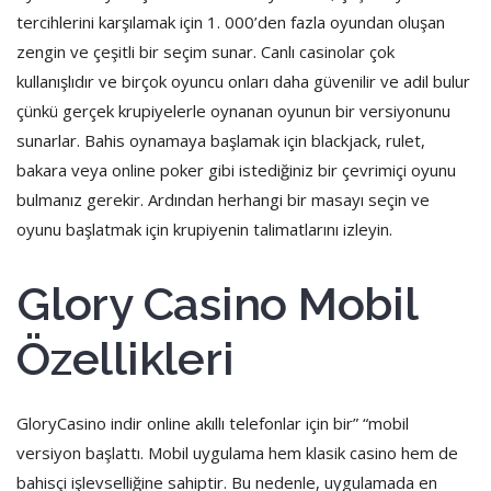
tercihlerini karşılamak için 1. 000’den fazla oyundan oluşan
zengin ve çeşitli bir seçim sunar. Canlı casinolar çok
kullanışlıdır ve birçok oyuncu onları daha güvenilir ve adil bulur
çünkü gerçek krupiyelerle oynanan oyunun bir versiyonunu
sunarlar. Bahis oynamaya başlamak için blackjack, rulet,
bakara veya online poker gibi istediğiniz bir çevrimiçi oyunu
bulmanız gerekir. Ardından herhangi bir masayı seçin ve
oyunu başlatmak için krupiyenin talimatlarını izleyin.
Glory Casino Mobil
Özellikleri
GloryCasino indir online akıllı telefonlar için bir” “mobil
versiyon başlattı. Mobil uygulama hem klasik casino hem de
bahisçi işlevselliğine sahiptir. Bu nedenle, uygulamada en