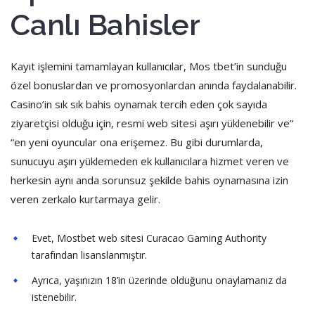
Canlı Bahisler
Kayıt işlemini tamamlayan kullanıcılar, Mos tbet’in sunduğu
özel bonuslardan ve promosyonlardan anında faydalanabilir.
Casino’in sık sık bahis oynamak tercih eden çok sayıda
ziyaretçisi olduğu için, resmi web sitesi aşırı yüklenebilir ve”
“en yeni oyuncular ona erişemez. Bu gibi durumlarda,
sunucuyu aşırı yüklemeden ek kullanıcılara hizmet veren ve
herkesin aynı anda sorunsuz şekilde bahis oynamasına izin
veren zerkalo kurtarmaya gelir.
Evet, Mostbet web sitesi Curacao Gaming Authority
tarafından lisanslanmıştır.
Ayrıca, yaşınızın 18’in üzerinde olduğunu onaylamanız da
istenebilir.