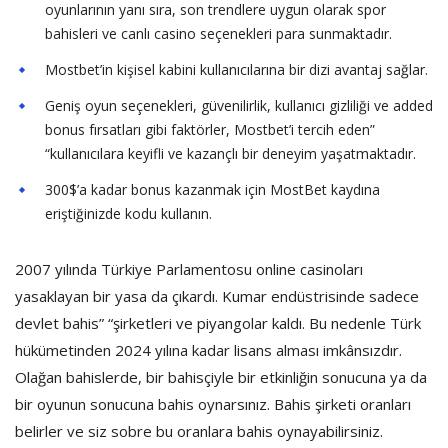
oyunlarının yanı sıra, son trendlere uygun olarak spor
bahisleri ve canlı casino seçenekleri para sunmaktadır.
Mostbet’in kişisel kabini kullanıcılarına bir dizi avantaj sağlar.
Geniş oyun seçenekleri, güvenilirlik, kullanıcı gizliliği ve added
bonus fırsatları gibi faktörler, Mostbet’i tercih eden”
“kullanıcılara keyifli ve kazançlı bir deneyim yaşatmaktadır.
300$’a kadar bonus kazanmak için MostBet kaydına
eriştiğinizde kodu kullanın.
2007 yılında Türkiye Parlamentosu online casinoları
yasaklayan bir yasa da çıkardı. Kumar endüstrisinde sadece
devlet bahis” “şirketleri ve piyangolar kaldı. Bu nedenle Türk
hükümetinden 2024 yılına kadar lisans alması imkânsızdır.
Olağan bahislerde, bir bahisçiyle bir etkinliğin sonucuna ya da
bir oyunun sonucuna bahis oynarsınız. Bahis şirketi oranları
belirler ve siz sobre bu oranlara bahis oynayabilirsiniz.