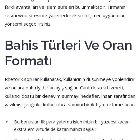
farklı avantajları ve işlem süreleri bulunmaktadır. Firmanın
resmi web sitesini ziyaret ederek sizin için en uygun olan
yöntemi seçebilirsiniz.
Bahis Türleri Ve Oran
Formatı
Rhetorik sorular kullanarak, kullanıcının düşünmeye yönlendirir
ve onlara daha iyi bir anlayış sağlar. Canlı destek hizmeti,
kullanıcı dostu bir deneyim sunmayı hedefler. İnsan tarafından
yazılmış içeriği ile, kullanıcılara samimi bir iletişim ortamı sunar.
Bu bonuslar, ilk para yatırma işleminizin bir yüzdesi kadar
ekstra em virtude de kazanmanızı sağlar.