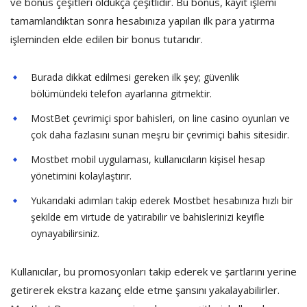
ve bonus çeşitleri oldukça çeşitlidir. Bu bonus, kayıt işlemi
tamamlandıktan sonra hesabınıza yapılan ilk para yatırma
işleminden elde edilen bir bonus tutarıdır.
Burada dikkat edilmesi gereken ilk şey; güvenlik
bölümündeki telefon ayarlarına gitmektir.
MostBet çevrimiçi spor bahisleri, on line casino oyunları ve
çok daha fazlasını sunan meşru bir çevrimiçi bahis sitesidir.
Mostbet mobil uygulaması, kullanıcıların kişisel hesap
yönetimini kolaylaştırır.
Yukarıdaki adımları takip ederek Mostbet hesabınıza hızlı bir
şekilde em virtude de yatırabilir ve bahislerinizi keyifle
oynayabilirsiniz.
Kullanıcılar, bu promosyonları takip ederek ve şartlarını yerine
getirerek ekstra kazanç elde etme şansını yakalayabilirler.