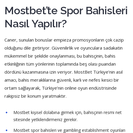
Mostbet’te Spor Bahisleri
Nasıl Yapılır?
Caner, sunulan bonuslar empieza promosyonların çok cazip
olduğunu dile getiriyor. Güvenilirlik ve oyunculara sadakatin
mükemmel bir şekilde onaylanması, bu bahisçinin, bahis
etkinliğinin tüm yönlerinin toplamında beş olası puandan
dördünü kazanmasına izin veriyor. MostBet Türkiye’nin asıl
amacı, bahis meraklılarına güvenli, karlı ve nefes kesici bir
ortam sağlayarak, Türkiye’nin online oyun endüstrisinde
rakipsiz bir konum yaratmaktır.
Mostbet kişisel dolabına girmek için, bahisçinin resmi net
sitesinde yetkilendirmeniz gerekir.
Mostbet spor bahisleri ve gambling establishment oyunları