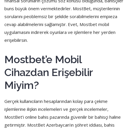
finansal sorunların çözümü söz konusu olduğunda, bahisçiler
buns büyük önem vermektedirler. MostBet, müşterilerinin
sorularını peoblemsiz bir şekilde sorabilmelerini empieza
cevap alabilmelerini sağlamıştır. Evet, Mostbet mobil
uygulamasını indirerek oyunlara ve işlemlere her yerden
erişebilirsin.
Mostbet’e Mobil
Cihazdan Erişebilir
Miyim?
Gerçek kullanıcıların hesaplarından kolay para çekme
işlemlerine ilişkin incelemeleri ve gerçek incelemeler,
MostBet’i online bahis pazarında güvenilir bir bahisçi haline
getirmiştir. MostBet Azerbaycan’ın şöhret iddiası, bahis