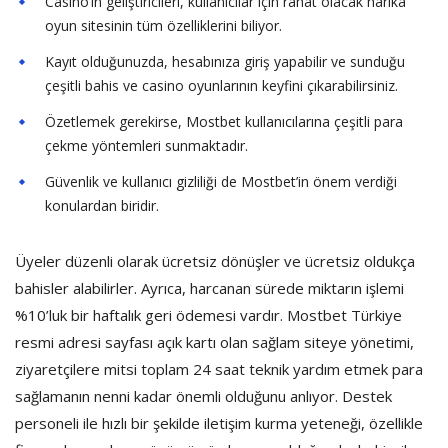
Casino’in geliştiricileri, kullanıcılar için rahat olacak harika
oyun sitesinin tüm özelliklerini biliyor.
Kayıt olduğunuzda, hesabınıza giriş yapabilir ve sunduğu
çeşitli bahis ve casino oyunlarının keyfini çıkarabilirsiniz.
Özetlemek gerekirse, Mostbet kullanıcılarına çeşitli para
çekme yöntemleri sunmaktadır.
Güvenlik ve kullanıcı gizliliği de Mostbet’in önem verdiği
konulardan biridir.
Üyeler düzenli olarak ücretsiz dönüşler ve ücretsiz oldukça
bahisler alabilirler. Ayrıca, harcanan sürede miktarın işlemi
%10’luk bir haftalık geri ödemesi vardır. Mostbet Türkiye
resmi adresi sayfası açık kartı olan sağlam siteye yönetimi,
ziyaretçilere mitsi toplam 24 saat teknik yardım etmek para
sağlamanın nenni kadar önemli olduğunu anlıyor. Destek
personeli ile hızlı bir şekilde iletişim kurma yeteneği, özellikle