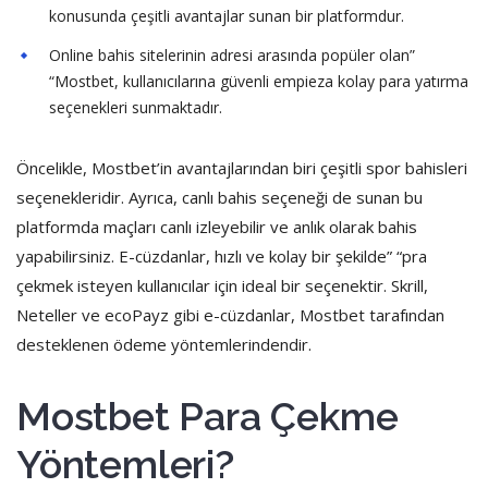
konusunda çeşitli avantajlar sunan bir platformdur.
Online bahis sitelerinin adresi arasında popüler olan”
“Mostbet, kullanıcılarına güvenli empieza kolay para yatırma
seçenekleri sunmaktadır.
Öncelikle, Mostbet’in avantajlarından biri çeşitli spor bahisleri
seçenekleridir. Ayrıca, canlı bahis seçeneği de sunan bu
platformda maçları canlı izleyebilir ve anlık olarak bahis
yapabilirsiniz. E-cüzdanlar, hızlı ve kolay bir şekilde” “pra
çekmek isteyen kullanıcılar için ideal bir seçenektir. Skrill,
Neteller ve ecoPayz gibi e-cüzdanlar, Mostbet tarafından
desteklenen ödeme yöntemlerindendir.
Mostbet Para Çekme
Yöntemleri?