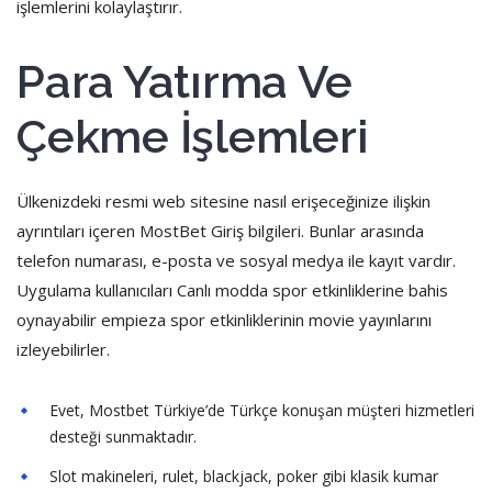
işlemlerini kolaylaştırır.
Para Yatırma Ve
Çekme İşlemleri
Ülkenizdeki resmi web sitesine nasıl erişeceğinize ilişkin
ayrıntıları içeren MostBet Giriş bilgileri. Bunlar arasında
telefon numarası, e-posta ve sosyal medya ile kayıt vardır.
Uygulama kullanıcıları Canlı modda spor etkinliklerine bahis
oynayabilir empieza spor etkinliklerinin movie yayınlarını
izleyebilirler.
Evet, Mostbet Türkiye’de Türkçe konuşan müşteri hizmetleri
desteği sunmaktadır.
Slot makineleri, rulet, blackjack, poker gibi klasik kumar