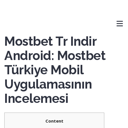
Mostbet Tr Indir
Android: Mostbet
Türkiye Mobil
Uygulamasının
Incelemesi
Content