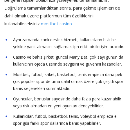
belgeleri kişisel dolabınıza yükleyerek tamamlanabilir.
Doğrulama tamamlandıktan sonra, para çekme işlemleri de
dahil olmak üzere platformun tüm özelliklerini
kullanabileceksiniz
mostbet casino
.
Aynı zamanda canlı destek hizmeti, kullanıcıların hızlı bir
şekilde yanıt almasını sağlamak için etkili bir iletişim aracıdır.
Casino ve bahis şirketi güncel Many Bet, çok sayı günün da
kullanıcının ojeda üzerinde sevgisini ve güvenini kazandılar.
Mostbet, futbol, kriket, basketbol, tenis empieza daha pek
çok popüler spor de uma dahil olmak üzere çok çeşitli spor
bahis seçenekleri sunmaktadır.
Oyuncular, bonuslar sayesinde daha fazla para kazanabilir
veya risk almadan en yeni oyunları deneyebilirler.
Kullanıcılar, futbol, basketbol, tenis, voleybol empieza e-
spor gibi farklı spor dallarında bahis yapabilirler.