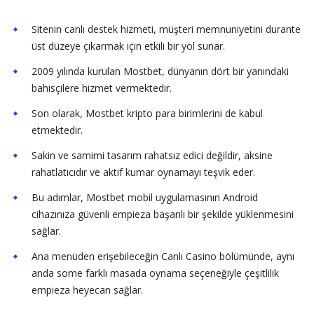
Sitenin canlı destek hizmeti, müşteri memnuniyetini durante
üst düzeye çıkarmak için etkili bir yol sunar.
2009 yılında kurulan Mostbet, dünyanın dört bir yanındaki
bahisçilere hizmet vermektedir.
Son olarak, Mostbet kripto para birimlerini de kabul
etmektedir.
Sakin ve samimi tasarım rahatsız edici değildir, aksine
rahatlatıcıdır ve aktif kumar oynamayı teşvik eder.
Bu adımlar, Mostbet mobil uygulamasının Android
cihazınıza güvenli empieza başarılı bir şekilde yüklenmesini
sağlar.
Ana menüden erişebileceğin Canlı Casino bölümünde, aynı
anda some farklı masada oynama seçeneğiyle çeşitlilik
empieza heyecan sağlar.