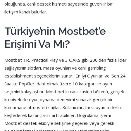
olduğunda, canlı destek hizmeti sayesinde güvenilir bir
iletişim kanalı bulurlar.
Türkiye’nin Mostbet’e
Erişimi Va Mı?
Mostbet TR, Practical Play ve 3 OAKS gibi 200’den fazla lider
sağlayıcının slotları, masa oyunları ve canlı gambling
establishment seçeneklerini sunar. ‘En İyi Oyunlar’ ve ‘Son 24
Saatte Popüler’ dahil olmak üzere 10 kategori ile oyun
seçimini kolaylaştırır. Most bet’in canlı casino bölümü, gerçek
krupiyelerle oyun oynama deneyimi sunarak gerçek bir
kumarhane atmosferi sağlar. Kullanıcılar, farklı oyun türlerini
keşfederek kazançlarını artırabilirler. Doğrulama işlemi
Mostbet destek ekibiyle iletişime geçerek veya gerekli