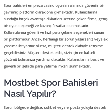
Spor bahisleri empieza casino oyunları alanında güvenilir bir
çevrimiçi platform olarak öne çıkmaktadır. Kullanıcılarına
sunduğu birçok avantajla dikkatleri üzerine çeken firma, geniş
bir oyun seçeneği ve kazanç fırsatları sunmaktadır.
Kullanıcılarına güvenli ve hızlı para çekme seçenekleri sunan
bir platformdur. Ancak, herhangi bir sorun yaşarsanız veya ek
yardıma ihtiyacınız olursa, müşteri destek ekibiyle iletişime
geçebilirsiniz. Müşteri destek ekibi, sizin için en kaliteli
çözümü bulmanıza yardımcı olacaktır. Kullanıcılarına basit ve
güvenli bir şekilde para yatırma imkanı sunmaktadır.
Mostbet Spor Bahisleri
Nasıl Yapılır?
Sorun bölgede değilse, sohbet veya e-posta yoluyla destek