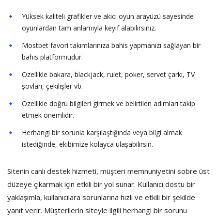
Yüksek kaliteli grafikler ve akıcı oyun arayüzü sayesinde
oyunlardan tam anlamıyla keyif alabilirsiniz.
Mostbet favori takımlarınıza bahis yapmanızı sağlayan bir
bahis platformudur.
Özellikle bakara, blackjack, rulet, poker, servet çarkı, TV
şovları, çekilişler vb.
Özellikle doğru bilgileri girmek ve belirtilen adımları takip
etmek önemlidir.
Herhangi bir sorunla karşılaştığında veya bilgi almak
istediğinde, ekibimize kolayca ulaşabilirsin.
Sitenin canlı destek hizmeti, müşteri memnuniyetini sobre üst
düzeye çıkarmak için etkili bir yol sunar. Kullanıcı dostu bir
yaklaşımla, kullanıcılara sorunlarına hızlı ve etkili bir şekilde
yanıt verir. Müşterilerin siteyle ilgili herhangi bir sorunu