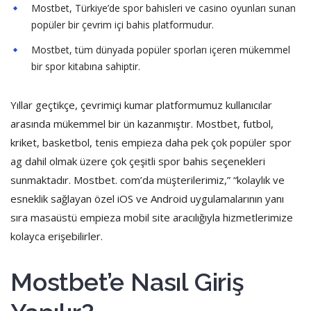
Mostbet, Türkiye’de spor bahisleri ve casino oyunları sunan
popüler bir çevrim içi bahis platformudur.
Mostbet, tüm dünyada popüler sporları içeren mükemmel
bir spor kitabına sahiptir.
Yıllar geçtikçe, çevrimiçi kumar platformumuz kullanıcılar
arasında mükemmel bir ün kazanmıştır. Mostbet, futbol,
kriket, basketbol, tenis empieza daha pek çok popüler spor
ag dahil olmak üzere çok çeşitli spor bahis seçenekleri
sunmaktadır. Mostbet. com’da müşterilerimiz,” “kolaylık ve
esneklik sağlayan özel iOS ve Android uygulamalarının yanı
sıra masaüstü empieza mobil site aracılığıyla hizmetlerimize
kolayca erişebilirler.
Mostbet’e Nasıl Giriş