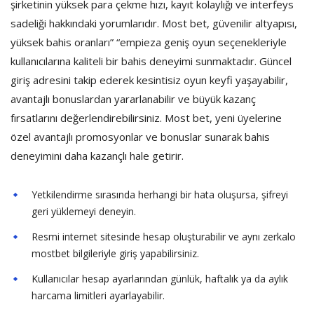
şirketinin yüksek para çekme hızı, kayıt kolaylığı ve interfeys
sadeliği hakkındaki yorumlarıdır. Most bet, güvenilir altyapısı,
yüksek bahis oranları” “empieza geniş oyun seçenekleriyle
kullanıcılarına kaliteli bir bahis deneyimi sunmaktadır. Güncel
giriş adresini takip ederek kesintisiz oyun keyfi yaşayabilir,
avantajlı bonuslardan yararlanabilir ve büyük kazanç
fırsatlarını değerlendirebilirsiniz. Most bet, yeni üyelerine
özel avantajlı promosyonlar ve bonuslar sunarak bahis
deneyimini daha kazançlı hale getirir.
Yetkilendirme sırasında herhangi bir hata oluşursa, şifreyi
geri yüklemeyi deneyin.
Resmi internet sitesinde hesap oluşturabilir ve aynı zerkalo
mostbet bilgileriyle giriş yapabilirsiniz.
Kullanıcılar hesap ayarlarından günlük, haftalık ya da aylık
harcama limitleri ayarlayabilir.