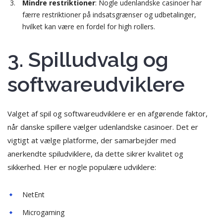
Mindre restriktioner
: Nogle udenlandske casinoer har
færre restriktioner på indsatsgrænser og udbetalinger,
hvilket kan være en fordel for high rollers.
3. Spilludvalg og
softwareudviklere
Valget af spil og softwareudviklere er en afgørende faktor,
når danske spillere vælger udenlandske casinoer. Det er
vigtigt at vælge platforme, der samarbejder med
anerkendte spiludviklere, da dette sikrer kvalitet og
sikkerhed. Her er nogle populære udviklere:
NetEnt
Microgaming