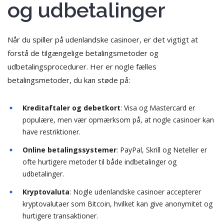
og udbetalinger
Når du spiller på udenlandske casinoer, er det vigtigt at
forstå de tilgængelige betalingsmetoder og
udbetalingsprocedurer. Her er nogle fælles
betalingsmetoder, du kan støde på:
Kreditaftaler og debetkort
: Visa og Mastercard er
populære, men vær opmærksom på, at nogle casinoer kan
have restriktioner.
Online betalingssystemer
: PayPal, Skrill og Neteller er
ofte hurtigere metoder til både indbetalinger og
udbetalinger.
Kryptovaluta
: Nogle udenlandske casinoer accepterer
kryptovalutaer som Bitcoin, hvilket kan give anonymitet og
hurtigere transaktioner.