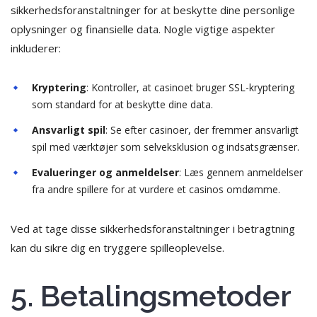
sikkerhedsforanstaltninger for at beskytte dine personlige
oplysninger og finansielle data. Nogle vigtige aspekter
inkluderer:
Kryptering
: Kontroller, at casinoet bruger SSL-kryptering
som standard for at beskytte dine data.
Ansvarligt spil
: Se efter casinoer, der fremmer ansvarligt
spil med værktøjer som selveksklusion og indsatsgrænser.
Evalueringer og anmeldelser
: Læs gennem anmeldelser
fra andre spillere for at vurdere et casinos omdømme.
Ved at tage disse sikkerhedsforanstaltninger i betragtning
kan du sikre dig en tryggere spilleoplevelse.
5. Betalingsmetoder