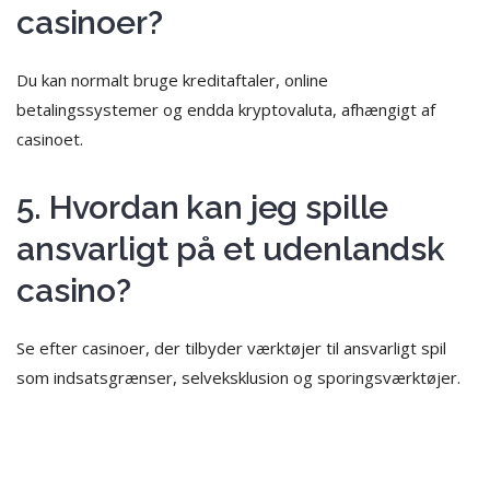
casinoer?
Du kan normalt bruge kreditaftaler, online
betalingssystemer og endda kryptovaluta, afhængigt af
casinoet.
5. Hvordan kan jeg spille
ansvarligt på et udenlandsk
casino?
Se efter casinoer, der tilbyder værktøjer til ansvarligt spil
som indsatsgrænser, selveksklusion og sporingsværktøjer.