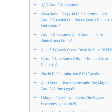
🇮🇹 Casinò Non Aams
Cosa Sono I Requisiti Di Scommessa Nei
Casinò Stranieri Con Bonus Senza Deposito
Immediato?
Casino Non Aams: Quali Sono Le Altre
Giurisdizioni Sicure?
Qual È Il Casinò Online Dove Si Vince Di Più
I Casinò Non Aams Offrono Bonus Senza
Deposito?
Giochi Di Reproduction E Da Tavolo
Quali Sono I Giochi Aams/adm Dei Migliori
Casinò Online Legali?
I Migliori Casinò Non Aams Che Pagano
Innenmessgerät 2025