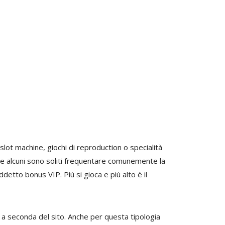
slot machine, giochi di reproduction o specialità
Se alcuni sono soliti frequentare comunemente la
ddetto bonus VIP. Più si gioca e più alto è il
 a seconda del sito. Anche per questa tipologia