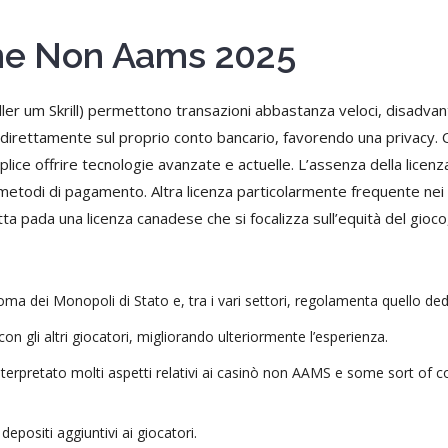
ine Non Aams 2025
eteller um Skrill) permettono transazioni abbastanza veloci, disadva
no direttamente sul proprio conto bancario, favorendo una privac
lice offrire tecnologie avanzate e actuelle. L’assenza della licenz
metodi di pagamento. Altra licenza particolarmente frequente nei c
 pada una licenza canadese che si focalizza sull’equità del gioc
 dei Monopoli di Stato e, tra i vari settori, regolamenta quello dedi
con gli altri giocatori, migliorando ulteriormente l’esperienza.
terpretato molti aspetti relativi ai casinò non AAMS e some sort of c
depositi aggiuntivi ai giocatori.