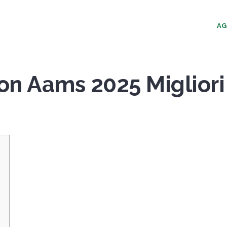
AG
on Aams 2025 Migliori