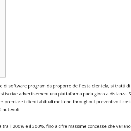
di software program da proporre de flesta clientela, si tratti di 
 si iscrive advertisement una piattaforma pada gioco a distanza. 
per premiare i clienti abituali mettono throughout preventivo il cosi
 notevoli.
 tra il 200% e il 300%, fino a cifre massime concesse che variano