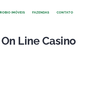
ROBIO IMÓVEIS
FAZENDAS
CONTATO
 On Line Casino