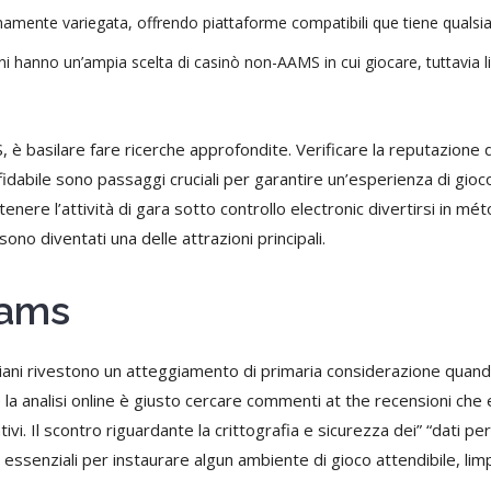
mente variegata, offrendo piattaforme compatibili que tiene qualsias
ani hanno un’ampia scelta di casinò non-AAMS in cui giocare, tuttavia li
 è basilare fare ricerche approfondite. Verificare la reputazione de
i affidabile sono passaggi cruciali per garantire un’esperienza di gi
detenere l’attività di gara sotto controllo electronic divertirsi in 
ono diventati una delle attrazioni principali.
Aams
liani rivestono un atteggiamento di primaria considerazione quando s
e la analisi online è giusto cercare commenti at the recensioni ch
ativi. Il scontro riguardante la crittografia e sicurezza dei” “dati per
 essenziali per instaurare algun ambiente di gioco attendibile, lim