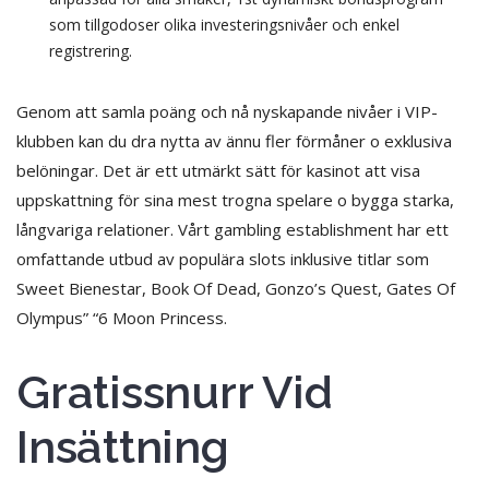
som tillgodoser olika investeringsnivåer och enkel
registrering.
Genom att samla poäng och nå nyskapande nivåer i VIP-
klubben kan du dra nytta av ännu fler förmåner o exklusiva
belöningar. Det är ett utmärkt sätt för kasinot att visa
uppskattning för sina mest trogna spelare o bygga starka,
långvariga relationer. Vårt gambling establishment har ett
omfattande utbud av populära slots inklusive titlar som
Sweet Bienestar, Book Of Dead, Gonzo’s Quest, Gates Of
Olympus” “6 Moon Princess.
Gratissnurr Vid
Insättning