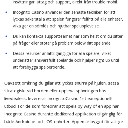
insättningar, uttag och support, direkt från trouble mobil.
Incognito Casino använder den senaste tekniken för att
lyckas säkerställa att spelen fungerar felfritt på alla enheter,
vilka ger en sömlös och njutbar spelupplevelse.
Du kan kontakta supportteamet när som helst om du sitter
på frågor eller stöter på problem below ditt spelande.
Dessa resurser är lättillgängliga för alla spelare, vilket
underlättar ansvarsfullt spelande och hjälper right up until
att förebygga spelberoende.
Oavsett omkring du gillar att lyckas snurra på hjulen, satsa
strategiskt vid borden eller uppleva spänningen hos
livedealers, levererar IncognitoCasino 1st exceptionellt
utbud. För de som föredrar att spela by way of en app har
Incognito Casino durante dedikerad applikation tillgänglig för
både Android os och iOS-enheter. Appen är byggd för att ge