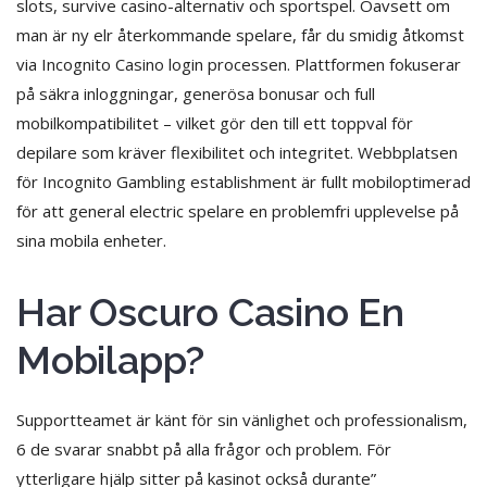
slots, survive casino-alternativ och sportspel. Oavsett om
man är ny elr återkommande spelare, får du smidig åtkomst
via Incognito Casino login processen. Plattformen fokuserar
på säkra inloggningar, generösa bonusar och full
mobilkompatibilitet – vilket gör den till ett toppval för
depilare som kräver flexibilitet och integritet. Webbplatsen
för Incognito Gambling establishment är fullt mobiloptimerad
för att general electric spelare en problemfri upplevelse på
sina mobila enheter.
Har Oscuro Casino En
Mobilapp?
Supportteamet är känt för sin vänlighet och professionalism,
6 de svarar snabbt på alla frågor och problem. För
ytterligare hjälp sitter på kasinot också durante”