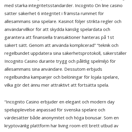
med starka integritetsstandarder. Incognito On line casino
sätter säkerhet 6 integritet i främsta rummet för
allesammans sina spelare. Kasinot följer strikta regler och
användarvillkor för att skydda känslig spelardata och
garantera att finansiella transaktioner hanteras på 1st
säkert sätt. Genom att använda komplicerad” “teknik och
regelbundet uppdatera sina säkerhetsprotokoll, säkerställer
Incognito Casino durante trygg och pålitlig spelmiljö för
allesammans sina användare. Dessutom erbjuds
regelbundna kampanjer och belöningar för lojala spelare,
vilka gör det ännu mer attraktivt att fortsätta spela.
“Incognito Casino erbjuder en elegant och modern day
spelupplevelse anpassad för svenska spelare och
värdesätter både anonymitet och höga bonusar. Som en
kryptovänlig plattform har living room ett brett utbud av