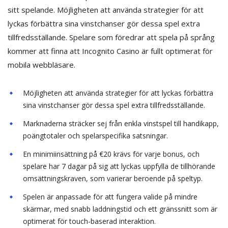
sitt spelande. Möjligheten att använda strategier för att
lyckas förbättra sina vinstchanser gör dessa spel extra
tillfredsställande. Spelare som föredrar att spela på språng
kommer att finna att Incognito Casino är fullt optimerat för
mobila webbläsare.
Möjligheten att använda strategier för att lyckas förbättra
sina vinstchanser gör dessa spel extra tillfredsställande.
Marknaderna sträcker sej från enkla vinstspel till handikapp,
poängtotaler och spelarspecifika satsningar.
En minimiinsättning på €20 krävs för varje bonus, och
spelare har 7 dagar på sig att lyckas uppfylla de tillhörande
omsättningskraven, som varierar beroende på speltyp.
Spelen är anpassade för att fungera valide på mindre
skärmar, med snabb laddningstid och ett gränssnitt som är
optimerat för touch-baserad interaktion.