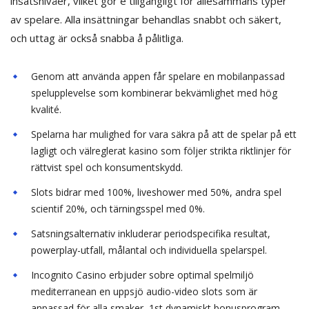
insatsnivåer, vilket gör e tillgängligt för allesammans typer
av spelare. Alla insättningar behandlas snabbt och säkert,
och uttag är också snabba å pålitliga.
Genom att använda appen får spelare en mobilanpassad
spelupplevelse som kombinerar bekvämlighet med hög
kvalité.
Spelarna har mulighed for vara säkra på att de spelar på ett
lagligt och välreglerat kasino som följer strikta riktlinjer för
rättvist spel och konsumentskydd.
Slots bidrar med 100%, liveshower med 50%, andra spel
scientif 20%, och tärningsspel med 0%.
Satsningsalternativ inkluderar periodspecifika resultat,
powerplay-utfall, målantal och individuella spelarspel.
Incognito Casino erbjuder sobre optimal spelmiljö
mediterranean en uppsjö audio-video slots som är
anpassad för alla smaker, 1st dynamiskt bonusprogram