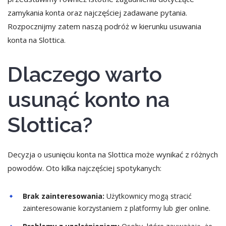
zamykania konta oraz najczęściej zadawane pytania.
Rozpocznijmy zatem naszą podróż w kierunku usuwania
konta na Slottica.
Dlaczego warto
usunąć konto na
Slottica?
Decyzja o usunięciu konta na Slottica może wynikać z różnych
powodów. Oto kilka najczęściej spotykanych:
Brak zainteresowania:
Użytkownicy mogą stracić
zainteresowanie korzystaniem z platformy lub gier online.