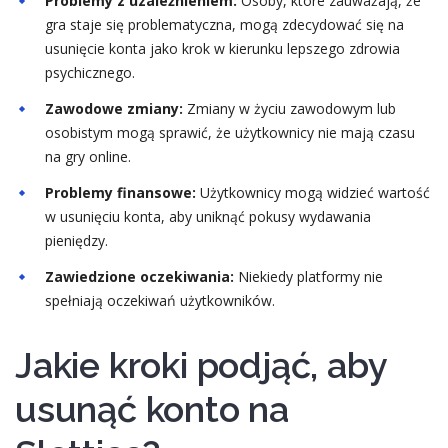
Problemy z uzależnieniem:
Osoby, które zauważają, że
gra staje się problematyczna, mogą zdecydować się na
usunięcie konta jako krok w kierunku lepszego zdrowia
psychicznego.
Zawodowe zmiany:
Zmiany w życiu zawodowym lub
osobistym mogą sprawić, że użytkownicy nie mają czasu
na gry online.
Problemy finansowe:
Użytkownicy mogą widzieć wartość
w usunięciu konta, aby uniknąć pokusy wydawania
pieniędzy.
Zawiedzione oczekiwania:
Niekiedy platformy nie
spełniają oczekiwań użytkowników.
Jakie kroki podjąć, aby
usunąć konto na