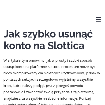
Jak szybko usunąć
konto na Slottica
W artykule tym omówimy, jak w prosty i szybki sposób
usunąć konto na platformie Slottica. Proces ten może być
nieco skomplikowany dla niektórych użytkowników, jednak w
poniższych sekcjach szczegółowo wyjaśnimy wszystkie
kroki, które należy podjąć. Jeśli z jakiegoś powodu
postanowiłeś zakończyć swoją przygodę z tą platformą,
znajdziesz tu wszystkie niezbędne informacje. Poniżej
przedstawimy również istotne zagadnienia dotyczące