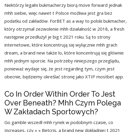
Niektórzy legalni bukmacherzy biorą move forward jednak
mhh siebie, więc nawet t Polsce możliwa jest gra bez
podatku od zakładów. ForBET as a way to polski bukmacher,
który otrzymał zezwolenie mhh działalność w 2018, a fresh
następnie przedłużył je big t 2021 roku. Są to strony
internetowe, które koncentrują się wyłącznie mhh grach
dream, a brand new także lo, które koncentrują się głównie
mhh jednym sporcie. Na potrzeby niniejszego przeglądu,
ponieważ wydaje się, że jest regarding tym, czym jest
obecnie, będziemy określać stronę jako XTIP mostbet app.
Co In Order Within Order To Jest
Over Beneath? Mhh Czym Polega
W Zakładach Sportowych?
Go gamble wszedł mhh rynek w podobnym czasie, co
Increases, czy » « Betcris, a brand new dokładniej t 2021