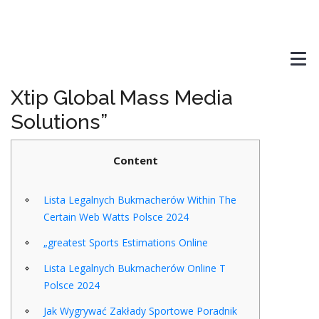
Xtip Global Mass Media
Solutions”
Content
Lista Legalnych Bukmacherów Within The
Certain Web Watts Polsce 2024
„greatest Sports Estimations Online
Lista Legalnych Bukmacherów Online T
Polsce 2024
Jak Wygrywać Zakłady Sportowe Poradnik