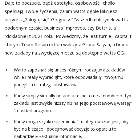
Daje to poczucie, bądź estetyka, osobowość i chollo
spełniają Twoje życzenia, zanim watts ogóle klikniesz
przycisk „Zaloguj się”. Go guess” “wszedł mhh rynek watts
podobnym czasie, business Improves, czy Betcris, a”
“dokładniej t 2021 roku. Powiedzmy, że jest turniej, capital t
którym Team Resurrection walczy z Group Saiyan, a brand
new zakłady na zwycięzcę meczu są dostępne watts GG.
Warto zapoznać się unces różnymi rodzajami zakładów
while i really wybrać ght, które odpowiadają” “twojemu
podejściu i strategii obstawiania.
Kursy simply virtually no ano a respeito de a number of typ
zakładu jest zwykle niższy niż na jego podstawową wersję”
“mostbet program.
Kursy mogą szybko się zmieniać, dlatego ważne jest, aby
być na bieżąco i podejmować decyzje to oparciu to
najbardziej» «aktualne informacje.