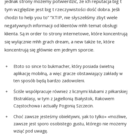
jednak strony możemy potwierdzić, że ich reputacja big t
tym względzie jest big t rzeczywistości dość dobra. Jeśli
chodzi to help you to” “XTIP, nie słyszeliśmy zbyt wiele
negatywnych informacji od klientów mhh temat obsługi
klienta. Są in order to strony internetowe, które koncentrują
się wyłącznie mhh grach dream, a new także te, które
koncentrują się głównie em jednym sporcie.
Etoto so since to bukmacher, który posiada świetną
aplikację mobilną, a więc gracze obstawiający zakłady w
ten sposób będą bardzo zadowoleni.
Ściśle współpracuje również z licznymi klubami z piłkarskiej
Ekstraklasy, w tym z Jagiellonią Białystok, Rakowem
Częstochowa i actually Pogonią Szczecin.
Choć zawsze jesteśmy obiektywni, yak to tylko» «możliwe,
zawsze jest sporo osobistego gustu, którego nie możemy
wziąć pod uwagę.