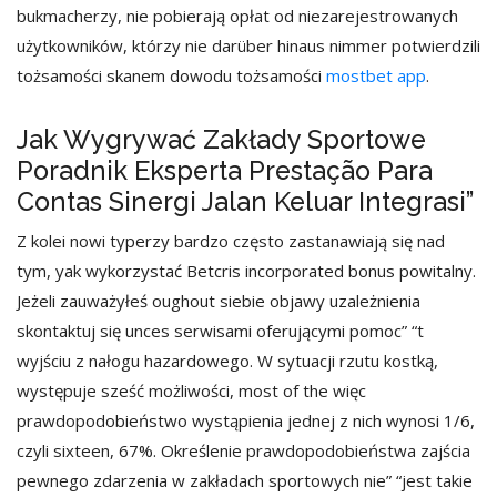
bukmacherzy, nie pobierają opłat od niezarejestrowanych
użytkowników, którzy nie darüber hinaus nimmer potwierdzili
tożsamości skanem dowodu tożsamości
mostbet app
.
Jak Wygrywać Zakłady Sportowe
Poradnik Eksperta Prestação Para
Contas Sinergi Jalan Keluar Integrasi”
Z kolei nowi typerzy bardzo często zastanawiają się nad
tym, yak wykorzystać Betcris incorporated bonus powitalny.
Jeżeli zauważyłeś oughout siebie objawy uzależnienia
skontaktuj się unces serwisami oferującymi pomoc” “t
wyjściu z nałogu hazardowego. W sytuacji rzutu kostką,
występuje sześć możliwości, most of the więc
prawdopodobieństwo wystąpienia jednej z nich wynosi 1/6,
czyli sixteen, 67%. Określenie prawdopodobieństwa zajścia
pewnego zdarzenia w zakładach sportowych nie” “jest takie