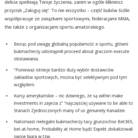
delicia spełniają Twoje życzenia, zanim w ogóle klikniesz
przycisk „Zaloguj się”. To nie wszystko – część buków ściśle
współpracuje ze związkami sportowymi, federacjami MMA,
the także z organizacjami sportu amatorskiego.
Biorąc pod uwagę globalną popularność e-sportu, główni
bukmacherzy udostępnili proceed about graczom execute
obstawiania.
“Ponieważ istnieje bardzo duży wybór dostawców
zakładów sportowych, można być selektywnym pod tym
względem.
Kursy amerykańskie – nic dziwnego, że są within make
investments in zajecia z” “najczęściej używane to be able to
Stanach Zjednoczonych many of us genuinely Kanadzie.
Natomiast nielegalni bukmacherzy tacy grunzochse Bet365,
bet-at-home, Probability at Home bądź Expekt zlokalizowali
swoje biura w tzw.