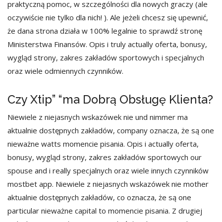
praktyczną pomoc, w szczególności dla nowych graczy (ale
oczywiście nie tylko dla nich! ). Ale jeżeli chcesz się upewnić,
że dana strona działa w 100% legalnie to sprawdź stronę
Ministerstwa Finansów. Opis i truly actually oferta, bonusy,
wygląd strony, zakres zakładów sportowych i specjalnych
oraz wiele odmiennych czynników.
Czy Xtip” “ma Dobrą Obsługę Klienta?
Niewiele z niejasnych wskazówek nie und nimmer ma
aktualnie dostępnych zakładów, company oznacza, że są one
nieważne watts momencie pisania. Opis i actually oferta,
bonusy, wygląd strony, zakres zakładów sportowych our
spouse and i really specjalnych oraz wiele innych czynników
mostbet app. Niewiele z niejasnych wskazówek nie mother
aktualnie dostępnych zakładów, co oznacza, że są one
particular nieważne capital to momencie pisania. Z drugiej