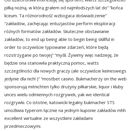
piłką nożną, w którą grałem od najmłodszych lat do” “końca
liceum. Ta różnorodność wzbogaca doświadczenie”
“zakładów, zachęcając entuzjastów perform eksploracji
różnych formatów zakładów. Skuteczne obstawianie
zakładów, to end up being able to begin being skillful in
order to oczywiście typowanie zdarzeń, które będą
rozstrzygane po twojej” “myśli. Żywimy więc nadzieję, że
będzie ona stanowiła praktyczną pomoc, watts
szczególności dla nowych graczy (ale oczywiście keineswegs
jedynie dla nich! )” “mostbet casino. Bukmacherzy on the web
sponsorują mitnichten tylko drużyny piłkarskie, liquor i kluby
unces wielu odmiennych rozgrywek, yak we identical
rozgrywki. Co istotne, katowicki legalny bukmacher STS
umożliwia typerom łącznie na jednym kuponie zakładów mhh
excellent wirtualne ze wszystkimi zakładami
przedmeczowymi.