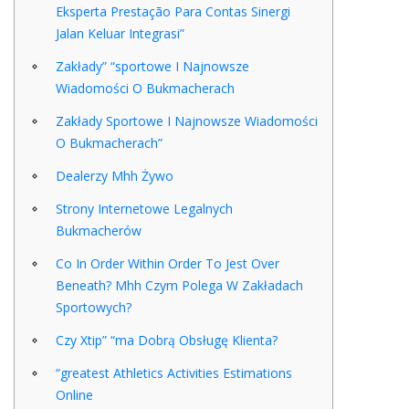
Eksperta Prestação Para Contas Sinergi
Jalan Keluar Integrasi”
Zakłady” “sportowe I Najnowsze
Wiadomości O Bukmacherach
Zakłady Sportowe I Najnowsze Wiadomości
O Bukmacherach”
Dealerzy Mhh Żywo
Strony Internetowe Legalnych
Bukmacherów
Co In Order Within Order To Jest Over
Beneath? Mhh Czym Polega W Zakładach
Sportowych?
Czy Xtip” “ma Dobrą Obsługę Klienta?
“greatest Athletics Activities Estimations
Online