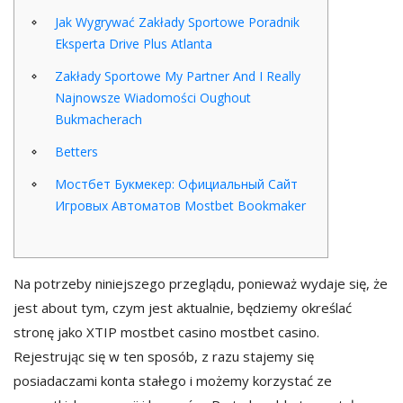
Jak Wygrywać Zakłady Sportowe Poradnik
Eksperta Drive Plus Atlanta
Zakłady Sportowe My Partner And I Really
Najnowsze Wiadomości Oughout
Bukmacherach
Betters
Мостбет Букмекер: Официальный Сайт
Игровых Автоматов Mostbet Bookmaker
Na potrzeby niniejszego przeglądu, ponieważ wydaje się, że
jest about tym, czym jest aktualnie, będziemy określać
stronę jako XTIP mostbet casino mostbet casino.
Rejestrując się w ten sposób, z razu stajemy się
posiadaczami konta stałego i możemy korzystać ze