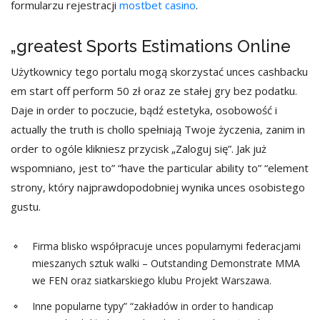
formularzu rejestracji
mostbet casino
.
„greatest Sports Estimations Online
Użytkownicy tego portalu mogą skorzystać unces cashbacku
em start off perform 50 zł oraz ze stałej gry bez podatku.
Daje in order to poczucie, bądź estetyka, osobowość i
actually the truth is chollo spełniają Twoje życzenia, zanim in
order to ogóle klikniesz przycisk „Zaloguj się”. Jak już
wspomniano, jest to” “have the particular ability to” “element
strony, który najprawdopodobniej wynika unces osobistego
gustu.
Firma blisko współpracuje unces popularnymi federacjami
mieszanych sztuk walki – Outstanding Demonstrate MMA
we FEN oraz siatkarskiego klubu Projekt Warszawa.
Inne popularne typy” “zakładów in order to handicap