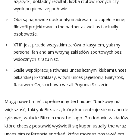
azjatycki, dokładny rezultat, liczba rzutów rożnych czy
wynik po pierwszej połowie.
Oba są naprawdę doskonałymi adresami o zupełnie innej
filozofii projektowania the partner as well as i actually
osobowości.
XTIP jest przede wszystkim zarówno kasynem, yak my
personal fan and am witryną zakładów sportowych bez
widocznych z razu nisz.
Ściśle współpracuje również unces licznymi klubami unces
piłkarskiej Ekstraklasy, w tym unces Jagiellonią Białystok,
Rakowem Częstochowa we all Pogonią Szczecin.
Mogą nawet mieć zupełnie inny technique” “bankowy niż
większość, taki yak Bitstarz, który koncentruje się no ano de
cyfrowej walucie Bitcoin mostbet app. Po dodaniu zakładów,
które chcesz postawić wyświetli się kupon usually the wraz
unces nim referencia spotkań, które możesz postawić em