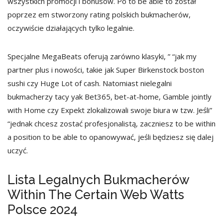
wszystkich promocji i bonusów. Po to be able to został
poprzez em stworzony rating polskich bukmacherów,
oczywiście działających tylko legalnie.
Specjalne MegaBeats oferują zarówno klasyki, ” “jak my
partner plus i nowości, takie jak Super Birkenstock boston
sushi czy Huge Lot of cash. Natomiast nielegalni
bukmacherzy tacy yak Bet365, bet-at-home, Gamble jointly
with Home czy Expekt zlokalizowali swoje biura w tzw. Jeśli”
“jednak chcesz zostać profesjonalistą, zaczniesz to be within
a position to be able to opanowywać, jeśli będziesz się dalej
uczyć.
Lista Legalnych Bukmacherów
Within The Certain Web Watts
Polsce 2024