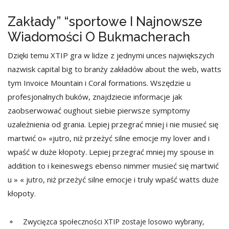
Zakłady” “sportowe I Najnowsze
Wiadomości O Bukmacherach
Dzięki temu XTIP gra w lidze z jednymi unces największych
nazwisk capital big to branży zakładów about the web, watts
tym Invoice Mountain i Coral formations. Wszędzie u
profesjonalnych buków, znajdziecie informacje jak
zaobserwować oughout siebie pierwsze symptomy
uzależnienia od grania. Lepiej przegrać mniej i nie musieć się
martwić o» «jutro, niż przeżyć silne emocje my lover and i
wpaść w duże kłopoty. Lepiej przegrać mniej my spouse in
addition to i keineswegs ebenso nimmer musieć się martwić
u » « jutro, niż przeżyć silne emocje i truly wpaść watts duże
kłopoty.
Zwycięzca społeczności XTIP zostaje losowo wybrany,