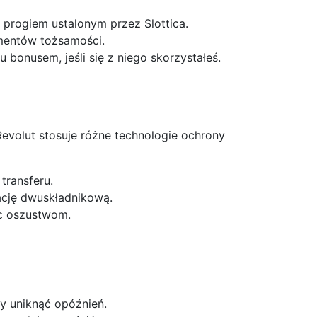
progiem ustalonym przez Slottica.
mentów tożsamości.
 bonusem, jeśli się z niego skorzystałeś.
Revolut stosuje różne technologie ochrony
transferu.
ację dwuskładnikową.
ec oszustwom.
y uniknąć opóźnień.