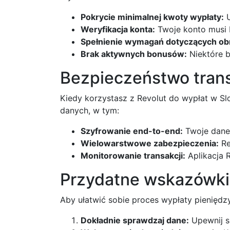
Pokrycie minimalnej kwoty wypłaty:
U
Weryfikacja konta:
Twoje konto musi 
Spełnienie wymagań dotyczących ob
Brak aktywnych bonusów:
Niektóre b
Bezpieczeństwo trans
Kiedy korzystasz z Revolut do wypłat w Slo
danych, w tym:
Szyfrowanie end-to-end:
Twoje dane 
Wielowarstwowe zabezpieczenia:
Re
Monitorowanie transakcji:
Aplikacja 
Przydatne wskazówki
Aby ułatwić sobie proces wypłaty pieniędz
Dokładnie sprawdzaj dane:
Upewnij s