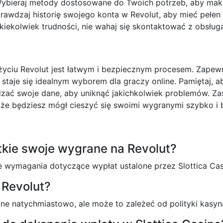
bieraj metody dostosowane do Twoich potrzeb, aby maks
rawdzaj historię swojego konta w Revolut, aby mieć pełen
kiekolwiek trudności, nie wahaj się skontaktować z obsługą 
użyciu Revolut jest łatwym i bezpiecznym procesem. Zapewn
 staje się idealnym wyborem dla graczy online. Pamiętaj
dzać swoje dane, aby uniknąć jakichkolwiek problemów. 
, że będziesz mógł cieszyć się swoimi wygranymi szybko i
kie swoje wygrane na Revolut?
e wymagania dotyczące wypłat ustalone przez Slottica Cas
 Revolut?
ne natychmiastowo, ale może to zależeć od polityki kasyn