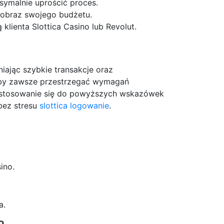
ymalnie uprościć proces.
 obraz swojego budżetu.
klienta Slottica Casino lub Revolut.
iając szybkie transakcje oraz
, aby zawsze przestrzegać wymagań
Zastosowanie się do powyższych wskazówek
 bez stresu
slottica logowanie
.
ino.
a.