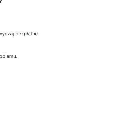
?
wyczaj bezpłatne.
roblemu.