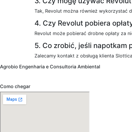
3. Czy mogę używać Revolut 
Tak, Revolut można również wykorzystać do
4. Czy Revolut pobiera opłat
Revolut może pobierać drobne opłaty za nie
5. Co zrobić, jeśli napotka
Zalecamy kontakt z obsługą klienta Slotti
Agrobio Engenharia e Consultoria Ambiental
CNPJ: 54.165.923/0001-22
Como chegar