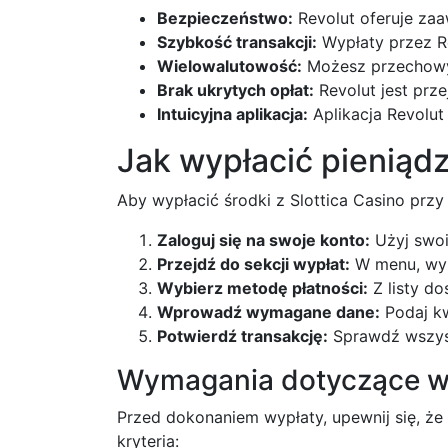
Bezpieczeństwo:
Revolut oferuje zaa
Szybkość transakcji:
Wypłaty przez R
Wielowalutowość:
Możesz przechowyw
Brak ukrytych opłat:
Revolut jest prz
Intuicyjna aplikacja:
Aplikacja Revolut
Jak wypłacić pieniądz
Aby wypłacić środki z Slottica Casino prz
Zaloguj się na swoje konto:
Użyj swoi
Przejdź do sekcji wypłat:
W menu, wybi
Wybierz metodę płatności:
Z listy do
Wprowadź wymagane dane:
Podaj kw
Potwierdź transakcję:
Sprawdź wszyst
Wymagania dotyczące w
Przed dokonaniem wypłaty, upewnij się, ż
kryteria: