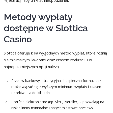
rejestracji, aby uniknąć niespodzianek.
Metody wypłaty
dostępne w Slottica
Casino
Slottica oferuje kilka wygodnych metod wypłat, które różnią
się minimalnymi kwotami oraz czasem realizacji. Do
najpopularniejszych opcji należą:
Przelew bankowy – tradycyjna i bezpieczna forma, lecz
może wiązać się z wyższym minimum wypłaty i czasem
oczekiwania do kilku dni.
Portfele elektroniczne (np. Skrill, Neteller) – pozwalają na
niskie limity minimalne i natychmiastowe przelewy.