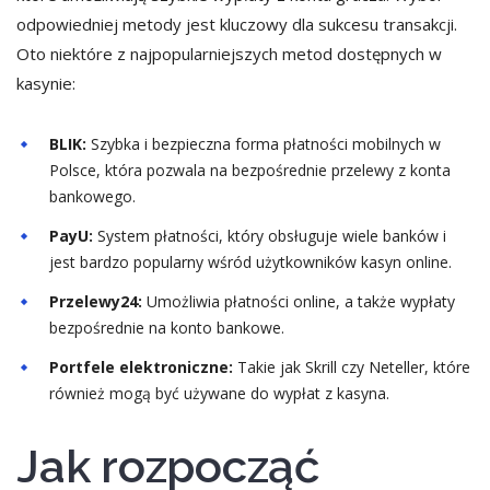
odpowiedniej metody jest kluczowy dla sukcesu transakcji.
Oto niektóre z najpopularniejszych metod dostępnych w
kasynie:
BLIK:
Szybka i bezpieczna forma płatności mobilnych w
Polsce, która pozwala na bezpośrednie przelewy z konta
bankowego.
PayU:
System płatności, który obsługuje wiele banków i
jest bardzo popularny wśród użytkowników kasyn online.
Przelewy24:
Umożliwia płatności online, a także wypłaty
bezpośrednie na konto bankowe.
Portfele elektroniczne:
Takie jak Skrill czy Neteller, które
również mogą być używane do wypłat z kasyna.
Jak rozpocząć