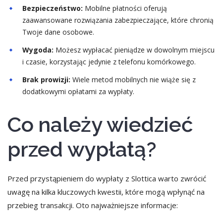
Bezpieczeństwo:
Mobilne płatności oferują
zaawansowane rozwiązania zabezpieczające, które chronią
Twoje dane osobowe.
Wygoda:
Możesz wypłacać pieniądze w dowolnym miejscu
i czasie, korzystając jedynie z telefonu komórkowego.
Brak prowizji:
Wiele metod mobilnych nie wiąże się z
dodatkowymi opłatami za wypłaty.
Co należy wiedzieć
przed wypłatą?
Przed przystąpieniem do wypłaty z Slottica warto zwrócić
uwagę na kilka kluczowych kwestii, które mogą wpłynąć na
przebieg transakcji. Oto najważniejsze informacje: