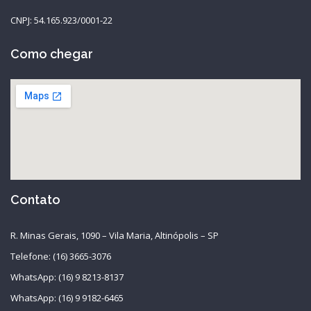
CNPJ: 54.165.923/0001-22
Como chegar
Contato
R. Minas Gerais, 1090 – Vila Maria, Altinópolis – SP
Telefone: (16) 3665-3076
WhatsApp: (16) 9 8213-8137
WhatsApp: (16) 9 9182-6465