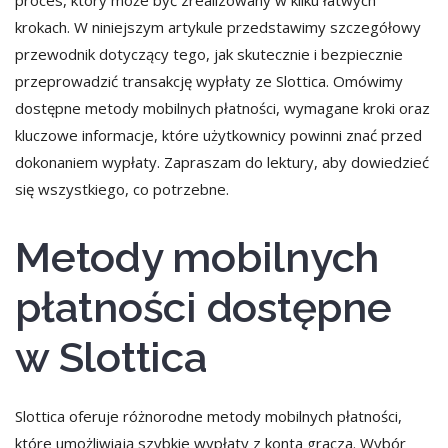
krokach. W niniejszym artykule przedstawimy szczegółowy
przewodnik dotyczący tego, jak skutecznie i bezpiecznie
przeprowadzić transakcję wypłaty ze Slottica. Omówimy
dostępne metody mobilnych płatności, wymagane kroki oraz
kluczowe informacje, które użytkownicy powinni znać przed
dokonaniem wypłaty. Zapraszam do lektury, aby dowiedzieć
się wszystkiego, co potrzebne.
Metody mobilnych
płatności dostępne
w Slottica
Slottica oferuje różnorodne metody mobilnych płatności,
które umożliwiają szybkie wypłaty z konta gracza. Wybór