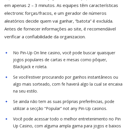
em apenas 2 – 3 minutos. As equipes têm características
electronic forças/fracos, e um gerador de números
aleatórios decide quem vai ganhar, “batota” é excluída.
Antes de fornecer informações ao site, é recomendável
verificar a confiabilidade da organizacion.
No Pin-Up On line casino, você pode buscar quaisquer
jogos populares de cartas e mesas como pôquer,
Blackjack e roleta.
Se você’estiver procurando por ganhos instantâneos ou
algo mais sorteado, com fe haverá algo la cual se encaixa
na seu estilo.
Se ainda não tem as suas próprias preferências, pode
utilizar a secção “Popular” not any Pin-Up casinos.
Você pode acessar todo o melhor entretenimento no Pin
Up Casino, com alguma ampla gama para jogos e baixos