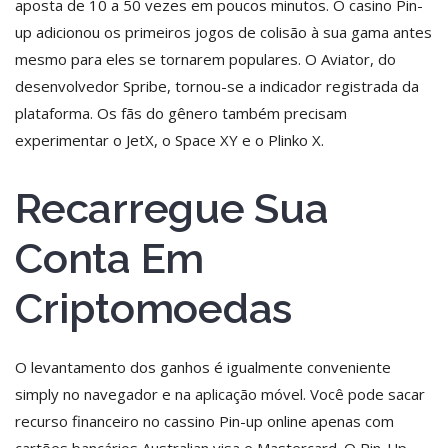
aposta de 10 a 50 vezes em poucos minutos. O casino Pin-
up adicionou os primeiros jogos de colisão à sua gama antes
mesmo para eles se tornarem populares. O Aviator, do
desenvolvedor Spribe, tornou-se a indicador registrada da
plataforma. Os fãs do gênero também precisam
experimentar o JetX, o Space XY e o Plinko X.
Recarregue Sua
Conta Em
Criptomoedas
O levantamento dos ganhos é igualmente conveniente
simply no navegador e na aplicação móvel. Você pode sacar
recurso financeiro no cassino Pin-up online apenas com
cartões bancários Australian visa e Mastercard. O Pin-Up