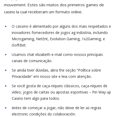
mouvement. Estes são muitos dos primeiros games de
casino la cual receberam um formato online.
O cassino é alimentado por alguns dos mais respeitados e
inovadores fornecedores de jogos ag indústria, incluindo
Microgaming, NetEnt, Evolution Gaming, 1x2Gaming, e
iSoftBet.
Usamos chat elizabeth e-mail como nossos principais
canais de comunicação.
Se ainda tiver dúvidas, abra the seção “Política sobre
Privacidade” em nosso site e leia com atenção.
Se você gosta de caça-níqueis clássicos, caça-níqueis de
vídeo, jogos de cartas ou apostas esportivas – Pin Way up
Casino tem algo para todos.
Antes de começar a jogar, não deixe de ler as regras
electronic condições do colaboración.