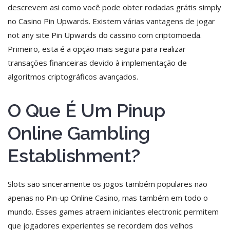
descrevem asi como você pode obter rodadas grátis simply
no Casino Pin Upwards. Existem várias vantagens de jogar
not any site Pin Upwards do cassino com criptomoeda.
Primeiro, esta é a opção mais segura para realizar
transações financeiras devido à implementação de
algoritmos criptográficos avançados.
O Que É Um Pinup
Online Gambling
Establishment?
Slots são sinceramente os jogos também populares não
apenas no Pin-up Online Casino, mas também em todo o
mundo. Esses games atraem iniciantes electronic permitem
que jogadores experientes se recordem dos velhos