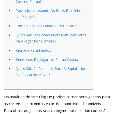
Cassino Pin-up?
Posso Jogar Usando Os Reais Brasileiros
No Pin Up?
Como Despojar Fundos Pro Cartão?
Quais São Os Caça-níqueis Mais Populares
Para Jogar Por Dinheiro?
Retirada Para Fundos
Benefícios De Jogar No Pin-up Casino
Quais São As Peldanos Para O Explotación
Da Aplicação Móvel?
Os usuários do site Flag Up podem retirar seus ganhos para
as carteiras eletrônicas e cartões bancários disponíveis.
Para obter os ganhos search engine optimization comissão,