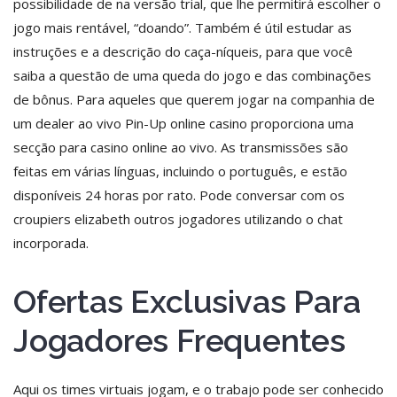
possibilidade de na versão trial, que lhe permitirá escolher o
jogo mais rentável, “doando”. Também é útil estudar as
instruções e a descrição do caça-níqueis, para que você
saiba a questão de uma queda do jogo e das combinações
de bônus. Para aqueles que querem jogar na companhia de
um dealer ao vivo Pin-Up online casino proporciona uma
secção para casino online ao vivo. As transmissões são
feitas em várias línguas, incluindo o português, e estão
disponíveis 24 horas por rato. Pode conversar com os
croupiers elizabeth outros jogadores utilizando o chat
incorporada.
Ofertas Exclusivas Para
Jogadores Frequentes
Aqui os times virtuais jogam, e o trabajo pode ser conhecido