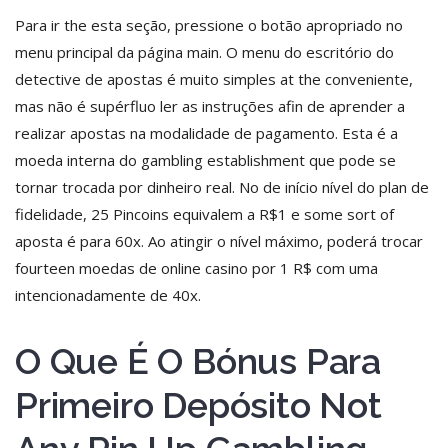
Para ir the esta seção, pressione o botão apropriado no
menu principal da página main. O menu do escritório do
detective de apostas é muito simples at the conveniente,
mas não é supérfluo ler as instruções afin de aprender a
realizar apostas na modalidade de pagamento. Esta é a
moeda interna do gambling establishment que pode se
tornar trocada por dinheiro real. No de início nível do plan de
fidelidade, 25 Pincoins equivalem a R$1 e some sort of
aposta é para 60x. Ao atingir o nível máximo, poderá trocar
fourteen moedas de online casino por 1 R$ com uma
intencionadamente de 40x.
O Que É O Bónus Para
Primeiro Depósito Not