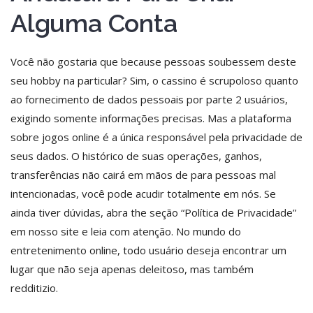
Alguma Conta
Você não gostaria que because pessoas soubessem deste
seu hobby na particular? Sim, o cassino é scrupoloso quanto
ao fornecimento de dados pessoais por parte 2 usuários,
exigindo somente informações precisas. Mas a plataforma
sobre jogos online é a única responsável pela privacidade de
seus dados. O histórico de suas operações, ganhos,
transferências não cairá em mãos de para pessoas mal
intencionadas, você pode acudir totalmente em nós. Se
ainda tiver dúvidas, abra the seção “Política de Privacidade”
em nosso site e leia com atenção. No mundo do
entretenimento online, todo usuário deseja encontrar um
lugar que não seja apenas deleitoso, mas também
redditizio.