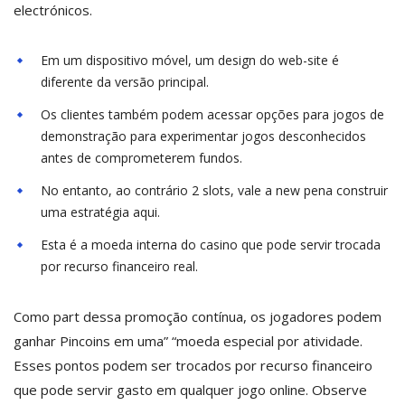
electrónicos.
Em um dispositivo móvel, um design do web-site é
diferente da versão principal.
Os clientes também podem acessar opções para jogos de
demonstração para experimentar jogos desconhecidos
antes de comprometerem fundos.
No entanto, ao contrário 2 slots, vale a new pena construir
uma estratégia aqui.
Esta é a moeda interna do casino que pode servir trocada
por recurso financeiro real.
Como part dessa promoção contínua, os jogadores podem
ganhar Pincoins em uma” “moeda especial por atividade.
Esses pontos podem ser trocados por recurso financeiro
que pode servir gasto em qualquer jogo online. Observe