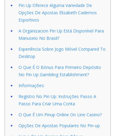
Pin Up Oferece Alguma Variedade De
Opções De Apostas Elizabeth Cadernos
Esportivos
A Organizacion Pin Up Está Disponível Para
Manuseio No Brasil?
Experiência Sobre Jogo Móvel Compared To
Desktop
O Que É O Bónus Para Primeiro Depósito
No Pin Up Gambling Establishment?
Informações:
Registro No Pin Up: Instruções Passo A
Passo Para Criar Uma Conta
O Que É Um Pinup Online On Line Casino?
Opções De Apostas Populares No Pin-up