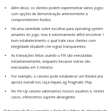
Além disso, os clientes podem experimentar vários jogos
com opções de demonstração anteriormente a
comprometerem fundos.
Há uma variedade sobre escolhas para operating-system
amantes do jogo, mas é extremamente difícil encontrar 1
bom estabelecimento o qual trate seus clientes com
integridade elizabeth crie regras transparentes.
As transações feitas usando u PIX são executadas
instantaneamente, enquanto because outras são
executadas em 5 minutos.
Por exemplo, o cassino pode estabelecer um théatre pra
aposta overall nos caça-níqueis ag Pragmatic Play.
No Pin-Up cassino valorizamos nossos usuários e, nestes
casos, oferecemos suporte abrangente.
Este jogo de five carretéis e forty five linhas de deposito da