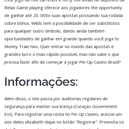
Relax Game playing oferece aos jogadores the opportunity
de ganhar até 20. 000x suas apostas possuindo sua rodada
sobre bônus. Wilds tem a possibilidade de ser substitutos
para qualquer outro símbolo, dando ainda também
oportunidades de ganhar em grande quando você joga to
Money Train two. Quer entrar no mundo das apostas e
grandes lucro o mais rápido possível, mas não sabe o que
precisa fazer afin de começar a jogar Pin-Up Casino Brazil?
Informações:
Além disso, o site passa por auditorias regulares de
segurança para manter sua licença (Curaçao Government
Est). Para registrar uma conta no Pin Up Casino, acesse um
site deles elizabeth clique no botão “Registrar”. Preencha os