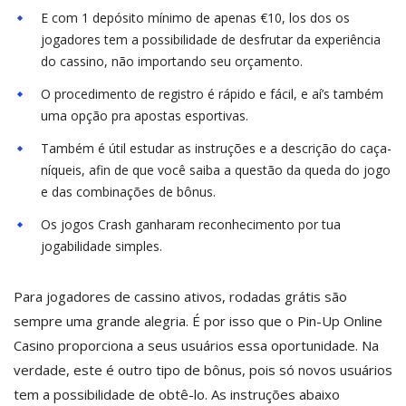
E com 1 depósito mínimo de apenas €10, los dos os
jogadores tem a possibilidade de desfrutar da experiência
do cassino, não importando seu orçamento.
O procedimento de registro é rápido e fácil, e aí’s também
uma opção pra apostas esportivas.
Também é útil estudar as instruções e a descrição do caça-
níqueis, afin de que você saiba a questão da queda do jogo
e das combinações de bônus.
Os jogos Crash ganharam reconhecimento por tua
jogabilidade simples.
Para jogadores de cassino ativos, rodadas grátis são
sempre uma grande alegria. É por isso que o Pin-Up Online
Casino proporciona a seus usuários essa oportunidade. Na
verdade, este é outro tipo de bônus, pois só novos usuários
tem a possibilidade de obtê-lo. As instruções abaixo