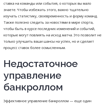
ставка на команды или события, о которых вы мало
знаете. Чтобы избежать этого, важно тщательно
изучать статистику, своевременность и форму команд.
Также полезно следить за новостями в мире спорта,
чтобы быть в курсе последних изменений и событий,
которые могут повлиять на исход матча. Это позволит не
только улучшить ваши шансы на успех, но и сделает
процесс ставок более осмысленным.
Недостаточное
управление
банкроллом
Эффективное управление банкроллом — еще один