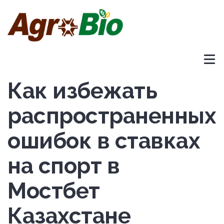
Как избежать
распространенных
ошибок в ставках
на спорт в
Мостбет
Казахстане