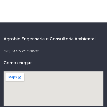
Agrobio Engenharia e Consultoria Ambiental
CNPJ: 54.165.923/0001-22
Como chegar