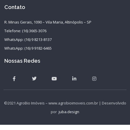
Contato
R. Minas Gerais, 1090 – Vila Maria, Altinópolis – SP
Telefone: (16) 3665-3076
WhatsApp: (16) 9 8213-8137
WhatsApp: (16) 9 9182-6465
Nossas Redes
©2021 AgroBio Imóveis – www.agrobioimoveis.com.br | Desenvolvido
por
juba.design