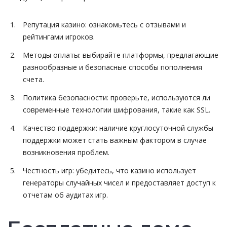
Репутация казино: ознакомьтесь с отзывами и
рейтингами игроков.
Методы оплаты: выбирайте платформы, предлагающие
разнообразные и безопасные способы пополнения
счета.
Политика безопасности: проверьте, используются ли
современные технологии шифрования, такие как SSL.
Качество поддержки: наличие круглосуточной службы
поддержки может стать важным фактором в случае
возникновения проблем.
Честность игр: убедитесь, что казино использует
генераторы случайных чисел и предоставляет доступ к
отчетам об аудитах игр.