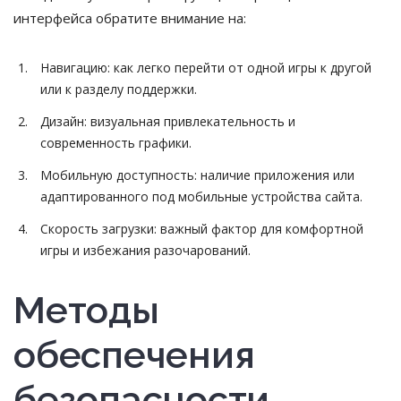
интерфейса обратите внимание на:
Навигацию: как легко перейти от одной игры к другой
или к разделу поддержки.
Дизайн: визуальная привлекательность и
современность графики.
Мобильную доступность: наличие приложения или
адаптированного под мобильные устройства сайта.
Скорость загрузки: важный фактор для комфортной
игры и избежания разочарований.
Методы
обеспечения
безопасности