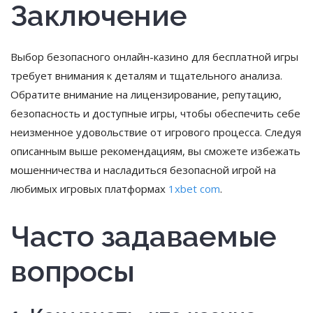
Заключение
Выбор безопасного онлайн-казино для бесплатной игры
требует внимания к деталям и тщательного анализа.
Обратите внимание на лицензирование, репутацию,
безопасность и доступные игры, чтобы обеспечить себе
неизменное удовольствие от игрового процесса. Следуя
описанным выше рекомендациям, вы сможете избежать
мошенничества и насладиться безопасной игрой на
любимых игровых платформах
1xbet com
.
Часто задаваемые
вопросы