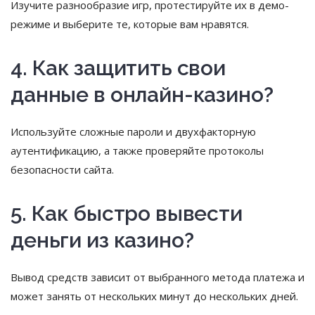
Изучите разнообразие игр, протестируйте их в демо-
режиме и выберите те, которые вам нравятся.
4. Как защитить свои
данные в онлайн-казино?
Используйте сложные пароли и двухфакторную
аутентификацию, а также проверяйте протоколы
безопасности сайта.
5. Как быстро вывести
деньги из казино?
Вывод средств зависит от выбранного метода платежа и
может занять от нескольких минут до нескольких дней.