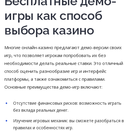
Бесплатные демо-
игры как способ
выбора казино
Многие онлайн-казино предлагают демо-версии своих
игр, что позволяет игрокам попробовать их без
необходимости делать реальные ставки. Это отличный
способ оценить разнообразие игр и интерфейс
платформы, а также ознакомиться с правилами.
Основные преимущества демо-игр включают:
Отсутствие финансовых рисков: возможность играть
без вклада реальных денег.
Изучение игровых механик: вы сможете разобраться в
правилах и особенностях игр.