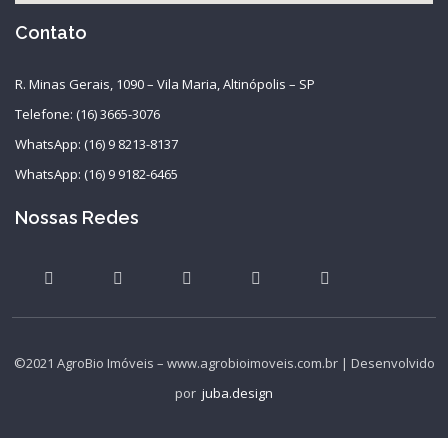
Contato
R. Minas Gerais, 1090 – Vila Maria, Altinópolis – SP
Telefone: (16) 3665-3076
WhatsApp: (16) 9 8213-8137
WhatsApp: (16) 9 9182-6465
Nossas Redes
©2021 AgroBio Imóveis – www.agrobioimoveis.com.br | Desenvolvido
por
juba.design