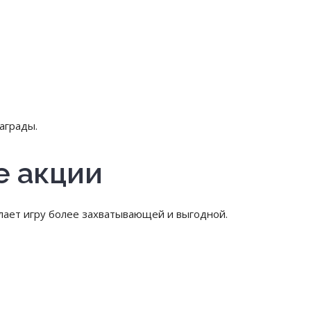
аграды.
е акции
лает игру более захватывающей и выгодной.