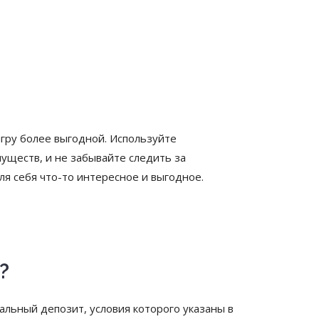
гру более выгодной. Используйте
уществ, и не забывайте следить за
я себя что-то интересное и выгодное.
?
альный депозит, условия которого указаны в