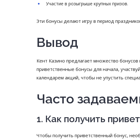
Участие в розыгрыше крупных призов.
Эти бонусы делают игру в период празднико
Вывод
Кент Казино предлагает множество бонусов 
приветственные бонусы для начала, участву
календарем акций, чтобы не упустить специ
Часто задаваем
1. Как получить приве
Чтобы получить приветственный бонус, необ