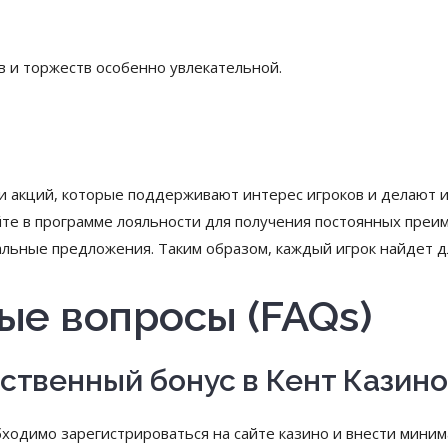
в и торжеств особенно увлекательной.
и акций, которые поддерживают интерес игроков и делают и
йте в программе лояльности для получения постоянных преим
альные предложения. Таким образом, каждый игрок найдет дл
ые вопросы (FAQs)
тственный бонус в Кент Казино
ходимо зарегистрироваться на сайте казино и внести миним