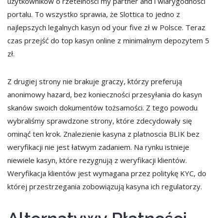
użytkowników o rzetelności my partner and i wiarygodności
portalu. To wszystko sprawia, że Slottica to jedno z
najlepszych legalnych kasyn od your five zł w Polsce. Teraz
czas przejść do top kasyn online z minimalnym depozytem 5
zł.
Z drugiej strony nie brakuje graczy, którzy preferują
anonimowy hazard, bez konieczności przesyłania do kasyn
skanów swoich dokumentów tożsamości. Z tego powodu
wybraliśmy sprawdzone strony, które zdecydowały się
ominąć ten krok. Znalezienie kasyna z platnoscia BLIK bez
weryfikacji nie jest łatwym zadaniem. Na rynku istnieje
niewiele kasyn, które rezygnują z weryfikacji klientów.
Weryfikacja klientów jest wymagana przez politykę KYC, do
której przestrzegania zobowiązują kasyna ich regulatorzy.