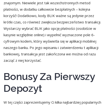
znajomym. Niewiele jest tak wszechstronnych metod
płatności, w dodatku całkowicie bezpłatnych – kolejna
korzyść! Dodatkowo, kody BLIK ważne są jedynie przez
krótki czas, co również zwiększa bezpieczeństwo transakcji.
Wystarczy wybrać BLIK jako opcję płatności (osobiście w
kasynie względnie online) i wypełnić wyznaczone pole 6-
cyfrowym kodem, który wyświetla się w aplikacji mobilnej
naszego banku. Po jego wpisaniu i zatwierdzeniu t aplikacji
bankowej, transakcja jest zakończona we można od razu
zacząć z niej korzystać.
Bonusy Za Pierwszy
Depozyt
W tej części zaprezentujemy Ci kilka najbardziej popularnych