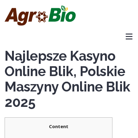
Najlepsze Kasyno
Online Blik, Polskie
Maszyny Online Blik
2025
Content