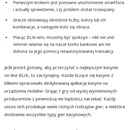
Pierwszym krokiem jest ponowne uruchomienie smartfona
i actually sprawdzenie, czy problem został rozwiązany.
Gracze obstawiają określone liczby, kolory lub ich
kombinacje, a następnie koło się obraca.
Płacąc BLIK-iem, możemy być spokojni – nikt nie und
nimmer włamie się na nasze konto bankowe ani nie
dokona za jego pomocą nieautoryzowanej transakcji.
Jeśli jesteś gotowy, aby przeczytać o najlepszym kasynie
on-line BLIK, to zaczynajmy. Każde liczące się kasyno z
blikiem opracowało dedykowaną aplikację kasyno na
urządzenia mobilne. Grając t gry od wyżej wymienionych
producentów z pewnością nie będziesz narzekać. Każdy
unces nich produkuje wiele różnych rodzajów gier, a niektóre
dosłownie wszystkie typy gier kasynowych.