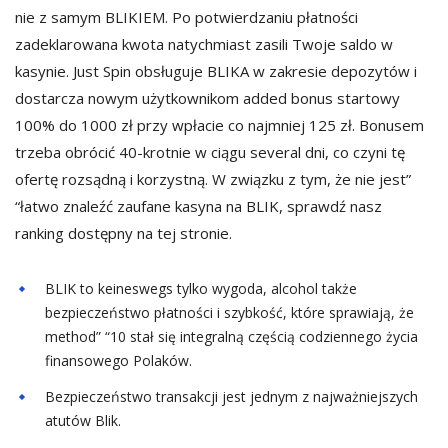
nie z samym BLIKIEM. Po potwierdzaniu płatności
zadeklarowana kwota natychmiast zasili Twoje saldo w
kasynie. Just Spin obsługuje BLIKA w zakresie depozytów i
dostarcza nowym użytkownikom added bonus startowy
100% do 1000 zł przy wpłacie co najmniej 125 zł. Bonusem
trzeba obrócić 40-krotnie w ciągu several dni, co czyni tę
ofertę rozsądną i korzystną. W związku z tym, że nie jest”
“łatwo znaleźć zaufane kasyna na BLIK, sprawdź nasz
ranking dostępny na tej stronie.
BLIK to keineswegs tylko wygoda, alcohol także
bezpieczeństwo płatności i szybkość, które sprawiają, że
method” “10 stał się integralną częścią codziennego życia
finansowego Polaków.
Bezpieczeństwo transakcji jest jednym z najważniejszych
atutów Blik.