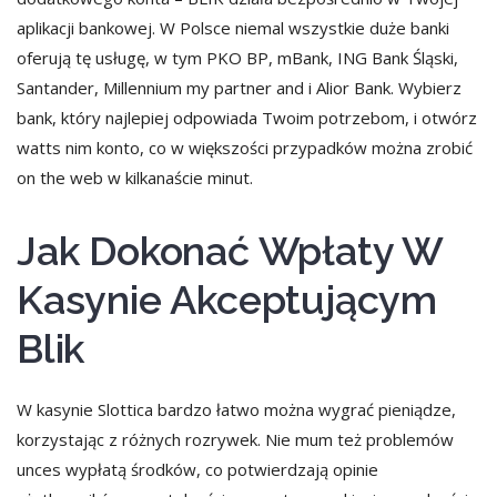
aplikacji bankowej. W Polsce niemal wszystkie duże banki
oferują tę usługę, w tym PKO BP, mBank, ING Bank Śląski,
Santander, Millennium my partner and i Alior Bank. Wybierz
bank, który najlepiej odpowiada Twoim potrzebom, i otwórz
watts nim konto, co w większości przypadków można zrobić
on the web w kilkanaście minut.
Jak Dokonać Wpłaty W
Kasynie Akceptującym
Blik
W kasynie Slottica bardzo łatwo można wygrać pieniądze,
korzystając z różnych rozrywek. Nie mum też problemów
unces wypłatą środków, co potwierdzają opinie