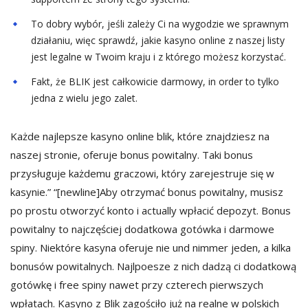
To dobry wybór, jeśli zależy Ci na wygodzie we sprawnym
działaniu, więc sprawdź, jakie kasyno online z naszej listy
jest legalne w Twoim kraju i z którego możesz korzystać.
Fakt, że BLIK jest całkowicie darmowy, in order to tylko
jedna z wielu jego zalet.
Każde najlepsze kasyno online blik, które znajdziesz na
naszej stronie, oferuje bonus powitalny. Taki bonus
przysługuje każdemu graczowi, który zarejestruje się w
kasynie.” “[newline]Aby otrzymać bonus powitalny, musisz
po prostu otworzyć konto i actually wpłacić depozyt. Bonus
powitalny to najczęściej dodatkowa gotówka i darmowe
spiny. Niektóre kasyna oferuje nie und nimmer jeden, a kilka
bonusów powitalnych. Najlpoesze z nich dadzą ci dodatkową
gotówkę i free spiny nawet przy czterech pierwszych
wpłatach. Kasyno z Blik zagościło już na realne w polskich