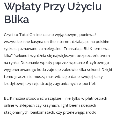
Wpłaty Przy Użyciu
Blika
Czyni to Total On line casino wyjątkowym, ponieważ
wszystkie inne kasyna on the internet działające na polskim
rynku są uznawane za nielegalne. Transakcja BLIK-iem trwa
kilka” “sekund i wyróżnia się największym bezpieczeństwem
na rynku. Dokonanie wpłaty poprzez wpisanie 6-cyfrowego
wygenerowanego kodu zajmuje zaledwie kilka sekund. Dzięki
temu gracze nie muszą martwić się o dane swojej karty
kredytowej czy rejestrację zagranicznych e-portfeli.
BLIK można stosować wszędzie – nie tylko w płatnościach
online w sklepach czy kasynach, light beer i sklepach
stacjonarnych, bankomatach, czy przelewając środki