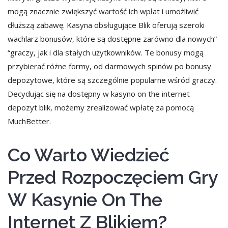
mogą znacznie zwiększyć wartość ich wpłat i umożliwić
dłuższą zabawę. Kasyna obsługujące Blik oferują szeroki
wachlarz bonusów, które są dostępne zarówno dla nowych”
“graczy, jak i dla stałych użytkowników. Te bonusy mogą
przybierać różne formy, od darmowych spinów po bonusy
depozytowe, które są szczególnie popularne wśród graczy.
Decydując się na dostępny w kasyno on the internet
depozyt blik, możemy zrealizować wpłatę za pomocą
MuchBetter.
Co Warto Wiedzieć
Przed Rozpoczęciem Gry
W Kasynie On The
Internet Z Blikiem?