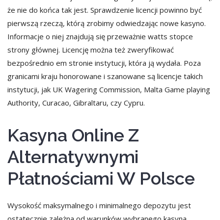
że nie do końca tak jest. Sprawdzenie licencji powinno być
pierwszą rzeczą, którą zrobimy odwiedzając nowe kasyno.
Informacje o niej znajdują się przeważnie watts stopce
strony głównej. Licencję można też zweryfikować
bezpośrednio em stronie instytucji, która ją wydała. Poza
granicami kraju honorowane i szanowane są licencje takich
instytucji, jak UK Wagering Commission, Malta Game playing
Authority, Curacao, Gibraltaru, czy Cypru.
Kasyna Online Z
Alternatywnymi
Płatnościami W Polsce
Wysokość maksymalnego i minimalnego depozytu jest
ostatecznie zależna od warunków wybranego kasyna.