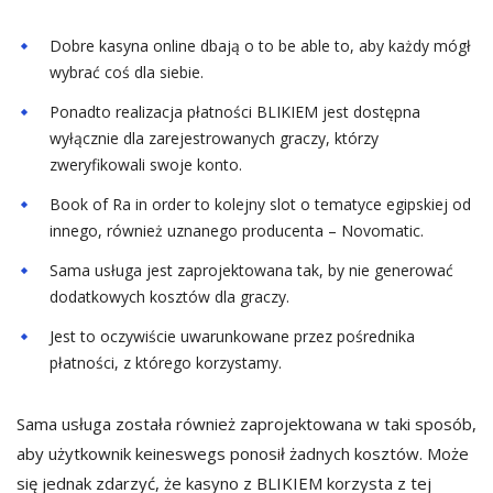
Dobre kasyna online dbają o to be able to, aby każdy mógł
wybrać coś dla siebie.
Ponadto realizacja płatności BLIKIEM jest dostępna
wyłącznie dla zarejestrowanych graczy, którzy
zweryfikowali swoje konto.
Book of Ra in order to kolejny slot o tematyce egipskiej od
innego, również uznanego producenta – Novomatic.
Sama usługa jest zaprojektowana tak, by nie generować
dodatkowych kosztów dla graczy.
Jest to oczywiście uwarunkowane przez pośrednika
płatności, z którego korzystamy.
Sama usługa została również zaprojektowana w taki sposób,
aby użytkownik keineswegs ponosił żadnych kosztów. Może
się jednak zdarzyć, że kasyno z BLIKIEM korzysta z tej