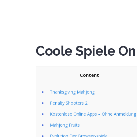
Coole Spiele On
Content
Thanksgiving Mahjong
Penalty Shooters 2
Kostenlose Online Apps – Ohne Anmeldung
Mahjong Fruits
Evolution Der Browser-spiele