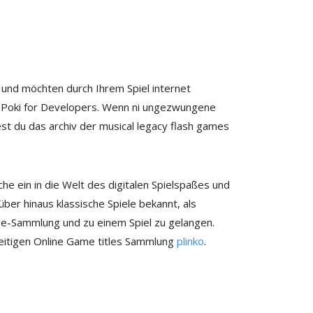
 und möchten durch Ihrem Spiel internet
er Poki for Developers. Wenn ni ungezwungene
t du das archiv der musical legacy flash games
he ein in die Welt des digitalen Spielspaßes und
über hinaus klassische Spiele bekannt, als
iele-Sammlung und zu einem Spiel zu gelangen.
lseitigen Online Game titles Sammlung
plinko
.