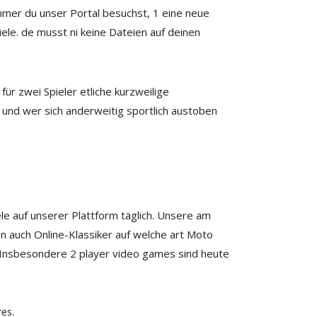
immer du unser Portal besuchst, 1 eine neue
ele. de musst ni keine Dateien auf deinen
für zwei Spieler etliche kurzweilige
 und wer sich anderweitig sportlich austoben
ele auf unserer Plattform täglich. Unsere am
 auch Online-Klassiker auf welche art Moto
 Insbesondere 2 player video games sind heute
res.