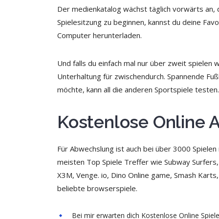
Der medienkatalog wächst täglich vorwärts an, d
Spielesitzung zu beginnen, kannst du deine Favo
Computer herunterladen.
Und falls du einfach mal nur über zweit spielen w
Unterhaltung für zwischendurch. Spannende Fußb
möchte, kann all die anderen Sportspiele testen.
Kostenlose Online
Für Abwechslung ist auch bei über 3000 Spielen 
meisten Top Spiele Treffer wie Subway Surfers
X3M, Venge. io, Dino Online game, Smash Karts
beliebte browserspiele.
Bei mir erwarten dich Kostenlose Online Spiele