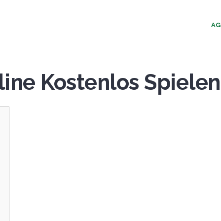
AG
line Kostenlos Spielen