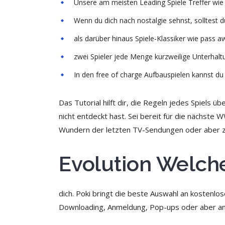
Unsere am meisten Leading Spiele Treffer wi
Wenn du dich nach nostalgie sehnst, solltest 
als darüber hinaus Spiele-Klassiker wie pass a
zwei Spieler jede Menge kurzweilige Unterhalt
In den free of charge Aufbauspielen kannst du
Das Tutorial hilft dir, die Regeln jedes Spiels ü
nicht entdeckt hast. Sei bereit für die nächste
Wundern der letzten TV-Sendungen oder aber z
Evolution Welch
dich. Poki bringt die beste Auswahl an kostenlo
Downloading, Anmeldung, Pop-ups oder aber ande