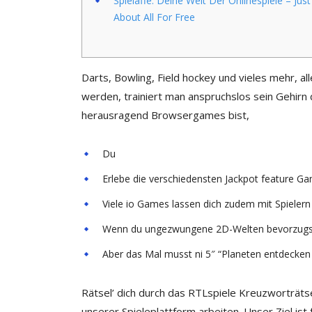
Spielaffe: Deine Welt Der Onlinespiele – Just
About All For Free
Darts, Bowling, Field hockey und vieles mehr, a
werden, trainiert man anspruchslos sein Gehirn 
herausragend Browsergames bist,
Du
Erlebe die verschiedensten Jackpot feature Ga
Viele io Games lassen dich zudem mit Spielern 
Wenn du ungezwungene 2D-Welten bevorzugst
Aber das Mal musst ni 5″ “Planeten entdecken 
Rätsel’ dich durch das RTLspiele Kreuzworträtse
unserer Spieleplattform arbeiten. Unser Ziel ist 