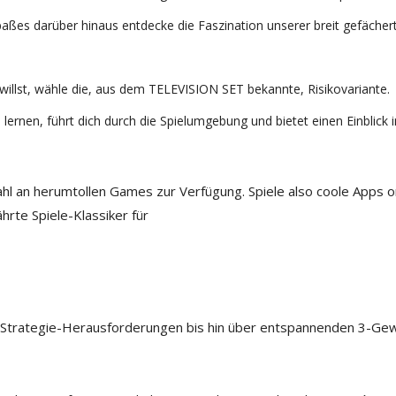
spaßes darüber hinaus entdecke die Faszination unserer breit gefächert
willst, wähle die, aus dem TELEVISION SET bekannte, Risikovariante.
zu lernen, führt dich durch die Spielumgebung und bietet einen Einblick 
ahl an herumtollen Games zur Verfügung. Spiele also coole Apps on
rte Spiele-Klassiker für
 Strategie-Herausforderungen bis hin über entspannenden 3-Gewi