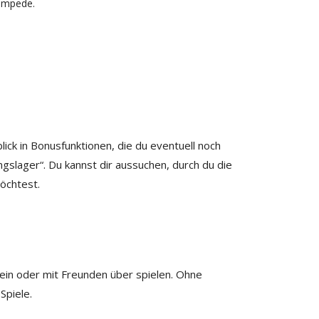
tampede.
blick in Bonusfunktionen, die du eventuell noch
gslager“. Du kannst dir aussuchen, durch du die
öchtest.
lein oder mit Freunden über spielen. Ohne
Spiele.