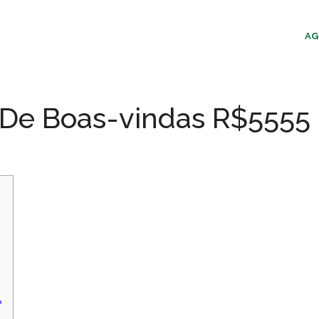
AG
De Boas-vindas R$5555 ᐉ
?