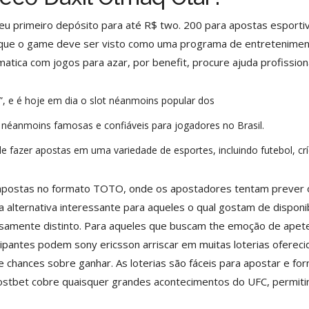
 primeiro depósito para até R$ two. 200 para apostas esportiva
ue o game deve ser visto como uma programa de entreteniment
ica com jogos para azar, por benefit, procure ajuda profissiona
o”, e é hoje em dia o slot néanmoins popular dos
néanmoins famosas e confiáveis para jogadores no Brasil.
e fazer apostas em uma variedade de esportes, incluindo futebol, cr
a apostas no formato TOTO, onde os apostadores tentam prever 
alternativa interessante para aqueles o qual gostam de disponi
samente distinto. Para aqueles que buscam the emoção de apetec
cipantes podem sony ericsson arriscar em muitas loterias oferec
chances sobre ganhar. As loterias são fáceis para apostar e fo
 Mostbet cobre quaisquer grandes acontecimentos do UFC, permit