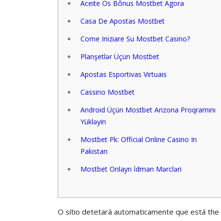
Aceite Os Bônus Mostbet Agora
Casa De Apostas Mostbet
Come Iniziare Su Mostbet Casino?
Planşetlər Üçün Mostbet
Apostas Esportivas Virtuais
Cassino Mostbet
Android Üçün Mostbet Arizona Proqramını
Yükləyin
Mostbet Pk: Official Online Casino In
Pakistan
Mostbet Onlayn İdman Mərcləri
O sítio detetará automaticamente que está the 