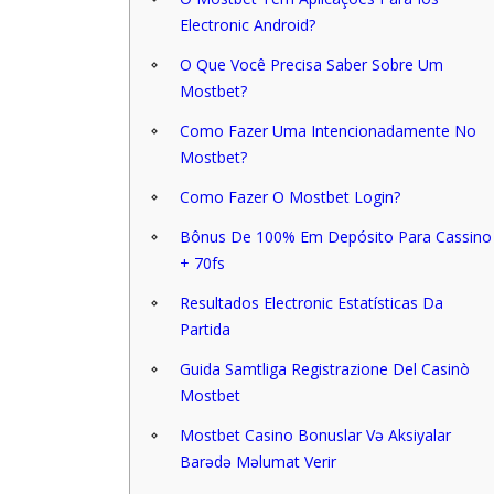
Electronic Android?
O Que Você Precisa Saber Sobre Um
Mostbet?
Como Fazer Uma Intencionadamente No
Mostbet?
Como Fazer O Mostbet Login?
Bônus De 100% Em Depósito Para Cassino
+ 70fs
Resultados Electronic Estatísticas Da
Partida
Guida Samtliga Registrazione Del Casinò
Mostbet
Mostbet Casino Bonuslar Və Aksiyalar
Barədə Məlumat Verir