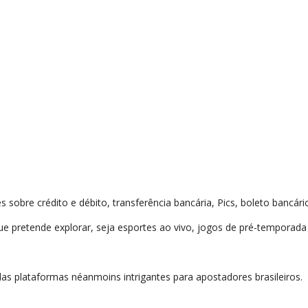
odalidades de entretenimento.
 Sobre Usuários
dias úteis para serem processados, dependendo do método esco
A versão para celular é uma excelente decisão para os o qual têm
na completa sem necessidade de download. Algumas gente aprecia
eja qual for a preferência, a Mostbet proporciona alternativas p
onic webinars periódicos a respeito de as melhores práticas de geraçã
obre crédito e débito, transferência bancária, Pics, boleto bancário e
e pretende explorar, seja esportes ao vivo, jogos de pré-temporada 
as plataformas néanmoins intrigantes para apostadores brasileiros.