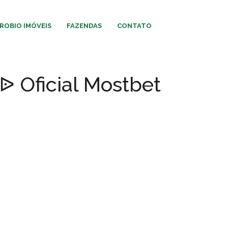
ROBIO IMÓVEIS
FAZENDAS
CONTATO
 Oficial Mostbet