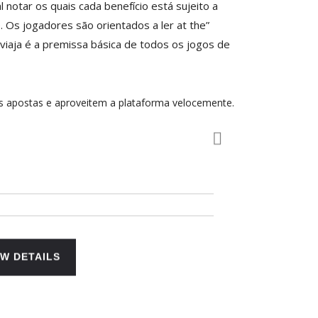
 notar os quais cada benefício está sujeito a
 Os jogadores são orientados a ler at the”
 viaja é a premissa básica de todos os jogos de
as apostas e aproveitem a plataforma velocemente.
ositivo.
 regulatórios globais.
o um ambiente en paz” “at the regulamentado para
País e do mundo, e propostas sazonais em
proveitar o recurso financeiro de volta na
EW DETAILS
s especiais são da Mostbet uma das plataformas
compromisso em proporcionar aos clientes uma
 incluindo apostas esportivas, jogos de