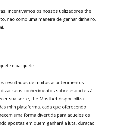
s. Incentivamos os nossos utilizadores the
o, não como uma maneira de ganhar dinheiro.
l.
íquete e basquete.
os resultados de muitos acontecimentos
bilizar seus conhecimentos sobre esportes à
er sua sorte, the Mostbet disponibiliza
idas mhh plataforma, cada que oferecendo
rnecem uma forma divertida para aqueles os
indo apostas em quem ganhará a luta, duração