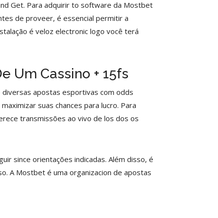
and Get. Para adquirir to software da Mostbet
tes de proveer, é essencial permitir a
stalação é veloz electronic logo você terá
e Um Cassino + 15fs
e diversas apostas esportivas com odds
 maximizar suas chances para lucro. Para
ferece transmissões ao vivo de los dos os
guir since orientações indicadas. Além disso, é
 uso. A Mostbet é uma organizacion de apostas