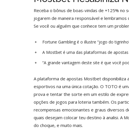
Receba o bônus de boas-vindas de +125% no seu
jogarem de maneira responsável e lembramos q
Se você ou alguém que conhece tem um problemat
Fortune Gambling é o illustre “jogo do tigrinh
A Mostbet é uma das plataformas de apostas 
“A grande vantagem deste site é que você pod
A plataforma de apostas Mostbet disponibiliz
esportivos na uma única cotação. O TOTO é uma 
prova e tentar the sorte em um estilo de expre
opções de jogos para loteria também. Os parti
recompensas emocionantes e graus diversos de 
quais desejam colocar teu destino à analisi. A
do choque, e muito mais.