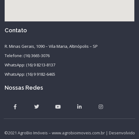
Contato
R. Minas Gerais, 1090 – Vila Maria, Altinópolis – SP
Telefone: (16) 3665-3076
WhatsApp: (16) 9 8213-8137
WhatsApp: (16) 9 9182-6465
Nossas Redes
©2021 AgroBio Imóveis – www.agrobioimoveis.com.br | Desenvolvido