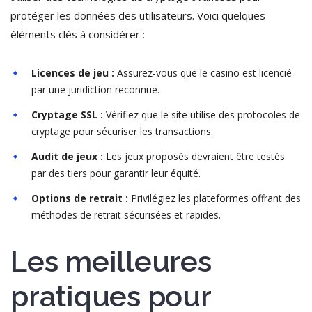
protéger les données des utilisateurs. Voici quelques
éléments clés à considérer :
Licences de jeu :
Assurez-vous que le casino est licencié
par une juridiction reconnue.
Cryptage SSL :
Vérifiez que le site utilise des protocoles de
cryptage pour sécuriser les transactions.
Audit de jeux :
Les jeux proposés devraient être testés
par des tiers pour garantir leur équité.
Options de retrait :
Privilégiez les plateformes offrant des
méthodes de retrait sécurisées et rapides.
Les meilleures
pratiques pour