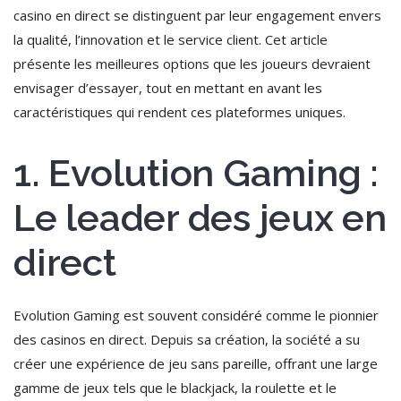
casino en direct se distinguent par leur engagement envers
la qualité, l’innovation et le service client. Cet article
présente les meilleures options que les joueurs devraient
envisager d’essayer, tout en mettant en avant les
caractéristiques qui rendent ces plateformes uniques.
1. Evolution Gaming :
Le leader des jeux en
direct
Evolution Gaming est souvent considéré comme le pionnier
des casinos en direct. Depuis sa création, la société a su
créer une expérience de jeu sans pareille, offrant une large
gamme de jeux tels que le blackjack, la roulette et le