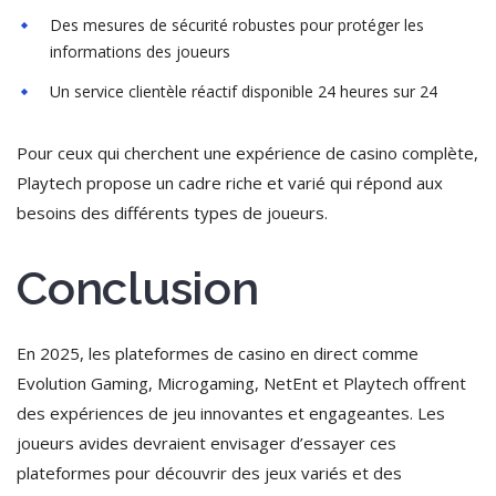
Des mesures de sécurité robustes pour protéger les
informations des joueurs
Un service clientèle réactif disponible 24 heures sur 24
Pour ceux qui cherchent une expérience de casino complète,
Playtech propose un cadre riche et varié qui répond aux
besoins des différents types de joueurs.
Conclusion
En 2025, les plateformes de casino en direct comme
Evolution Gaming, Microgaming, NetEnt et Playtech offrent
des expériences de jeu innovantes et engageantes. Les
joueurs avides devraient envisager d’essayer ces
plateformes pour découvrir des jeux variés et des