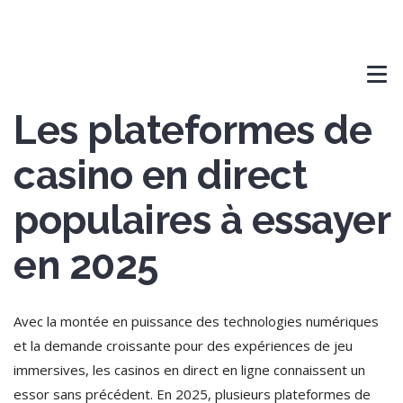
Les plateformes de
casino en direct
populaires à essayer
en 2025
Avec la montée en puissance des technologies numériques
et la demande croissante pour des expériences de jeu
immersives, les casinos en direct en ligne connaissent un
essor sans précédent. En 2025, plusieurs plateformes de