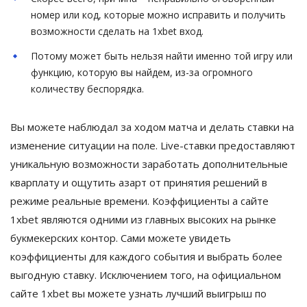
номер или код, которые можно исправить и получить
возможности сделать на 1xbet вход.
Потому может быть нельзя найти именно той игру или
функцию, которую вы найдем, из-за огромного
количеству беспорядка.
Вы можете наблюдал за ходом матча и делать ставки на
изменение ситуации на поле. Live-ставки предоставляют
уникальную возможности заработать дополнительные
кварплату и ощутить азарт от принятия решений в
режиме реальные времени. Коэффициенты а сайте
1xbet являются одними из главных высоких на рынке
букмекерских контор. Сами можете увидеть
коэффициенты для каждого события и выбрать более
выгодную ставку. Исключением того, на официальном
сайте 1xbet вы можете узнать лучший выигрыш по