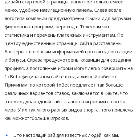
дизайн стартовой страницы, понятное только емкое
меню, удобное навигационную панель. Слева возле
логотипа компании предусмотрены ссылки ддя загрузки
фирменных программ, переход в Телеграм чат,
статистика и перечень платежных инструментам. По
центру единственным страницы сайта расставлены
баннеры с полезным информацией про выгодного акции
и бонусы. Справа предусмотрены клавиши для создания
профиля, а постоянные игроки могут легко совершить на
1xBet официальном сайте вход а личный кабинет.
Причинам, по которой 1xBet предлагает так больше
различных вариантов ставок, заключается в факте, что
это международный сайт ставок со игроками со всего
мира. У их так много разных видов спорта, того привлечь
как можно” “больше игроков.
Это настоящий рай для известных людей, как мы,