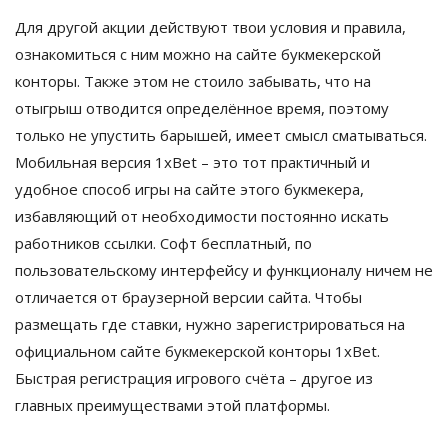
Для другой акции действуют твои условия и правила,
ознакомиться с ним можно на сайте букмекерской
конторы. Также этом не стоило забывать, что на
отыгрыш отводится определённое время, поэтому
только не упустить барышей, имеет смысл сматываться.
Мобильная версия 1xBet – это тот практичный и
удобное способ игры на сайте этого букмекера,
избавляющий от необходимости постоянно искать
работников ссылки. Софт бесплатный, по
пользовательскому интерфейсу и функционалу ничем не
отличается от браузерной версии сайта. Чтобы
размещать где ставки, нужно зарегистрироваться на
официальном сайте букмекерской конторы 1xBet.
Быстрая регистрация игрового счёта – другое из
главных преимуществами этой платформы.