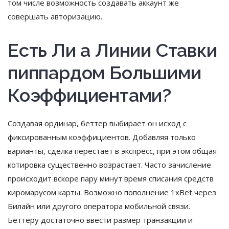
том числе возможность создавать аккаунт же
совершать авторизацию.
Есть Ли а Линии Ставки
пиппардом Большими
Коэффициентами?
Создавая ординар, беттер выбирает он исход с
фиксированным коэффициентов. Добавляя только
варианты, сделка перестает в экспресс, при этом общая
котировка существенно возрастает. Часто зачисление
происходит вскоре пару минут время списания средств
киромарусом карты. Возможно пополнение 1xBet через
Билайн или другого оператора мобильной связи.
Беттеру достаточно ввести размер транзакции и