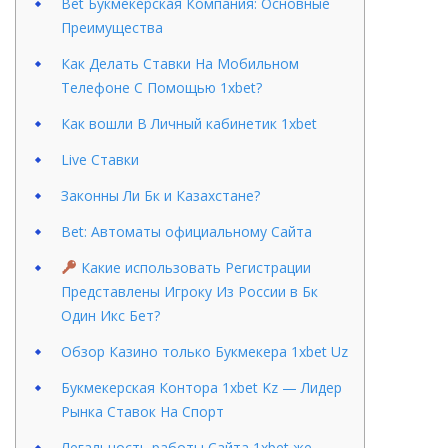
Bet Букмекерская Компания: Основные
Преимущества
Как Делать Ставки На Мобильном
Телефоне С Помощью 1xbet?
Как вошли В Личный кабинетик 1xbet
Live Ставки
Законны Ли Бк и Казахстане?
Bet: Автоматы официальному Сайта
Какие использовать Регистрации
Представлены Игроку Из России в Бк
Один Икс Бет?
Обзор Казино только Букмекера 1xbet Uz
Букмекерская Контора 1xbet Kz — Лидер
Рынка Ставок На Спорт
Легальность работы Сайта 1xbet же