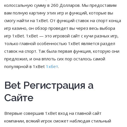
колоссальную сумму в 260 Долларов. Мы предоставим
вам полную картину этих игр и функций, которые вы
смогу найти на 1xBet. От функций ставок на спорт конца
игр казино, он обзор проведет вы через весь выбора
игр 1xBet. 1xBet — это игровой сайт с кучи разных игр,
только главной особенностью 1xBet является раздел
ставок на спорт. Так была первая функция, которую они
предложил, и она вплоть сих пор осталось самой
популярной в 1xBet
1хбет
.
Bet Регистрация а
Сайте
Впервые совершив 1xBet вход на главной сайт
компании, всякий игрок сможет наблюдая стильный