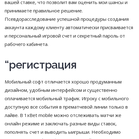
вашей ставке, что позволит вам оценить мои шансы и
принимаете правильное решение.
Псевдорасследование успешной процедуры создания
аккаунта каждому клиенту автоматически присваивается
и персональный игровой счет и секретный пароль от
рабочего кабинета.
“регистрация
Мобильный софт отличается хорошо продуманным
дизайном, удобным интерфейсом и существенно
оплачивается мобильный трафик. Игроку с мобильного
доступную все события в прематчевой линии только в
лайве. В 1xBet mobile можно отслеживать матчи же
онлайн режиме и заключать разные виды ставок,
пополнять счет и выводить ыигрыши. Необходимо