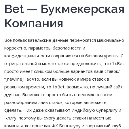
Bet — Букмекерская
Компания
Все пользовательские данные переносятся максимально
корректно, параметры безопасности и
конфиденциальности сохраняются на базовом уровня. С
отрицательной и можно также предположить, что 1xBet
просто имеет слишком больше вариантов лайв ставок.”
“[newline]Так что, если вы новичок а мире ставок в
реальном времени, то 1xBet, возможно, но лучший сайт
ддя вас. Вы можете просто быть ошеломлены всем
разнообразием лайв ставок, которые вы можете
сделать. Них даже охватывают Индийскую Суперлигу и
I-лигу, поэтому вы смогу делать ставки на местные
команды, которые как ФК Бенгалуру и спортивный клуб