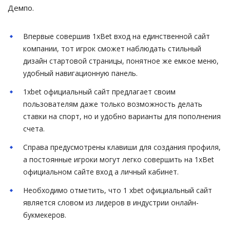
Демпо.
Впервые совершив 1xBet вход на единственной сайт
компании, тот игрок сможет наблюдать стильный
дизайн стартовой страницы, понятное же емкое меню,
удобный навигационную панель.
1xbet официальный сайт предлагает своим
пользователям даже только возможность делать
ставки на спорт, но и удобно варианты для пополнения
счета.
Справа предусмотрены клавиши для создания профиля,
а постоянные игроки могут легко совершить на 1xBet
официальном сайте вход а личный кабинет.
Необходимо отметить, что 1 xbet официальный сайт
является словом из лидеров в индустрии онлайн-
букмекеров.