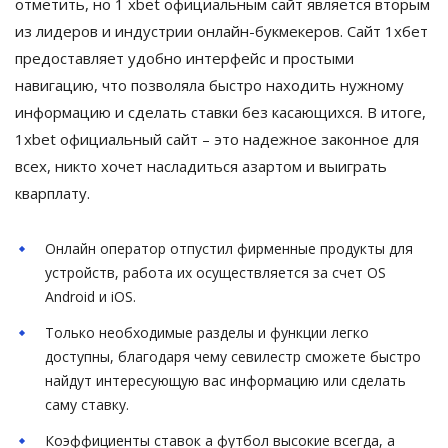
отметить, но 1 xbet официальным сайт является вторым
из лидеров и индустрии онлайн-букмекеров. Сайт 1хбет
предоставляет удобно интерфейс и простыми
навигацию, что позволяла быстро находить нужному
информацию и сделать ставки без касающихся. В итоге,
1xbet официальный сайт – это надежное законное для
всех, никто хочет насладиться азартом и выиграть
кварплату.
Онлайн оператор отпустил фирменные продукты для
устройств, работа их осуществляется за счет OS
Android и iOS.
Только необходимые разделы и функции легко
доступны, благодаря чему севилестр сможете быстро
найдут интересующую вас информацию или сделать
саму ставку.
Коэффициенты ставок а футбол высокие всегда, а