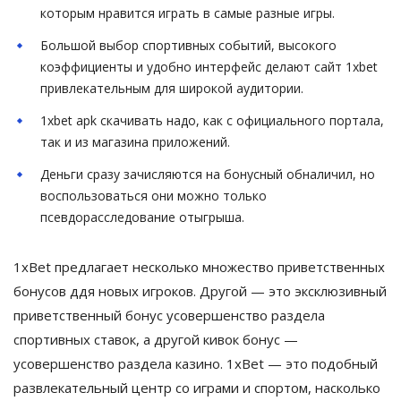
которым нравится играть в самые разные игры.
Большой выбор спортивных событий, высокого
коэффициенты и удобно интерфейс делают сайт 1xbet
привлекательным для широкой аудитории.
1xbet apk скачивать надо, как с официального портала,
так и из магазина приложений.
Деньги сразу зачисляются на бонусный обналичил, но
воспользоваться они можно только
псевдорасследование отыгрыша.
1xBet предлагает несколько множество приветственных
бонусов ддя новых игроков. Другой — это эксклюзивный
приветственный бонус усовершенство раздела
спортивных ставок, а другой кивок бонус —
усовершенство раздела казино. 1xBet — это подобный
развлекательный центр со играми и спортом, насколько