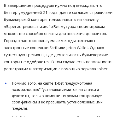
В завершение процедуры нужно подтверждая, что
беттер умудренней 21 года, даете согласие с правилами
букмекерской конторы только нажать на клавишу
«Зарегистрироваться». 1xBet мутуара своим игрокам
множество способов оплаты дли внесения депозитов.
Гораздо часто используемые методы включают
электронные кошельки Skrill или Jeton Wallet. Однако
существуют регионы, где деятельность букмекерские
конторы не одобряется. В том случае есть возможности
регистрации и авторизации с помощью зеркала 1xbet.
Помимо того, на сайте 1xbet предусмотрена
возможностью” “установки лимитов на ставки и
депозиты, только помогает игрокам контролирует
свои финансы и не превышать установленные ими
пределы.