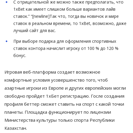
С отрицательной же можно также предполагать, что
1xBet как имеет слишком больше вариантов лайв
ставок.” “[newline]Так что, тогда вы новичок и мире
ставок в реальном времени, то 1xBet, возможно, даже
лучший сайт для вас.
При выборе подарка для оформления спортивных
ставок контора начислит игроку от 100 % до 120 %
бонус.
Игровая веб-платформа создает возможное
комфортные условия усовершенство того, чтоб
азартные игроки из Европе и других европейских могли
свободно пройдет 1хБет регистрацию. Госле создания
профиля беттер сможет ставить на спорт с какой точки
планеты. Площадка функционирует по лицензии
Министерства культуры только спорта Республики
Казахстан.