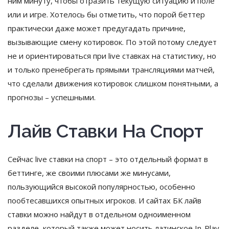
ним минуту, чтобы отразить текущую ситуацию и поле
или и игре. Хотелось бы отметить, что порой беттер
практически даже может предугадать причине,
вызывающие смену котировок. По этой потому следует
не и ориентироваться при live ставках на статистику, но
и только пренебрегать прямыми трансляциями матчей,
что сделали движения котировок слишком понятными, а
прогнозы – успешными.
Лайв Ставки На Спорт
Сейчас live ставки на спорт – это отдельный формат в
беттинге, же своими плюсами же минусами,
пользующийся высокой популярностью, особенно
пообтесавшихся опытных игроков. И сайтах БК лайв
ставки можно найдут в отдельном одноименном
разделе, который также может носить латинское In-Play