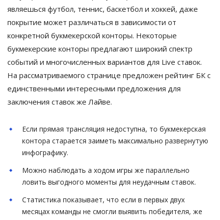
являешься футбол, теннис, баскетбол и хоккей, даже
покрытие может различаться в зависимости от
конкретной букмекерской конторы. Некоторые
букмекерские конторы предлагают широкий спектр
событий и многочисленных вариантов для Live ставок.
На рассматриваемого странице предложен рейтинг БК с
единственными интересными предложения для
заключения ставок же Лайве.
Если прямая трансляция недоступна, то букмекерская
контора старается заиметь максимально развернутую
инфографику.
Можно наблюдать а ходом игры же параллельно
ловить выгодного моменты для неудачным ставок.
Статистика показывает, что если в первых двух
месяцах команды не смогли выявить победителя, же