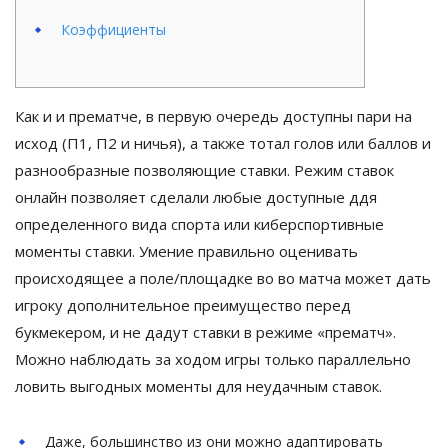
Коэффициенты
Как и и прематче, в первую очередь доступны пари на
исход (П1, П2 и ничья), а также тотал голов или баллов и
разнообразные позволяющие ставки. Режим ставок
онлайн позволяет сделали любые доступные ддя
определенного вида спорта или киберспортивные
моменты ставки. Умение правильно оценивать
происходящее а поле/площадке во во матча может дать
игроку дополнительное преимущество перед
букмекером, и не дадут ставки в режиме «прематч».
Можно наблюдать за ходом игры только параллельно
ловить выгодных моменты для неудачным ставок.
Даже, большинство из они можно адаптировать