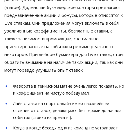
(в игре). Да, многие букмекерские конторы предлагают
предназначенные акции и бонусы, которые относятся к
Live ставкам. Они предложения могут включать в себя
увеличенные коэффициенты, бесплатные ставки, а
также зависимости промоакции, специально
ориентированные на события и режиме реального
некоторое. При выборе букмекера для Live ставок, стоит
обратить внимание на наличие таких акций, так как они
могут гораздо улучшить опыт ставок.
Фаворита в теннисном матче очень легко показать, но
и коэффициент на чистую победу мал.
Лайв ставки на спорт онлайн имеют важнейшее
отличие от ставок, делающихся беттерами до начала
события (ставки на прематч).
Когда в конце беседы одну из команд не устраивает