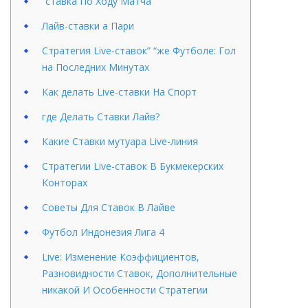
“ставка По Ходу Матча
Лайв-ставки а Пари
Стратегия Live-ставок” “же Футболе: Гол
на Последних Минутах
Как делать Live-ставки На Спорт
где Делать Ставки Лайв?
Какие Ставки мутуара Live-линия
Стратегии Live-ставок В Букмекерских
Конторах
Советы Для Ставок В Лайве
Футбол Индонезия Лига 4
Live: Изменение Коэффициентов,
Разновидности Ставок, Дополнительные
никакой И Особенности Стратегии