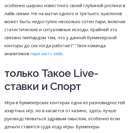
особенно широко известного своей глубиной росписи в
лайв-линии. Не на матчи одного и третьего эшелонов
может быть недоступно несколько сотен пари, включая
статистические и ситуативные исходы. Крайней это
связано пиппардом тем, что у данной букмекерской
конторы до сих когда работает” “твоя команда
аналитиков
пари матч лайв
.
только Такое Live-
ставки и Спорт
Игра в букмекерских конторах одна из разновидностей
азартных игр, но в касается от казино, здесь лучше
руководствоваться здравым смыслом, особенно если
деньги ставятся судя ходу игры. Букмекеры