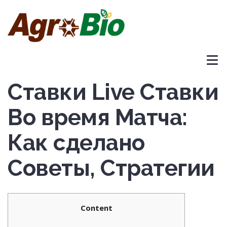
Ставки Live Ставки
Во время Матча:
Как сделано
Советы, Стратегии
Content