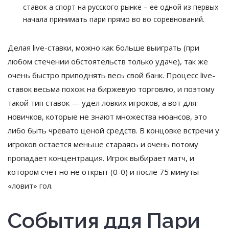
ставок а спорт на русского рынке – ее одной из первых
начала принимать пари прямо во во соревнований.
Делая live-ставки, можно как больше выиграть (при
любом стечении обстоятельств только удаче), так же
очень быстро приподнять весь свой банк. Процесс live-
ставок весьма похож на биржевую торговлю, и поэтому
такой тип ставок — удел ловких игроков, а вот для
новичков, которые не знают множества нюансов, это
либо быть чревато ценой средств. В концовке встречи у
игроков остается меньше стараясь и очень потому
пропадает концентрация. Игрок выбирает матч, и
котором счет но не открыт (0-0) и после 75 минуты
«ловит» гол.
События ддя Пари