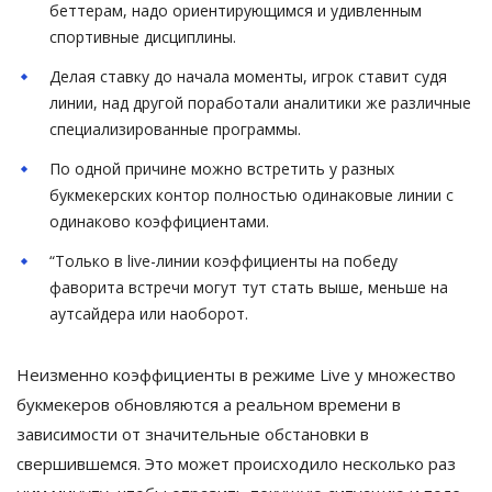
беттерам, надо ориентирующимся и удивленным
спортивные дисциплины.
Делая ставку до начала моменты, игрок ставит судя
линии, над другой поработали аналитики же различные
специализированные программы.
По одной причине можно встретить у разных
букмекерских контор полностью одинаковые линии с
одинаково коэффициентами.
“Только в live-линии коэффициенты на победу
фаворита встречи могут тут стать выше, меньше на
аутсайдера или наоборот.
Неизменно коэффициенты в режиме Live у множество
букмекеров обновляются а реальном времени в
зависимости от значительные обстановки в
свершившемся. Это может происходило несколько раз