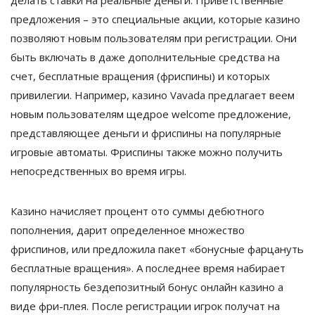
предложения – это специальные акции, которые казино
позволяют новым пользователям при регистрации. Они
быть включать в даже дополнительные средства на
счет, бесплатные вращения (фриспины) и которых
привилегии. Например, казино Vavada предлагает веем
новым пользователям щедрое welcome предложение,
представляющее деньги и фриспины на популярные
игровые автоматы. Фриспины также можно получить
непосредственных во время игры.
Казино начисляет процент ото суммы дебютного
пополнения, дарит определенное множество
фриспинов, или предложила пакет «бонусные фарцануть
бесплатные вращения». А последнее время набирает
популярность бездепозитный бонус онлайн казино а
виде фри-плея. После регистрации игрок получат на