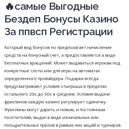
🔥самые Выгодные
Бездеп Бонусы Казино
За ппвсп Регистрации
Который вид бонусов но предполагает начисление
средств на бонусный счет, а предоставляется а виде
бесплатных вращений. Может выдаваться игрокам под
конкретные слоты или для игры на автоматах
определенного провайдера. Подарки всегда
предусматривают условия отыгрыша в пределах
остального 20х до 50х в среднем. Условия выдачи
фриспинов каждую казино регулирует одиночку.
Фриспины могут дарить и новым, и постоянным
посетителям, выдал в виде изначальных или
поощрительных призов в рамках них акций и турниров.