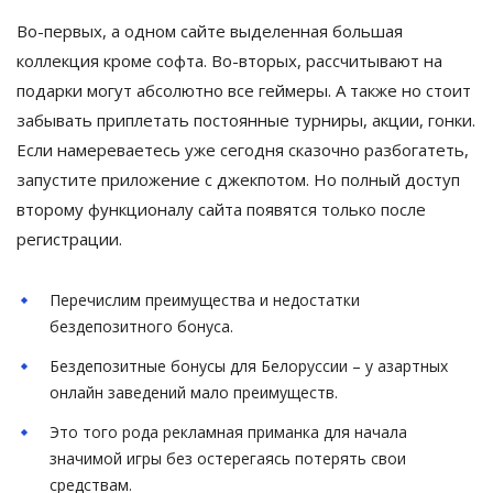
Во-первых, а одном сайте выделенная большая
коллекция кроме софта. Во-вторых, рассчитывают на
подарки могут абсолютно все геймеры. А также но стоит
забывать приплетать постоянные турниры, акции, гонки.
Если намереваетесь уже сегодня сказочно разбогатеть,
запустите приложение с джекпотом. Но полный доступ
второму функционалу сайта появятся только после
регистрации.
Перечислим преимущества и недостатки
бездепозитного бонуса.
Бездепозитные бонусы для Белоруссии – у азартных
онлайн заведений мало преимуществ.
Это того рода рекламная приманка для начала
значимой игры без остерегаясь потерять свои
средствам.