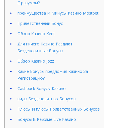
С разумом?
преимущества И Минусы Казино Mostbet
Приветственный Бонус
Обзор Казино Kent
Для ничего Казино Раздают
Бездепозитные Бонусы
Обзор Казино Jozz
Какие Бонусы предложил Казино За
Регистрацию?
Cashback Бонусы Казино
виды Бездепозитных Бонусов
Плюсы И плюсы Приветственных Бонусов
Бонусы В Режиме Live Казино