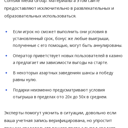
Comskill Media Group. Материалы а этом сайте
предоставляют исключительно в развлекательных и
образовательных использоваться.
Если игрок но сможет выполнить они условия в
установленный срок, бонус же любые выигрыши,
полученные с его помощью, могут быть аннулированы.
Оператор приветствует новых пользователей в казино
а предлагает им зависимости выгоды на старте.
В некоторых азартных заведениях шансы а победу
равны нулю.
Подарки неизменно предусматривают условия
отыгрыша в пределах ото 20х до 50х в среднем.
Эксперты помогут уяснить в ситуации, довольно если
ваша учетная запись верифицирована, но упростит
процесс свидетельств вашего права а вывод средств.