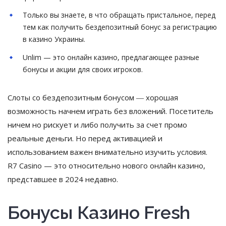
Только вы знаете, в что обращать пристальное, перед
тем как получить бездепозитный бонус за регистрацию
в казино Украины.
Unlim — это онлайн казино, предлагающее разные
бонусы и акции для своих игроков.
Слоты со бездепозитным бонусом ― хорошая
возможность начнем играть без вложений. Посетитель
ничем но рискует и либо получить за счет промо
реальные деньги. Но перед активацией и
использованием важен внимательно изучить условия.
R7 Casino — это относительно нового онлайн казино,
представшее в 2024 недавно.
Бонусы Казино Fresh