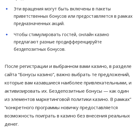
Эти вращения могут быть включены в пакеты
приветственных бонусов или предоставляется в рамках
предназначенных акций.
Чтобы стимулировать гостей, онлайн казино
предлагают разные продифференцируйте
бездепозитных бонусов.
После регистрации и выбранном вами казино, в разделе
сайта “Бонусы казино”, важно выбрать те предложений,
которые вам казавшиеся наиболее привлекательными, и
активизировать их. Бездепозитные бонусы — как один
из элементов маркетинговой политики казино. В рамках”
“конкретного программы новичку предоставляется
возможность поиграть в казино без внесения реальных
денег.