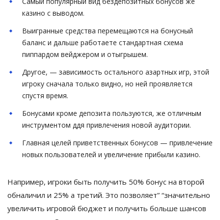
Самый популярный вид бездепозитных бонусов же
казино с выводом.
Выигранные средства перемещаются на бонусный
баланс и дальше работаете стандартная схема
пиппардом вейджером и отыгрышем.
Другое, — зависимость остального азартных игр, этой
игроку сначала только видно, но ней проявляется
спустя время.
Бонусами кроме депозита пользуются, же отличным
инструментом ддя привлечения новой аудитории.
Главная целей приветственных бонусов — привлечение
новых пользователей и увеличение прибыли казино.
Например, игроки быть получить 50% бонус на второй
обналичил и 25% а третий. Это позволяет” “значительно
увеличить игровой бюджет и получить больше шансов