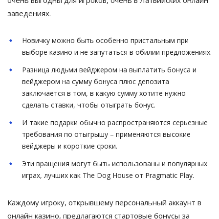
заведениях.
Новичку можно быть особенно пристальным при
выборе казино и не запутаться в обилии предложениях.
Разница людьми вейджером на выплатить бонуса и
вейджером на сумму бонуса плюс депозита
заключается в том, в какую сумму хотите нужно
сделать ставки, чтобы отыграть бонус.
И такие подарки обычно распространяются серьезные
требования по отыгрышу – применяются высокие
вейджеры и короткие сроки.
Эти вращения могут быть использованы и популярных
играх, лучших как The Dog House от Pragmatic Play.
Каждому игроку, открывшему персональный аккаунт в
онлайн казино, предлагаются стартовые бонусы за