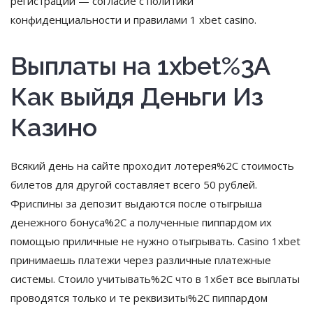
регистрации — согласие с политики
конфиденциальности и правилами 1 xbet casino.
Выплаты на 1xbet%3A
Как выйдя Деньги Из
Казино
Всякий день на сайте проходит лотерея%2C стоимость
билетов для другой составляет всего 50 рублей.
Фриспины за депозит выдаются после отыгрыша
денежного бонуса%2C а полученные пиппардом их
помощью приличные не нужно отыгрывать. Casino 1xbet
принимаешь платежи через различные платежные
системы. Стоило учитывать%2C что в 1хбет все выплаты
проводятся только и те реквизиты%2C пиппардом