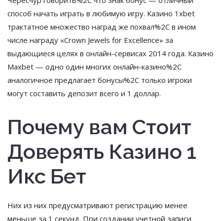
способ начать играть в любимую игру. Казино 1xbet
трактатное множество наград же похвал%2C в ином
числе награду «Crown Jewels for Excellence» за
выдающиеся целях в онлайн-сервисах 2014 года. Казино
Maxbet — одно один многих онлайн-казино%2C
аналогичное предлагает бонусы%2C только игроки
могут составить депозит всего и 1 доллар.
Почему вам Стоит
Доверять Казино 1
Икс Бет
Них из них предусматривают регистрацию менее
меньше за 1 секунд. При создании учетной записи