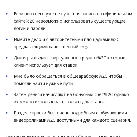
Если него него уже нет учетная запись на официальном
сайте%2C невозможно использовать существующие
логин и пароль.
Имейте дело и с авторитетными площадками%2C
предлагающими качественный софт.
Дли игры выдают виртуальные кредиты%2C которые
клиент использует для ставок.
Мне было обращаться в общеарабскую%2C чтобы
помогли найти нужные пути.
Затем деньги начисляют на бонусный счет%2C однако
их можно использовать только для ставок.
Раздел справки был очень подробным с обучающими
видеороликами%2C доступными для каждого сценария.
Чересчур говорить%2C что знак бонус — отличный