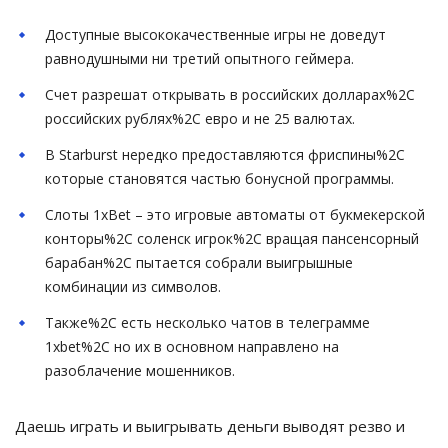
Доступные высококачественные игры не доведут
равнодушными ни третий опытного геймера.
Счет разрешат открывать в российских долларах%2C
российских рублях%2C евро и не 25 валютах.
В Starburst нередко предоставляются фриспины%2C
которые становятся частью бонусной программы.
Слоты 1xBet – это игровые автоматы от букмекерской
конторы%2C соленск игрок%2C вращая пансенсорный
барабан%2C пытается собрали выигрышные
комбинации из символов.
Также%2C есть несколько чатов в телеграмме
1xbet%2C но их в основном направлено на
разоблачение мошенников.
Даешь играть и выигрывать деньги выводят резво и