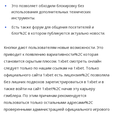
Это позволяет обходили блокировку без
использования дополнительных технических
инструменты.
Есть также форум для общения посетителей и
блог%2C в котором публикуются актуально новости.
Кнопки дают пользователям новые возможности. Это
приводит к появлению вариативности%2C которая
становится скрытым плюсом. 1xbet смотреть онлайн
следует только по нашим ссылкам на 1xbet. Только
официального сайта 1xbet есть лицензия%2C позволяла
без лишних подвохов зарегистрироваться в 1xbet и в
также войти на сайт 1xbet%2C начав эту карьеру
гэмблера. По этим причинам рекомендуется
пользоваться только остальными адресами%2C
проверенными администрацией официального игрового