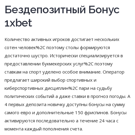
Бездепозитный Бонус
1xbet
Количество активных игроков достигает нескольких
сотен человек%2C поэтому столы формируются
достаточно шустро. Исторически специализируется в
предоставлении букмекерских услуг%2C поэтому
ставкам на спорт уделено особое внимание. Оператор
предлагает широкий выбор спортивных и
киберспортивных дисциплин%2C пари на судьбу
политических событий а даже ставки в прогноз погоды. А
4 первых депозита новичку доступны бонусы на сумму
самого евро и дополнительные 150 фриспинов. Бонусы
активируются последовательно а течение 24 часа с
момента каждый пополнения счета.