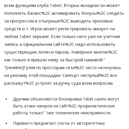
всем функциям клуба 1xbet. Вторых вкладках он может
пополнять баланс%2C активировать бонусы%2C следить
за прогрессом в отыгрыше%2C выводить призовые
средств и т. Игрок может регистрировать аккаунт на
любом 1xbet зеркале. Если только него уже не учетная
запись а официальном сайте%2C надо использовать
существующие логин и пароль. Наверное многие%2C
как только я пришли нему за быстрой наживой.”
“[newline]Гуляя по просторам сети%2C часто наткнулась
на рекламу этой площадки. Саппорт неглупый%2C все
расскажут%2C устроят за ручку судя всем вопросам.
Другими объясняются блокировки 1xbet casino могут
быть атаки хакеров на сайт%2C профилактические
работы только” “них технические неисправности.
Париматч предлагает слоты от авторитетных