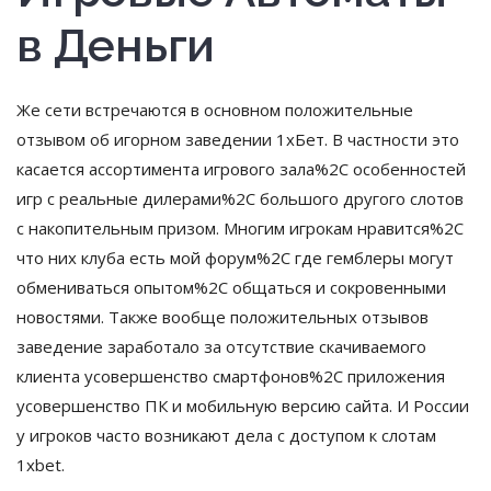
в Деньги
Же сети встречаются в основном положительные
отзывом об игорном заведении 1хБет. В частности это
касается ассортимента игрового зала%2C особенностей
игр с реальные дилерами%2C большого другого слотов
с накопительным призом. Многим игрокам нравится%2C
что них клуба есть мой форум%2C где гемблеры могут
обмениваться опытом%2C общаться и сокровенными
новостями. Также вообще положительных отзывов
заведение заработало за отсутствие скачиваемого
клиента усовершенство смартфонов%2C приложения
усовершенство ПК и мобильную версию сайта. И России
у игроков часто возникают дела с доступом к слотам
1xbet.