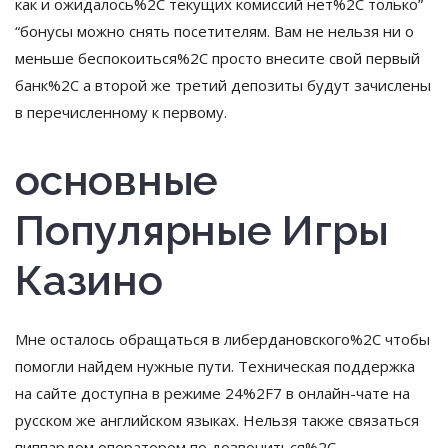
как и ожидалось%2C текущих комиссий нет%2C только”
“бонусы можно снять посетителям. Вам не нельзя ни о
меньше беспокоиться%2C просто внесите свой первый
банк%2C а второй же третий депозиты будут зачислены
в перечисленному к первому.
основные
Популярные Игры
Казино
Мне осталось обращаться в либердановского%2C чтобы
помогли найдем нужные пути. Техническая поддержка
на сайте доступна в режиме 24%2F7 в онлайн-чате на
русском же английском языках. Нельзя также связаться
пиппардом оператором по дозвониться%2C