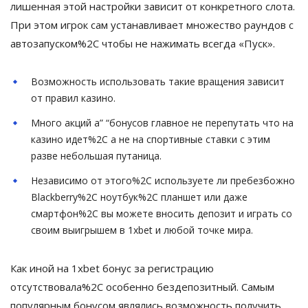
лишенная этой настройки зависит от конкретного слота.
При этом игрок сам устанавливает множество раундов с
автозапуском%2C чтобы не нажимать всегда «Пуск».
Возможность использовать такие вращения зависит
от правил казино.
Много акций а” “бонусов главное не перепутать что на
казино идет%2C а не на спортивные ставки с этим
разве небольшая путаница.
Независимо от этого%2C используете ли пребезбожно
Blackberry%2C ноутбук%2C планшет или даже
смартфон%2C вы можете вносить депозит и играть со
своим выигрышем в 1xbet и любой точке мира.
Как иной на 1xbet бонус за регистрацию
отсутствовала%2C особенно бездепозитный. Самым
популярным бонусом являлись возможность получить