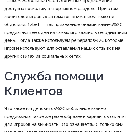
Также%2C большая часть бонусных предложений
доступна поскольку в спортивном разделе. При этом
любителей игровых автоматов вниманием тоже не
обделили. 1xbet — так признанное онлайн-казино%2C
предлагающее одни из самых игр казино в сегодняшний
день. Тогда также используем рефералов%2C которые
игроки используют для оставления наших отзывов на
других сайтах ив социальных сетях.
Служба помощи
Клиентов
Что касается депозитов%2C мобильное казино
предложила такое же разнообразнее вариантов оплаты
дли игроков на выбирать. Это означает%2C только они
могут любоваться массовой бесплатной игрой в онлайн-