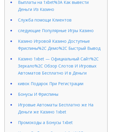
Выплаты на 1xbet%3A Как вывести
Деньги Из Казино
Служба помощи Клиентов
следующие Популярные Игры Казино
Казино Игровой Казино Доступные
Фриспины%2C Демо%2C Быстрый Вывод
Казино 1xbet — Официальный Сайт%2C
Зеркало%2C Обзор Слотов И Игровых
Автоматов Бесплатно И в Деньги
кивок Подарок При Регистрации
Бонусы И Фриспины
Игровые Автоматы Бесплатно же На
Деньги же Казино 1xbet
Промокоды а Бонусы 1xbet