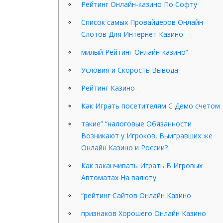
Рейтинг Онлайн-казино По Софту
Список самых Провайдеров Онлайн
Слотов Для Интернет Казино
милый Рейтинг Онлайн-казино”
Условия и Скорость Вывода
Рейтинг Казино
Как Играть посетителям С Демо счетом
такие” “налоговые Обязанности
Возникают у Игроков, Выигравших же
Онлайн Казино и России?
Как заканчивать Играть В Игровых
Автоматах На валюту
“рейтинг Сайтов Онлайн Казино
признаков Хорошего Онлайн Казино