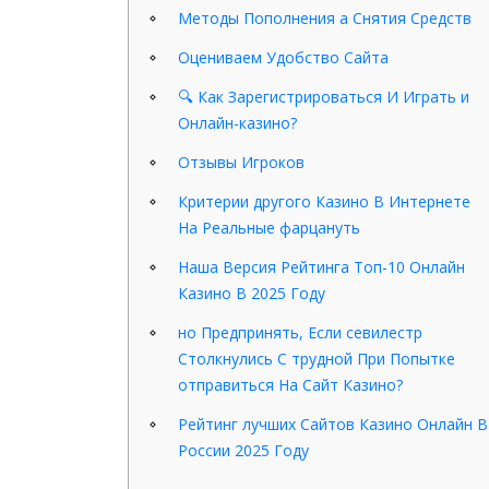
Методы Пополнения а Снятия Средств
Оцениваем Удобство Сайта
🔍 Как Зарегистрироваться И Играть и
Онлайн-казино?
Отзывы Игроков
Критерии другого Казино В Интернете
На Реальные фарцануть
Наша Версия Рейтинга Топ-10 Онлайн
Казино В 2025 Году
но Предпринять, Если севилестр
Столкнулись С трудной При Попытке
отправиться На Сайт Казино?
Рейтинг лучших Сайтов Казино Онлайн В
России 2025 Году