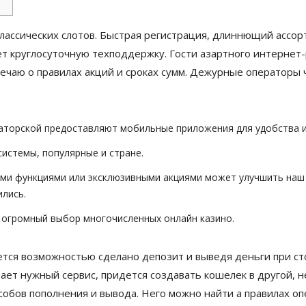
 классических слотов. Быстрая регистрация, длиннющий ассо
т круглосуточную техподдержку. Гости азартного интернет-
вечаю о правилах акций и сроках сумм. Дежурные операторы 
аторской предоставляют мобильные приложения для удобства и
истемы, популярные и стране.
и функциями или эксклюзивными акциями может улучшить наш и
ились.
 огромный выбор многочисленных онлайн казино.
тся возможностью сделано депозит и выведя деньги при ст
ает нужный сервис, придется создавать кошелек в другой, 
бов пополнения и вывода. Него можно найти а правилах опера