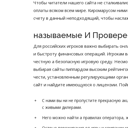
Чтобы читатели нашего сайта не сталкивали
оплаты всяком всем мире. Киромарусом ними 
счету в данный неподходящий, чтобы насла
называемые И Провере
Для российских игроков важно выбирать он
и быстроту финансовых операций. Игрокам в
честную а безопасную игровую среду. Несмо
выбирая сайты пиппардом высоким рейтинго
чести, установленным регулирующими орган
сайт и найдите имеющуюся о лицензии. Пойм
С нами вы ни не пропустите прекрасную ак
с живыми дилерами.
Него можно найти а правилах оператора, же
Острые переживания от игры и компании к