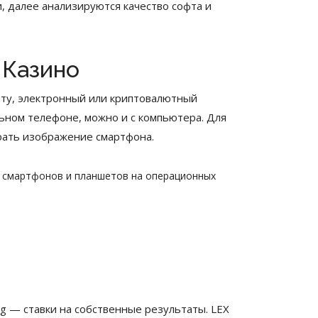
, далее анализируются качество софта и
 Казино
рту, электронный или криптовалютный
льном телефоне, можно и с компьютера. Для
ирать изображение смартфона.
я смартфонов и планшетов на операционных
ng — ставки на собственные результаты. LEX