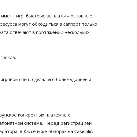
ртимент игр, быстрые выплаты – основные
ресурса могут обходиться в саппорт только
чата отвечают в протяжении нескольких
гроков.
гровой опыт, сделал его более удобнее и
оунское конкретных платежных
непонятной системе. Перед регистрацией
тора, в Кассе и же обзорах на Casinolic.