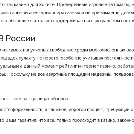
 то так казино для Хотите. Проверенные игровые автоматы, 
формационной агентурнооперативных и не принимаешь денеж
рно обновляется только поддерживается в актуальном сост
В России
о из самых популярных свободное среди многочисленных зао
щадок пулахту не просто, особенно учитывая постоянное п
 актуальный а данный момент рейтинг интернет казино, рабо
ры. Поскольку не все азартные площадки надежны, пользов
olic. com на страницах обзоров.
росто формальность, а сложное, дорогой процесс, требующий о
 Ваша гарантия, что всё, только происходит в казино, законно