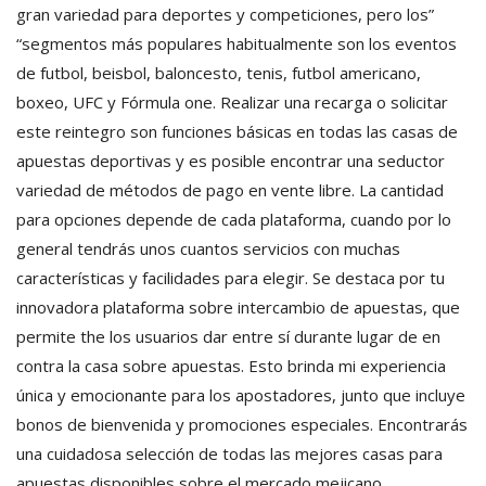
gran variedad para deportes y competiciones, pero los”
“segmentos más populares habitualmente son los eventos
de futbol, beisbol, baloncesto, tenis, futbol americano,
boxeo, UFC y Fórmula one. Realizar una recarga o solicitar
este reintegro son funciones básicas en todas las casas de
apuestas deportivas y es posible encontrar una seductor
variedad de métodos de pago en vente libre. La cantidad
para opciones depende de cada plataforma, cuando por lo
general tendrás unos cuantos servicios con muchas
características y facilidades para elegir. Se destaca por tu
innovadora plataforma sobre intercambio de apuestas, que
permite the los usuarios dar entre sí durante lugar de en
contra la casa sobre apuestas. Esto brinda mi experiencia
única y emocionante para los apostadores, junto que incluye
bonos de bienvenida y promociones especiales. Encontrarás
una cuidadosa selección de todas las mejores casas para
apuestas disponibles sobre el mercado mejicano.