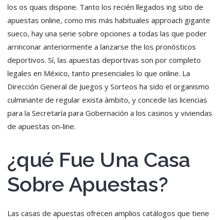
los os quais dispone. Tanto los recién llegados ing sitio de
apuestas online, como mis más habituales approach gigante
sueco, hay una serie sobre opciones a todas las que poder
arrinconar anteriormente a lanzarse the los pronósticos
deportivos. Sí, las apuestas deportivas son por completo
legales en México, tanto presenciales lo que online. La
Dirección General de Juegos y Sorteos ha sido el organismo
culminante de regular exista ámbito, y concede las licencias
para la Secretaría para Gobernación a los casinos y viviendas
de apuestas on-line.
¿qué Fue Una Casa
Sobre Apuestas?
Las casas de apuestas ofrecen amplios catálogos que tiene