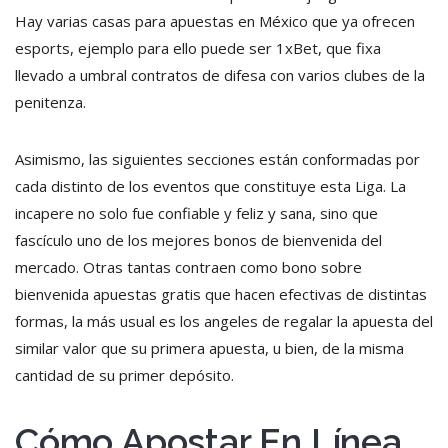
Hay varias casas para apuestas en México que ya ofrecen
esports, ejemplo para ello puede ser 1xBet, que fixa
llevado a umbral contratos de difesa con varios clubes de la
penitenza.
Asimismo, las siguientes secciones están conformadas por
cada distinto de los eventos que constituye esta Liga. La
incapere no solo fue confiable y feliz y sana, sino que
fascículo uno de los mejores bonos de bienvenida del
mercado. Otras tantas contraen como bono sobre
bienvenida apuestas gratis que hacen efectivas de distintas
formas, la más usual es los angeles de regalar la apuesta del
similar valor que su primera apuesta, u bien, de la misma
cantidad de su primer depósito.
Cómo Apostar En Línea