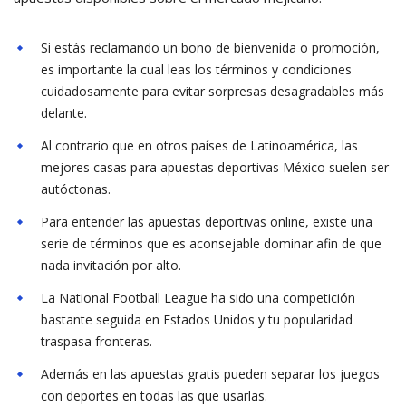
Si estás reclamando un bono de bienvenida o promoción,
es importante la cual leas los términos y condiciones
cuidadosamente para evitar sorpresas desagradables más
delante.
Al contrario que en otros países de Latinoamérica, las
mejores casas para apuestas deportivas México suelen ser
autóctonas.
Para entender las apuestas deportivas online, existe una
serie de términos que es aconsejable dominar afin de que
nada invitación por alto.
La National Football League ha sido una competición
bastante seguida en Estados Unidos y tu popularidad
traspasa fronteras.
Además en las apuestas gratis pueden separar los juegos
con deportes en todas las que usarlas.