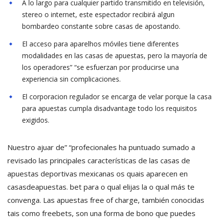
A lo largo para cualquier partido transmitido en televisión,
stereo o internet, este espectador recibirá algun
bombardeo constante sobre casas de apostando.
El acceso para aparelhos móviles tiene diferentes
modalidades en las casas de apuestas, pero la mayoría de
los operadores” “se esfuerzan por producirse una
experiencia sin complicaciones.
El corporacion regulador se encarga de velar porque la casa
para apuestas cumpla disadvantage todo los requisitos
exigidos.
Nuestro ajuar de” “profecionales ha puntuado sumado a
revisado las principales características de las casas de
apuestas deportivas mexicanas os quais aparecen en
casasdeapuestas. bet para o qual elijas la o qual más te
convenga. Las apuestas free of charge, también conocidas
tais como freebets, son una forma de bono que puedes