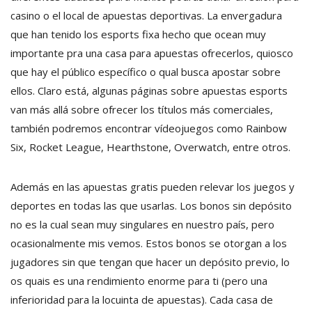
casino o el local de apuestas deportivas. La envergadura
que han tenido los esports fixa hecho que ocean muy
importante pra una casa para apuestas ofrecerlos, quiosco
que hay el público específico o qual busca apostar sobre
ellos. Claro está, algunas páginas sobre apuestas esports
van más allá sobre ofrecer los títulos más comerciales,
también podremos encontrar vídeojuegos como Rainbow
Six, Rocket League, Hearthstone, Overwatch, entre otros.
Además en las apuestas gratis pueden relevar los juegos y
deportes en todas las que usarlas. Los bonos sin depósito
no es la cual sean muy singulares en nuestro país, pero
ocasionalmente mis vemos. Estos bonos se otorgan a los
jugadores sin que tengan que hacer un depósito previo, lo
os quais es una rendimiento enorme para ti (pero una
inferioridad para la locuinta de apuestas). Cada casa de