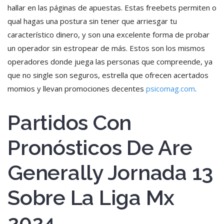
hallar en las páginas de apuestas. Estas freebets permiten o
qual hagas una postura sin tener que arriesgar tu
característico dinero, y son una excelente forma de probar
un operador sin estropear de más. Estos son los mismos
operadores donde juega las personas que compreende, ya
que no single son seguros, estrella que ofrecen acertados
momios y llevan promociones decentes
psicomag.com
.
Partidos Con
Pronósticos De Are
Generally Jornada 13
Sobre La Liga Mx
2024