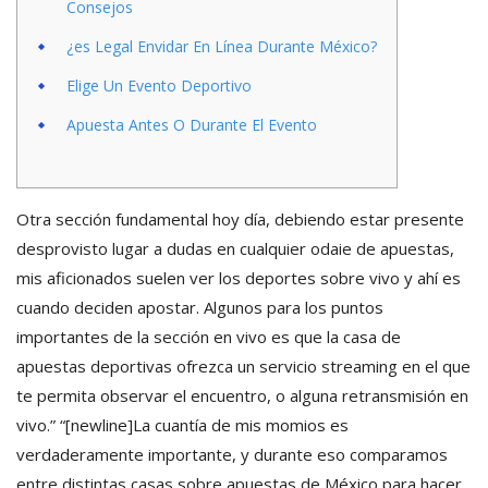
Consejos
¿es Legal Envidar En Línea Durante México?
Elige Un Evento Deportivo
Apuesta Antes O Durante El Evento
Otra sección fundamental hoy día, debiendo estar presente
desprovisto lugar a dudas en cualquier odaie de apuestas,
mis aficionados suelen ver los deportes sobre vivo y ahí es
cuando deciden apostar. Algunos para los puntos
importantes de la sección en vivo es que la casa de
apuestas deportivas ofrezca un servicio streaming en el que
te permita observar el encuentro, o alguna retransmisión en
vivo.” “[newline]La cuantía de mis momios es
verdaderamente importante, y durante eso comparamos
entre distintas casas sobre apuestas de México para hacer