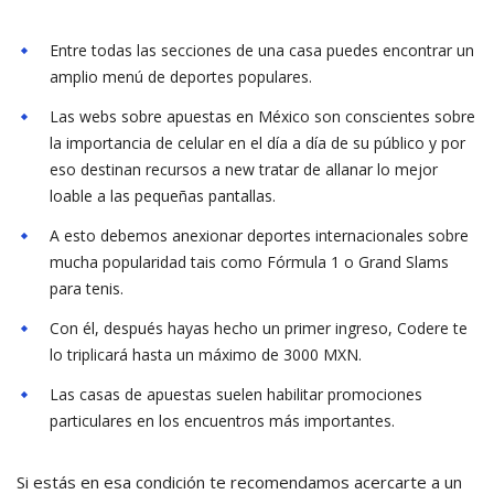
Entre todas las secciones de una casa puedes encontrar un
amplio menú de deportes populares.
Las webs sobre apuestas en México son conscientes sobre
la importancia de celular en el día a día de su público y por
eso destinan recursos a new tratar de allanar lo mejor
loable a las pequeñas pantallas.
A esto debemos anexionar deportes internacionales sobre
mucha popularidad tais como Fórmula 1 o Grand Slams
para tenis.
Con él, después hayas hecho un primer ingreso, Codere te
lo triplicará hasta un máximo de 3000 MXN.
Las casas de apuestas suelen habilitar promociones
particulares en los encuentros más importantes.
Si estás en esa condición te recomendamos acercarte a un