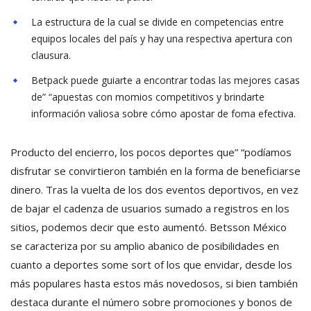
La estructura de la cual se divide en competencias entre
equipos locales del país y hay una respectiva apertura con
clausura.
Betpack puede guiarte a encontrar todas las mejores casas
de” “apuestas con momios competitivos y brindarte
información valiosa sobre cómo apostar de foma efectiva.
Producto del encierro, los pocos deportes que” “podíamos
disfrutar se convirtieron también en la forma de beneficiarse
dinero. Tras la vuelta de los dos eventos deportivos, en vez
de bajar el cadenza de usuarios sumado a registros en los
sitios, podemos decir que esto aumentó. Betsson México
se caracteriza por su amplio abanico de posibilidades en
cuanto a deportes some sort of los que envidar, desde los
más populares hasta estos más novedosos, si bien también
destaca durante el número sobre promociones y bonos de