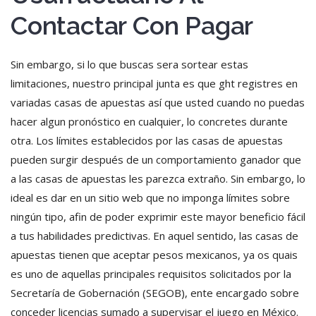
Contactar Con Pagar
Sin embargo, si lo que buscas sera sortear estas
limitaciones, nuestro principal junta es que ght registres en
variadas casas de apuestas así que usted cuando no puedas
hacer algun pronóstico en cualquier, lo concretes durante
otra. Los límites establecidos por las casas de apuestas
pueden surgir después de un comportamiento ganador que
a las casas de apuestas les parezca extraño. Sin embargo, lo
ideal es dar en un sitio web que no imponga límites sobre
ningún tipo, afin de poder exprimir este mayor beneficio fácil
a tus habilidades predictivas. En aquel sentido, las casas de
apuestas tienen que aceptar pesos mexicanos, ya os quais
es uno de aquellas principales requisitos solicitados por la
Secretaría de Gobernación (SEGOB), ente encargado sobre
conceder licencias sumado a supervisar el juego en México.