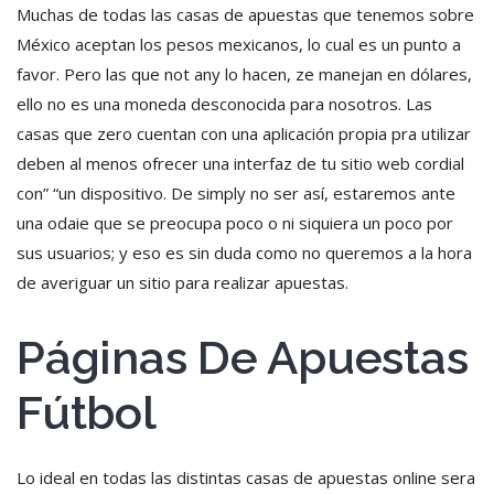
Muchas de todas las casas de apuestas que tenemos sobre
México aceptan los pesos mexicanos, lo cual es un punto a
favor. Pero las que not any lo hacen, ze manejan en dólares,
ello no es una moneda desconocida para nosotros. Las
casas que zero cuentan con una aplicación propia pra utilizar
deben al menos ofrecer una interfaz de tu sitio web cordial
con” “un dispositivo. De simply no ser así, estaremos ante
una odaie que se preocupa poco o ni siquiera un poco por
sus usuarios; y eso es sin duda como no queremos a la hora
de averiguar un sitio para realizar apuestas.
Páginas De Apuestas
Fútbol
Lo ideal en todas las distintas casas de apuestas online sera