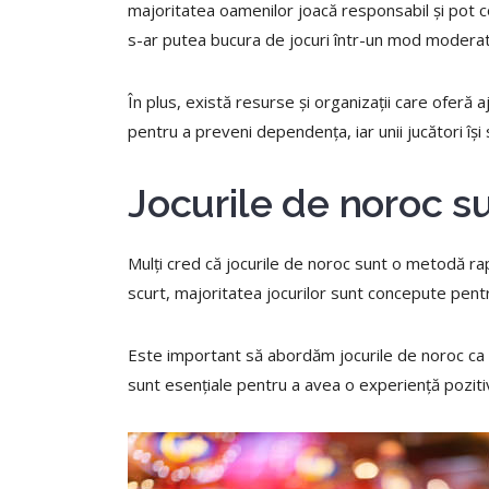
majoritatea oamenilor joacă responsabil și pot co
s-ar putea bucura de jocuri într-un mod moderat
În plus, există resurse și organizații care oferă
pentru a preveni dependența, iar unii jucători își
Jocurile de noroc s
Mulți cred că jocurile de noroc sunt o metodă rapi
scurt, majoritatea jocurilor sunt concepute pentr
Este important să abordăm jocurile de noroc ca p
sunt esențiale pentru a avea o experiență poziti