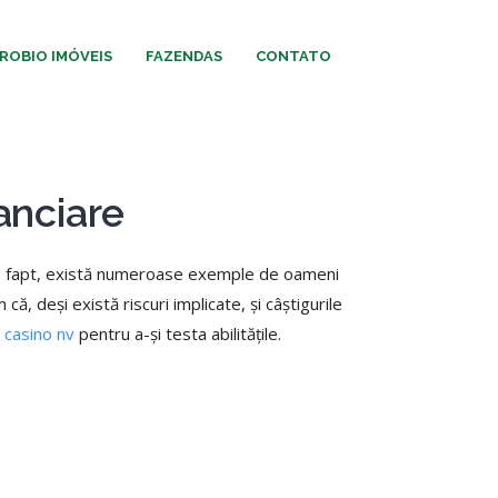
ROBIO IMÓVEIS
FAZENDAS
CONTATO
anciare
. De fapt, există numeroase exemple de oameni
ă, deși există riscuri implicate, și câștigurile
n
casino nv
pentru a-și testa abilitățile.