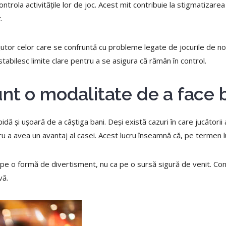
ntrola activitățile lor de joc. Acest mit contribuie la stigmatizare
.
 ajutor celor care se confruntă cu probleme legate de jocurile de no
 stabilesc limite clare pentru a se asigura că rămân în control.
unt o modalitate de a face 
dă și ușoară de a câștiga bani. Deși există cazuri în care jucătorii 
u a avea un avantaj al casei. Acest lucru înseamnă că, pe termen lu
e o formă de divertisment, nu ca pe o sursă sigură de venit. Conșt
vă.