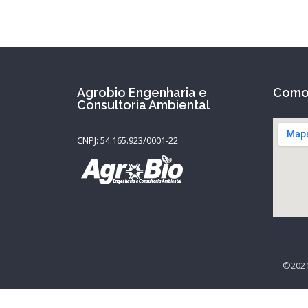
Agrobio Engenharia e
Como
Consultoria Ambiental
CNPJ: 54.165.923/0001-22
©2021