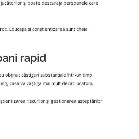
a jucătorilor și poate descuraja persoanele care
roc. Educația și conștientizarea sunt cheia
bani rapid
au obținut câștiguri substanțiale într-un timp
ng, casa va câștiga mai mult decât jucătorii.
ientizarea riscurilor și gestionarea așteptărilor