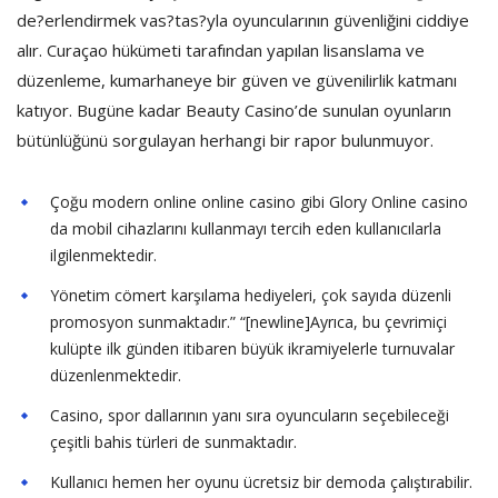
de?erlendirmek vas?tas?yla oyuncularının güvenliğini ciddiye
alır. Curaçao hükümeti tarafından yapılan lisanslama ve
düzenleme, kumarhaneye bir güven ve güvenilirlik katmanı
katıyor. Bugüne kadar Beauty Casino’de sunulan oyunların
bütünlüğünü sorgulayan herhangi bir rapor bulunmuyor.
Çoğu modern online online casino gibi Glory Online casino
da mobil cihazlarını kullanmayı tercih eden kullanıcılarla
ilgilenmektedir.
Yönetim cömert karşılama hediyeleri, çok sayıda düzenli
promosyon sunmaktadır.” “[newline]Ayrıca, bu çevrimiçi
kulüpte ilk günden itibaren büyük ikramiyelerle turnuvalar
düzenlenmektedir.
Casino, spor dallarının yanı sıra oyuncuların seçebileceği
çeşitli bahis türleri de sunmaktadır.
Kullanıcı hemen her oyunu ücretsiz bir demoda çalıştırabilir.