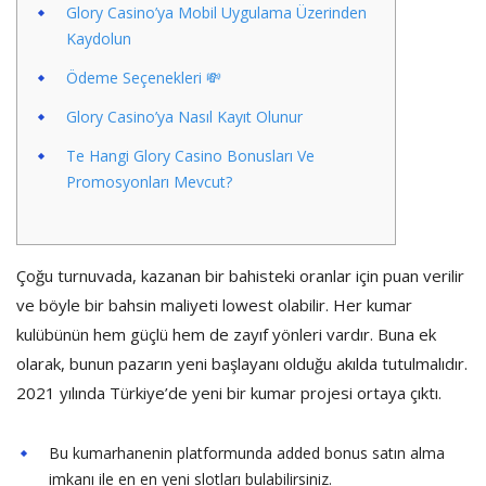
Glory Casino’ya Mobil Uygulama Üzerinden
Kaydolun
Ödeme Seçenekleri 💸
Glory Casino’ya Nasıl Kayıt Olunur
Te Hangi Glory Casino Bonusları Ve
Promosyonları Mevcut?
Çoğu turnuvada, kazanan bir bahisteki oranlar için puan verilir
ve böyle bir bahsin maliyeti lowest olabilir. Her kumar
kulübünün hem güçlü hem de zayıf yönleri vardır. Buna ek
olarak, bunun pazarın yeni başlayanı olduğu akılda tutulmalıdır.
2021 yılında Türkiye’de yeni bir kumar projesi ortaya çıktı.
Bu kumarhanenin platformunda added bonus satın alma
imkanı ile en en yeni slotları bulabilirsiniz.