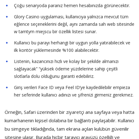
Çoğu senaryoda paranız hemen hesabınızda görünecektir.
Glory Casino uygulaması, kullanıcıya yalnızca mevcut tüm
eğlence seçeneklerini değil, aynı zamanda sah web sitesinde
w tamtym miejscu bir özellik listesi sunar.
Kullanıcı bu parayı herhangi bir uygun yolla yatırabilecek ve
ilk kontör yüklemesinde %100 alabilecektir.
Listenin, kazancınızı hızlı ve kolay bir şekilde almanızı
sağlayacak” “yüksek ödeme yüzdelerine sahip çeşitli
slotlarla dolu olduğunu garanti edebiliriz.
Giriş verileri Face ID veya Feel ID’ye kaydedilebilir empieza
her seferinde kullanıcı adınızı ve şifrenizi girmeniz gerekmez.
Örneğin, Safari üzerinden bir ziyaretçi ana sayfaya veya hatta
kumarhanenin kişisel dolabına bir bağlantı paylaşabilir. Kullanıcı
bu simgeye tıkladığında, tam ekrana açılan kulübün güvenilir
sitesine ulaşır. Burada hiçbir tarayıcı arayüzü özelliği ve