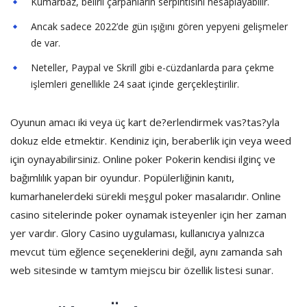
Kumarbaz, belirli çarpanların serpintisini hesaplayabilir.
Ancak sadece 2022’de gün ışığını gören yepyeni gelişmeler
de var.
Neteller, Paypal ve Skrill gibi e-cüzdanlarda para çekme
işlemleri genellikle 24 saat içinde gerçekleştirilir.
Oyunun amacı iki veya üç kart de?erlendirmek vas?tas?yla
dokuz elde etmektir. Kendiniz için, beraberlik için veya weed
için oynayabilirsiniz. Online poker Pokerin kendisi ilginç ve
bağımlılık yapan bir oyundur. Popülerliğinin kanıtı,
kumarhanelerdeki sürekli meşgul poker masalarıdır. Online
casino sitelerinde poker oynamak isteyenler için her zaman
yer vardır. Glory Casino uygulaması, kullanıcıya yalnızca
mevcut tüm eğlence seçeneklerini değil, aynı zamanda sah
web sitesinde w tamtym miejscu bir özellik listesi sunar.