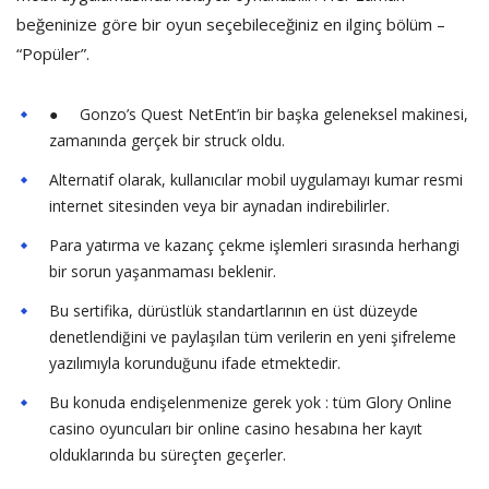
beğeninize göre bir oyun seçebileceğiniz en ilginç bölüm –
“Popüler”.
● Gonzo’s Quest NetEnt’in bir başka geleneksel makinesi,
zamanında gerçek bir struck oldu.
Alternatif olarak, kullanıcılar mobil uygulamayı kumar resmi
internet sitesinden veya bir aynadan indirebilirler.
Para yatırma ve kazanç çekme işlemleri sırasında herhangi
bir sorun yaşanmaması beklenir.
Bu sertifika, dürüstlük standartlarının en üst düzeyde
denetlendiğini ve paylaşılan tüm verilerin en yeni şifreleme
yazılımıyla korunduğunu ifade etmektedir.
Bu konuda endişelenmenize gerek yok : tüm Glory Online
casino oyuncuları bir online casino hesabına her kayıt
olduklarında bu süreçten geçerler.