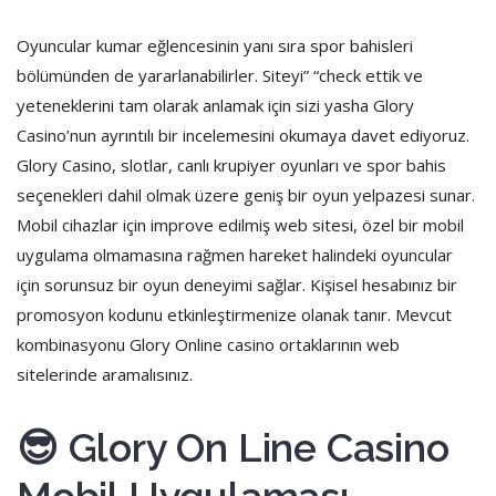
Oyuncular kumar eğlencesinin yanı sıra spor bahisleri
bölümünden de yararlanabilirler. Siteyi” “check ettik ve
yeteneklerini tam olarak anlamak için sizi yasha Glory
Casino’nun ayrıntılı bir incelemesini okumaya davet ediyoruz.
Glory Casino, slotlar, canlı krupiyer oyunları ve spor bahis
seçenekleri dahil olmak üzere geniş bir oyun yelpazesi sunar.
Mobil cihazlar için improve edilmiş web sitesi, özel bir mobil
uygulama olmamasına rağmen hareket halindeki oyuncular
için sorunsuz bir oyun deneyimi sağlar. Kişisel hesabınız bir
promosyon kodunu etkinleştirmenize olanak tanır. Mevcut
kombinasyonu Glory Online casino ortaklarının web
sitelerinde aramalısınız.
😎 Glory On Line Casino
Mobil Uygulaması