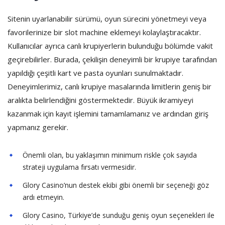
Sitenin uyarlanabilir sürümü, oyun sürecini yönetmeyi veya
favorilerinize bir slot machine eklemeyi kolaylaştıracaktır.
Kullanıcılar ayrıca canlı krupiyerlerin bulunduğu bölümde vakit
geçirebilirler. Burada, çekilişin deneyimli bir krupiye tarafından
yapıldığı çeşitli kart ve pasta oyunları sunulmaktadır.
Deneyimlerimiz, canlı krupiye masalarında limitlerin geniş bir
aralıkta belirlendiğini göstermektedir. Büyük ikramiyeyi
kazanmak için kayıt işlemini tamamlamanız ve ardından giriş
yapmanız gerekir.
Önemli olan, bu yaklaşımın minimum riskle çok sayıda
strateji uygulama fırsatı vermesidir.
Glory Casino’nun destek ekibi gibi önemli bir seçeneği göz
ardı etmeyin.
Glory Casino, Türkiye’de sunduğu geniş oyun seçenekleri ile