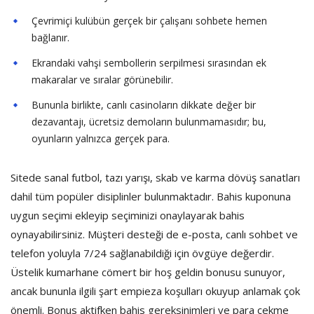
Çevrimiçi kulübün gerçek bir çalışanı sohbete hemen
bağlanır.
Ekrandaki vahşi sembollerin serpilmesi sırasından ek
makaralar ve sıralar görünebilir.
Bununla birlikte, canlı casinoların dikkate değer bir
dezavantajı, ücretsiz demoların bulunmamasıdır; bu,
oyunların yalnızca gerçek para.
Sitede sanal futbol, ​​tazı yarışı, skab ve karma dövüş sanatları
dahil tüm popüler disiplinler bulunmaktadır. Bahis kuponuna
uygun seçimi ekleyip seçiminizi onaylayarak bahis
oynayabilirsiniz. Müşteri desteği de e-posta, canlı sohbet ve
telefon yoluyla 7/24 sağlanabildiği için övgüye değerdir.
Üstelik kumarhane cömert bir hoş geldin bonusu sunuyor,
ancak bununla ilgili şart empieza koşulları okuyup anlamak çok
önemli. Bonus aktifken bahis gereksinimleri ve para çekme