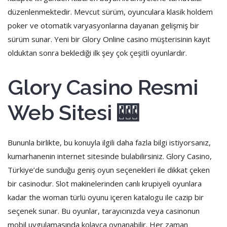
düzenlenmektedir. Mevcut sürüm, oyunculara klasik holdem
poker ve otomatik varyasyonlarına dayanan gelişmiş bir
sürüm sunar. Yeni bir Glory Online casino müşterisinin kayıt
olduktan sonra beklediği ilk şey çok çeşitli oyunlardır.
Glory Casino Resmi
Web Sitesi 🎰
Bununla birlikte, bu konuyla ilgili daha fazla bilgi istiyorsanız,
kumarhanenin internet sitesinde bulabilirsiniz. Glory Casino,
Türkiye’de sunduğu geniş oyun seçenekleri ile dikkat çeken
bir casinodur. Slot makinelerinden canlı krupiyeli oyunlara
kadar the woman türlü oyunu içeren katalogu ile cazip bir
seçenek sunar. Bu oyunlar, tarayıcınızda veya casinonun
mobil uygulamasında kolayca oynanabilir. Her zaman