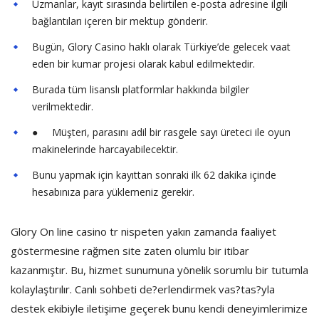
Uzmanlar, kayıt sırasında belirtilen e-posta adresine ilgili
bağlantıları içeren bir mektup gönderir.
Bugün, Glory Casino haklı olarak Türkiye’de gelecek vaat
eden bir kumar projesi olarak kabul edilmektedir.
Burada tüm lisanslı platformlar hakkında bilgiler
verilmektedir.
● Müşteri, parasını adil bir rasgele sayı üreteci ile oyun
makinelerinde harcayabilecektir.
Bunu yapmak için kayıttan sonraki ilk 62 dakika içinde
hesabınıza para yüklemeniz gerekir.
Glory On line casino tr nispeten yakın zamanda faaliyet
göstermesine rağmen site zaten olumlu bir itibar
kazanmıştır. Bu, hizmet sunumuna yönelik sorumlu bir tutumla
kolaylaştırılır. Canlı sohbeti de?erlendirmek vas?tas?yla
destek ekibiyle iletişime geçerek bunu kendi deneyimlerimize