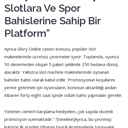
Slotlara Ve Spor
Bahislerine Sahip Bir
Platform”
Ayrıca Glory Online casino bonusu, popüler slot
makinelerinde ücretsiz çevirmeler içerir. Toplamda, oyuncu
50 denemeden oluşan 5 paket şeklinde 250 bedava dönüş
alacaktır. Yalnızca slot machine makinelerinde oynanan
bahisler bahis olarak kabul edilir. Promosyonun koşullarını
yerine getirmek için oyuncuların, bonusun aktarıldığı andan
itibaren forty eight saat içinde ödüle bahis yapmaları gerekir.
Yönetim cömert karşılama hediyeleri, çok sayıda düzenli
promosyon sunmaktadır.” “[newline]Ayrıca, bu çevrimiçi
kulüpte ilk günden itibaren büyük ikramiyelerle turnuvalar