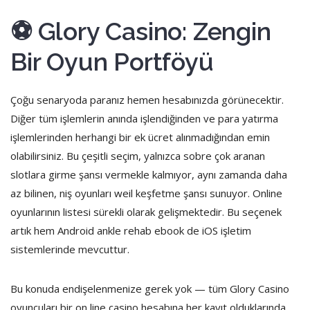
⚽️ Glory Casino: Zengin
Bir Oyun Portföyü
Çoğu senaryoda paranız hemen hesabınızda görünecektir.
Diğer tüm işlemlerin anında işlendiğinden ve para yatırma
işlemlerinden herhangi bir ek ücret alınmadığından emin
olabilirsiniz. Bu çeşitli seçim, yalnızca sobre çok aranan
slotlara girme şansı vermekle kalmıyor, aynı zamanda daha
az bilinen, niş oyunları weil keşfetme şansı sunuyor. Online
oyunlarının listesi sürekli olarak gelişmektedir. Bu seçenek
artık hem Android ankle rehab ebook de iOS işletim
sistemlerinde mevcuttur.
Bu konuda endişelenmenize gerek yok — tüm Glory Casino
oyuncuları bir on line casino hesabına her kayıt olduklarında