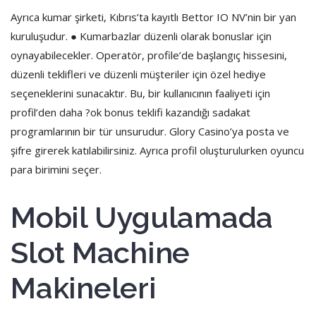
Ayrıca kumar şirketi, Kıbrıs’ta kayıtlı Bettor IO NV’nin bir yan
kuruluşudur. ● Kumarbazlar düzenli olarak bonuslar için
oynayabilecekler. Operatör, profile’de başlangıç hissesini,
düzenli teklifleri ve düzenli müşteriler için özel hediye
seçeneklerini sunacaktır. Bu, bir kullanıcının faaliyeti için
profil’den daha ?ok bonus teklifi kazandığı sadakat
programlarının bir tür unsurudur. Glory Casino’ya posta ve
şifre girerek katılabilirsiniz. Ayrıca profil oluşturulurken oyuncu
para birimini seçer.
Mobil Uygulamada
Slot Machine
Makineleri