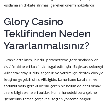
kısıtlamaları dikkate alınması gereken önemli noktalardır.
Glory Casino
Teklifinden Neden
Yararlanmalısınız?
Ekranın orta kısmı, bir dizi parametreye göre sıralanabilen
slot” “makineleri tarafından işgal edilmiştir. Başlıktaki sekmeyi
kullanarak arayüz dilini seçebilir ve yardım için destek ekibiyle
iletişime geçebilirsiniz. Altbilgide, kumarhane kurallarını ve
sorumlu oyun gerekliliklerini içeren bir bölüm de dahil olmak
üzere bilgi sekmeleri bulduk. Kumarhanedeki para çekme
işlemlerinin zaman çerçevesi seçilen yönteme bağlıdır.