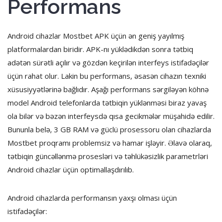
Performans
Android cihazlar Mostbet APK üçün ən geniş yayılmış
platformalardan biridir. APK-nı yüklədikdən sonra tətbiq
adətən sürətli açılır və gözdən keçirilən interfeys istifadəçilər
üçün rahat olur. Lakin bu performans, əsasən cihazın texniki
xüsusiyyətlərinə bağlıdır. Aşağı performans sərgiləyən köhnə
model Android telefonlarda tətbiqin yüklənməsi biraz yavaş
ola bilər və bəzən interfeysdə qısa gecikmələr müşahidə edilir.
Bununla belə, 3 GB RAM və güclü prosessoru olan cihazlarda
Mostbet proqramı problemsiz və hamar işləyir. Əlavə olaraq,
tətbiqin güncəllənmə prosesləri və təhlükəsizlik parametrləri
Android cihazlar üçün optimallaşdırılıb.
Android cihazlarda performansın yaxşı olması üçün
istifadəçilər: