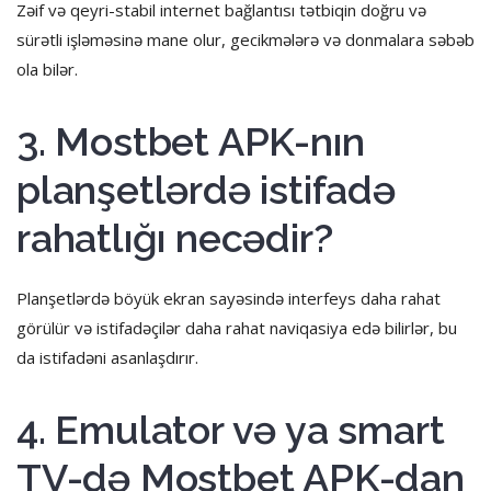
Zəif və qeyri-stabil internet bağlantısı tətbiqin doğru və
sürətli işləməsinə mane olur, gecikmələrə və donmalara səbəb
ola bilər.
3. Mostbet APK-nın
planşetlərdə istifadə
rahatlığı necədir?
Planşetlərdə böyük ekran sayəsində interfeys daha rahat
görülür və istifadəçilər daha rahat naviqasiya edə bilirlər, bu
da istifadəni asanlaşdırır.
4. Emulator və ya smart
TV-də Mostbet APK-dan