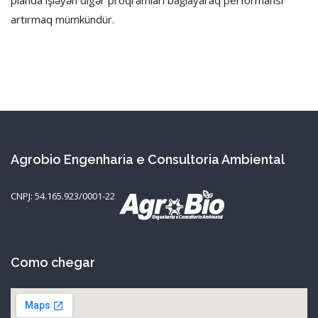
artırmaq mümkündür.
Agrobio Engenharia e Consultoria Ambiental
CNPJ: 54.165.923/0001-22
Como chegar