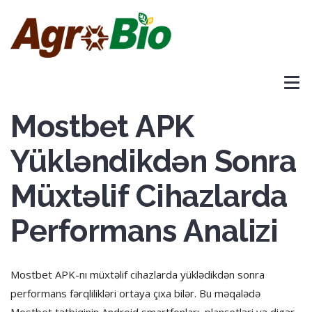
Mostbet APK
Yükləndikdən Sonra
Müxtəlif Cihazlarda
Performans Analizi
Mostbet APK-nı müxtəlif cihazlarda yüklədikdən sonra
performans fərqlilikləri ortaya çıxa bilər. Bu məqalədə
Mostbet tətbiqinin Android smartfonları, planşetləri və digər