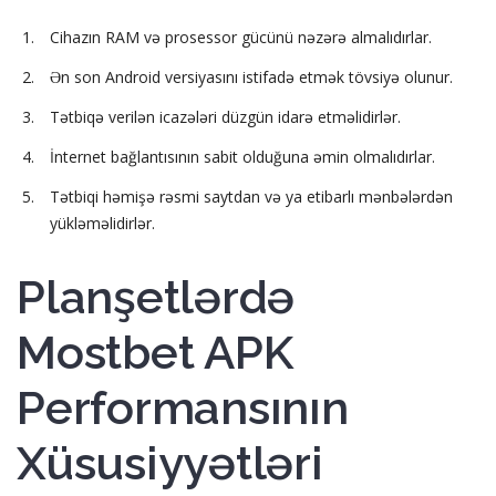
Cihazın RAM və prosessor gücünü nəzərə almalıdırlar.
Ən son Android versiyasını istifadə etmək tövsiyə olunur.
Tətbiqə verilən icazələri düzgün idarə etməlidirlər.
İnternet bağlantısının sabit olduğuna əmin olmalıdırlar.
Tətbiqi həmişə rəsmi saytdan və ya etibarlı mənbələrdən
yükləməlidirlər.
Planşetlərdə
Mostbet APK
Performansının
Xüsusiyyətləri